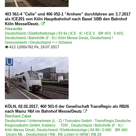
403 561-4 "Celle" und 406 052-1 "Arnhem" durchfahren am 3.7.2017
als ICE201 von Köln Hauptbahnhof nach Basel SBB den Bahnhof
Köln Messe/Deutz.

Alexander
Deutschland / Elektrotriebzüge | 93 8x | ICE - IC / ICE 3 BR 403 · 5 403
,
Deutschland / Bahnhöfe (F - K) / Köln Messe Deutz
,
Deutschland /
Grenzverkehr / Deutschland <-> Schweiz
412 1200x782 Px, 19.07.2017

KÖLN, 02.02.2017, 460 501-0 der Gesellschaft TransRegio als RB26
nach Mainz Hbf im Bahnhof Messe/Deutz

Reinhard Zabel
Deutschland / Unternehmen (L - Z) / Transdev GmbH - TransRegio Deutsche
Regionalbahn GmbH, Koblenz ·TDR·
,
Deutschland / Bahnhöfe (F - K) /
Köln Messe Deutz
,
Deutschland / Elektrotriebzüge | 94 80 / 0 460 BR 460
·Desiro ML·
,
Deutschland / RB-, RE-Linien in NRW / RB 26