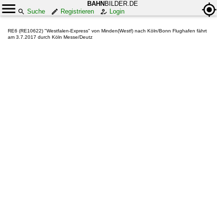
BAHN
BILDER.DE
Suche
Registrieren
Login
RE6 (RE10622) "Westfalen-Express" von Minden(Westf) nach Köln/Bonn Flughafen fährt
am 3.7.2017 durch Köln Messe/Deutz