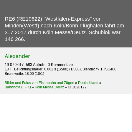
RE6 (RE10622) "Westfalen-Express" von
Minden(Westf) nach Köln/Bonn Flughafen fährt am
3.
7.2017 durch Köln Messe/Deutz. Schublok war
146 266.
Alexander
19.07.2017, 593 Aufrufe, 0 Kommentare
EXIF: Belichtungsdauer: 0.002 s (1/500) (1/500), Blende: f/7.1, ISO400,
Brennweite: 18.00 (18/1)
Bilder und Fotos von Eisenbahn und Zügen
»
Deutschland
»
Bahnhöfe (F - K)
»
Köln Messe Deutz
»
ID 1028122