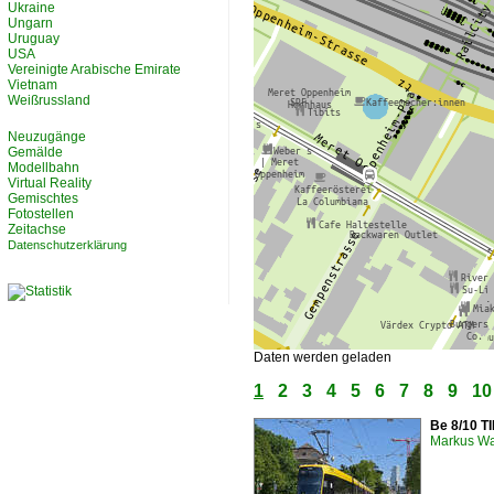
Ukraine
Ungarn
Uruguay
USA
Vereinigte Arabische Emirate
Vietnam
Weißrussland
Neuzugänge
Gemälde
Modellbahn
Virtual Reality
Gemischtes
Fotostellen
Zeitachse
Datenschutzerklärung
Daten werden geladen
1
2
3
4
5
6
7
8
9
10
Be 8/10 T
Markus W