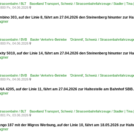
Strassenbahn / BLT Baselland Transport
,
Schweiz / Strassenbahnfahrzeuge / Stadler | Tina 
800 Px, 04.06.2026

bino 303, auf der Linie 8, fährt am 27.04.2026 den Steinenberg hinunter zur H
agner
Strassenbahn / BVB Basler Verkehrs-Betriebe 'Drämmli'
,
Schweiz / Strassenbahnfahrzeuge
800 Px, 04.06.2026

xity 5010, auf der Linie 14, fährt am 27.04.2026 den Steinenberg hinunter zur H
agner
Strassenbahn / BVB Basler Verkehrs-Betriebe 'Drämmli'
,
Schweiz / Strassenbahnfahrzeuge /
800 Px, 04.06.2026

INA 4205, auf der Linie 11, fährt am 27.04.2026 zur Haltestelle am Bahnhof SB
agner
Strassenbahn / BLT Baselland Transport
,
Schweiz / Strassenbahnfahrzeuge / Stadler | Tina 
801 Px, 03.06.2026

ango 187 mit der Migros Werbung, auf der Linie 10, fährt am 18.05.2026 zur Ha
agner