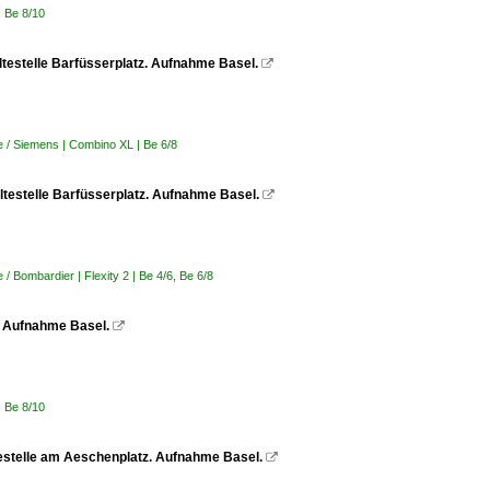
| Be 8/10
altestelle Barfüsserplatz. Aufnahme Basel.

 / Siemens | Combino XL | Be 6/8
altestelle Barfüsserplatz. Aufnahme Basel.

 Bombardier | Flexity 2 | Be 4/6, Be 6/8
B. Aufnahme Basel.

| Be 8/10
ltestelle am Aeschenplatz. Aufnahme Basel.
