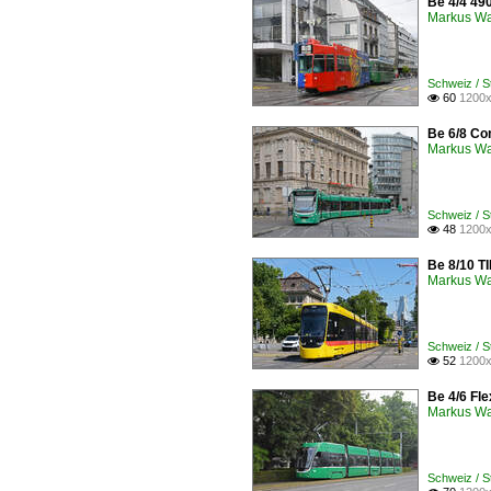
Be 4/4 49
Markus W
Schweiz / 
60
1200x

Be 6/8 Com
Markus W
Schweiz / 
48
1200x

Be 8/10 T
Markus W
Schweiz / 
52
1200x

Be 4/6 Fle
Markus W
Schweiz / 