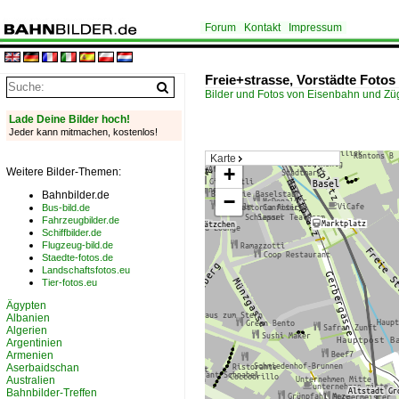
Forum
Kontakt
Impressum
Freie+strasse, Vorstädte Fotos
Bilder und Fotos von Eisenbahn und Z
Lade Deine Bilder hoch!
Jeder kann mitmachen, kostenlos!
Karte
+
Weitere Bilder-Themen:
Bahnbilder.de
−
Bus-bild.de
Fahrzeugbilder.de
Schiffbilder.de
Flugzeug-bild.de
Staedte-fotos.de
Landschaftsfotos.eu
Tier-fotos.eu
Ägypten
Albanien
Algerien
Argentinien
Armenien
Aserbaidschan
Australien
Bahnbilder-Treffen