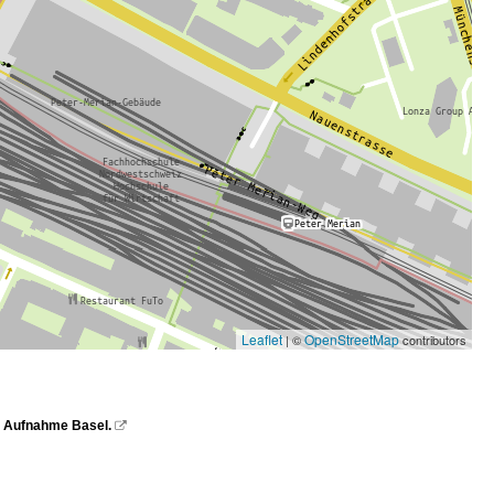
Leaflet
OpenStreetMap
| ©
contributors
B. Aufnahme Basel.
