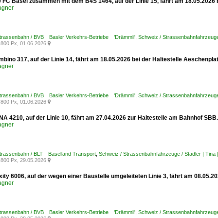
0 FC Basel zusammen mit dem B4S 1464, auf der Linie 15, fährt am 18.05.2026 b
agner
Strassenbahn / BVB Basler Verkehrs-Betriebe 'Drämmli'
,
Schweiz / Strassenbahnfahrzeuge 
800 Px, 01.06.2026

bino 317, auf der Linie 14, fährt am 18.05.2026 bei der Haltestelle Aeschenpla
agner
Strassenbahn / BVB Basler Verkehrs-Betriebe 'Drämmli'
,
Schweiz / Strassenbahnfahrzeuge
800 Px, 01.06.2026

INA 4210, auf der Linie 10, fährt am 27.04.2026 zur Haltestelle am Bahnhof SB
agner
Strassenbahn / BLT Baselland Transport
,
Schweiz / Strassenbahnfahrzeuge / Stadler | Tina 
800 Px, 29.05.2026

xity 6006, auf der wegen einer Baustelle umgeleiteten Linie 3, fährt am 08.05
agner
Strassenbahn / BVB Basler Verkehrs-Betriebe 'Drämmli'
,
Schweiz / Strassenbahnfahrzeuge /