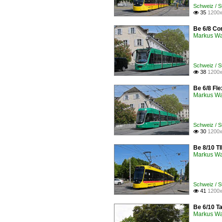
Schweiz / 
35
1200x

Be 6/8 Com
Markus W
Schweiz / 
38
1200x

Be 6/8 Fle
Markus W
Schweiz / 
30
1200x

Be 8/10 T
Markus W
Schweiz / 
41
1200x

Be 6/10 T
Markus W