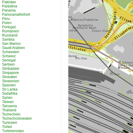
Pakistan
Palästina
Panama
Panoramafreiheit
Peru
Polen
Portugal
Rumänien
Russland
Sambia
San Marino
Saudi Arabien
Schweden
Schweiz
Senegal
Serbien
Simbabwe
Singapore
Slowakei
Slowenien
Spanien
Sri Lanka
Südafrika
Syrien
Taiwan
Tansania
Thailand
Tschechien
Tschechoslowakei
Tunesien
Türkei
Turkmenistan