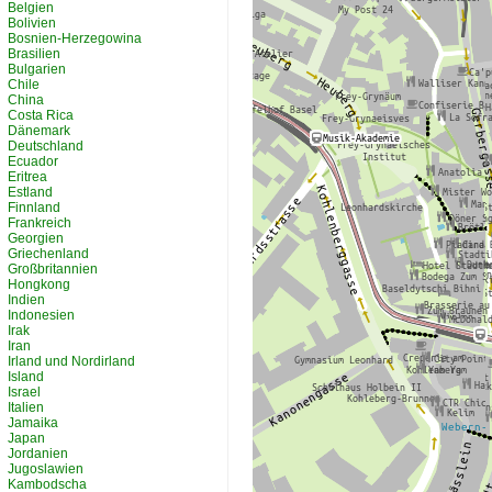
Belgien
Bolivien
Bosnien-Herzegowina
Brasilien
Bulgarien
Chile
China
Costa Rica
Dänemark
Deutschland
Ecuador
Eritrea
Estland
Finnland
Frankreich
Georgien
Griechenland
Großbritannien
Hongkong
Indien
Indonesien
Irak
Iran
Irland und Nordirland
Island
Israel
Italien
Jamaika
Japan
Jordanien
Jugoslawien
Kambodscha