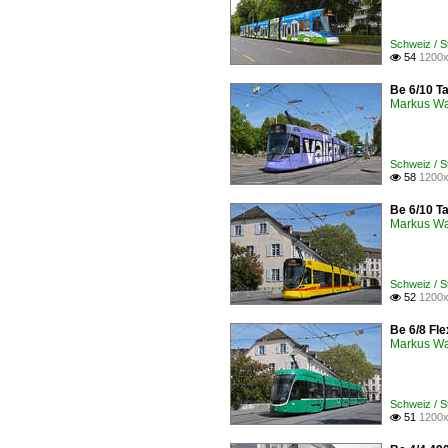
Schweiz / S
54
1200x

Be 6/10 Ta
Markus W
Schweiz / S
58
1200x

Be 6/10 Ta
Markus W
Schweiz / S
52
1200x

Be 6/8 Fle
Markus W
Schweiz / 
51
1200x
