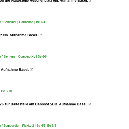
ei der Haltestelle Aeschenplatz ein. Aufnahme Basel.

/ Schindler | Cornichon | Be 4/4
tz ein. Aufnahme Basel.

 / Siemens | Combino XL | Be 6/8
B. Aufnahme Basel.

| Be 8/10
.2026 zur Haltestelle am Bahnhof SBB. Aufnahme Basel.

 Bombardier | Flexity 2 | Be 4/6, Be 6/8