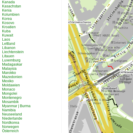
Kanada
Kasachstan
Kenia
Kolumbien
Korea
Kosovo
Kroatien
Kuba
Kuwait
Laos
Lettland
Libanon
Liechtenstein
Litauen
Luxemburg
Madagaskar
Malaysia
Marokko
Mazedonien
Mexiko
Moldawien
Monaco
Mongolei
Montenegro
Mosambik
Myanmar | Burma
Namibia
Neuseeland
Niederlande
Nordkorea
Norwegen
Österreich