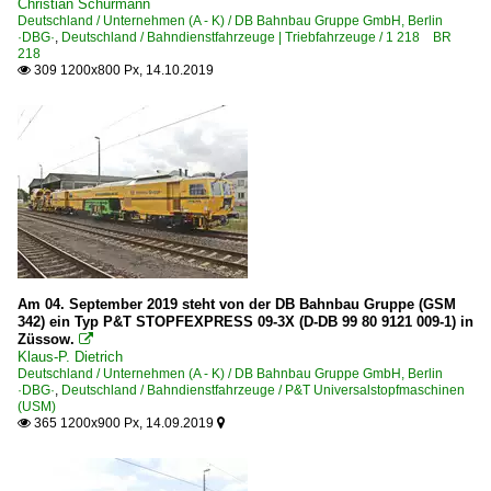
Christian Schürmann
Deutschland / Unternehmen (A - K) / DB Bahnbau Gruppe GmbH, Berlin
Göttingen
·DBG·
,
Deutschland / Bahndienstfahrzeuge | Triebfahrzeuge / 1 218 BR
218
Großkorbetha
309 1200x800 Px, 14.10.2019

Haltern am See
Hamburg-Harburg
Hanau Hbf ·FH·
Hannover Hbf ·HH·
Hochstadt/Marktzeuln
Köln (sonstige)
Kronach
Am 04. September 2019 steht von der DB Bahnbau Gruppe (GSM
342) ein Typ P&T STOPFEXPRESS 09-3X (D-DB 99 80 9121 009-1) in
Bahnhöfe (L - Q)
Züssow.

Klaus-P. Dietrich
Lehndorf
Deutschland / Unternehmen (A - K) / DB Bahnbau Gruppe GmbH, Berlin
·DBG·
,
Deutschland / Bahndienstfahrzeuge / P&T Universalstopfmaschinen
Leipzig (sonstige)
(USM)
365 1200x900 Px, 14.09.2019


Lichtenfels
Lintorf