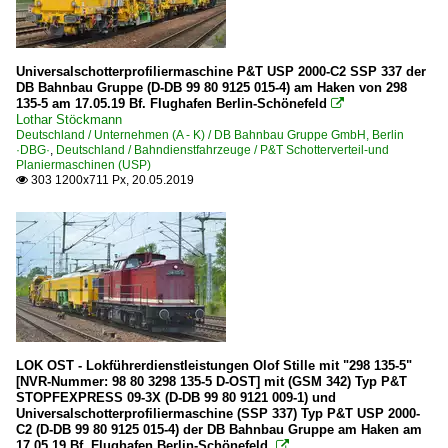
880 Nürnberg – Regensburg – Obertraubling – Passau
980 Augsburg – Neuoffingen – Günzburg – Ulm
Universalschotterprofiliermaschine P&T USP 2000-C2 SSP 337 der
Strecke 5560 Olching – München-Waldtrudering ·Münch
DB Bahnbau Gruppe (D-DB 99 80 9125 015-4) am Haken von 298
135-5 am 17.05.19 Bf. Flughafen Berlin-Schönefeld

Lothar Stöckmann
Unternehmen (L - Z)
Deutschland / Unternehmen (A - K) / DB Bahnbau Gruppe GmbH, Berlin
·DBG·
,
Deutschland / Bahndienstfahrzeuge / P&T Schotterverteil-und
Lokführerdienstleistungen Olof Stille, Staßfurt ·LOK-OST
Planiermaschinen (USP)
303 1200x711 Px, 20.05.2019

Zweikraftloks | Zweikrafthybridloks | 90 80
2 159 BR 159 ·Eurodual·
2 249 BR 249 ·Vectron Dual Mode Light·
LOK OST - Lokführerdienstleistungen Olof Stille mit "298 135-5"
[NVR-Nummer: 98 80 3298 135-5 D-OST] mit (GSM 342) Typ P&T
STOPFEXPRESS 09-3X (D-DB 99 80 9121 009-1) und
Universalschotterprofiliermaschine (SSP 337) Typ P&T USP 2000-
C2 (D-DB 99 80 9125 015-4) der DB Bahnbau Gruppe am Haken am
17.05.19 Bf. Flughafen Berlin-Schönefeld.
