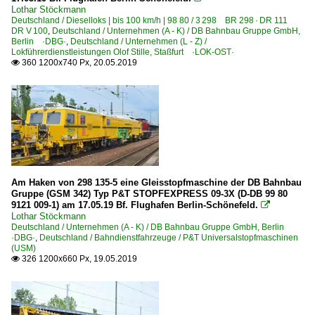
Lothar Stöckmann
Deutschland / Dieselloks | bis 100 km/h | 98 80 / 3 298 BR 298 · DR 111
DR V 100
,
Deutschland / Unternehmen (A - K) / DB Bahnbau Gruppe GmbH,
Berlin ·DBG·
,
Deutschland / Unternehmen (L - Z) /
Lokführerdienstleistungen Olof Stille, Staßfurt ·LOK-OST·
360 1200x740 Px, 20.05.2019

Am Haken von 298 135-5 eine Gleisstopfmaschine der DB Bahnbau
Gruppe (GSM 342) Typ P&T STOPFEXPRESS 09-3X (D-DB 99 80
9121 009-1) am 17.05.19 Bf. Flughafen Berlin-Schönefeld.

Lothar Stöckmann
Deutschland / Unternehmen (A - K) / DB Bahnbau Gruppe GmbH, Berlin
·DBG·
,
Deutschland / Bahndienstfahrzeuge / P&T Universalstopfmaschinen
(USM)
326 1200x660 Px, 19.05.2019
