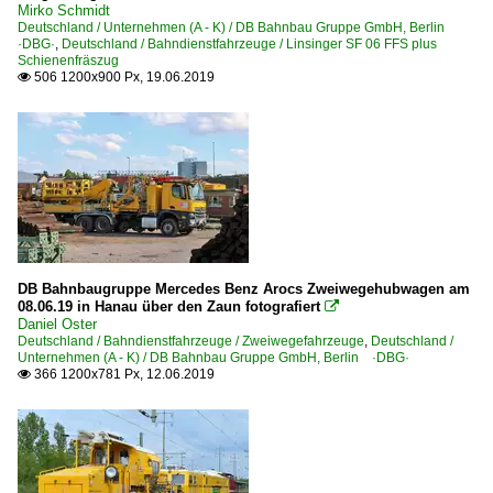
Mirko Schmidt
651 Mainz-Bischofsheim – Darmstadt – Aschaffenburg ·
Deutschland / Unternehmen (A - K) / DB Bahnbau Gruppe GmbH, Berlin
·DBG·
,
Deutschland / Bahndienstfahrzeuge / Linsinger SF 06 FFS plus
Schienenfräszug
Strecken | KBS 700-799
506 1200x900 Px, 19.06.2019

702 Offenburg – Freiburg – Müllheim (– Basel) ·Oberrhe
707 Neckarbischofsheim – Hüffenhardt ·Krebsbachtalba
742 Rottweil – Trossingen – Villingen ·Alemannenbahn·
750 Stuttgart – Plochingen – Geislingen – Ulm ·Filstalba
770 Bietigheim-Bissingen – Mühlacker – Bruchsal ·württ
774 Tübingen – Rottenburg – Eyach – Horb ·Kulturbahn·
DB Bahnbaugruppe Mercedes Benz Arocs Zweiwegehubwagen am
08.06.19 in Hanau über den Zaun fotografiert

Strecken | KBS 800-999
Daniel Oster
Deutschland / Bahndienstfahrzeuge / Zweiwegefahrzeuge
,
Deutschland /
Unternehmen (A - K) / DB Bahnbau Gruppe GmbH, Berlin ·DBG·
800 Würzburg – Gemünden – Aschaffenburg ·Main-Spes
366 1200x781 Px, 12.06.2019

820 (Nürnberg–) Bamberg – Lichtenfels
840 Hochstadt-Marktzeuln – Probstzella – Saalfeld ·F
855 Regensburg – Weiden – Oberkotzau (–Hof)
860 Nürnberg – Pegnitz – Schnabelwaid – Marktredwitz –