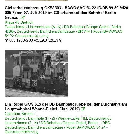
Gleisarbeitsfahrzeug GKW 303 - BAWOMAG 54.22 (D-DB 99 80 9420
Bauzugeinsätze
005-7) am 07. Juli 2019 im Güterbahnhof des Bahnhof Berlin
Grünau.

Güterverkehr
Klaus-P. Dietrich
Deutschland / Unternehmen (A - K) / DB Bahnbau Gruppe GmbH, Berlin
·DBG·
,
Deutschland / Bahndienstfahrzeuge / BR 744 | Robel BAMOWAG
Güterzüge (sonstige)
54.22 Gleisarbeitsfahrzeug
Schotter- und Kieszüge
683 1200x900 Px, 19.07.2019


Schwellenzüge
~ Sonstige
Güterverkehr (Gbf, Rbf, Ubf)
Gbf Gera
Gbf Neuss
Güterwagen
Ein Robel GKW 315 der DB Bahnbaugruppe bei der Durchfahrt am
Hauptbahnhof Wanne-Eickel. (Juni 2019)

4 | Gattung S | Flachwagen mit Drehgestellen in Sonderba
Christian Bremer
Deutschland / Bahnhöfe (R - Z) / Wanne-Eickel Hbf
,
Deutschland /
9 | Gattung U | Sonderwagen, Silowagen
Unternehmen (A - K) / DB Bahnbau Gruppe GmbH, Berlin ·DBG·
,
Deutschland / Bahndienstfahrzeuge / Robel BAMOWAG 54.24 -
Gleisarbeitsfahrzeug