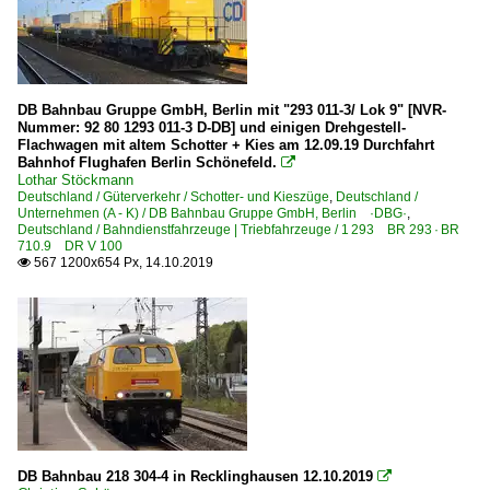
Berlin Schönefeld Flughafen
Biederitz
Bitterfeld
DB Bahnbau Gruppe GmbH, Berlin mit "293 011-3/ Lok 9" [NVR-
Braunschweig Hbf ·HBS·
Nummer: 92 80 1293 011-3 D-DB] und einigen Drehgestell-
Flachwagen mit altem Schotter + Kies am 12.09.19 Durchfahrt
Bruchsal
Bahnhof Flughafen Berlin Schönefeld.

Coburg
Lothar Stöckmann
Deutschland / Güterverkehr / Schotter- und Kieszüge
,
Deutschland /
Dornburg (Saale)
Unternehmen (A - K) / DB Bahnbau Gruppe GmbH, Berlin ·DBG·
,
Deutschland / Bahndienstfahrzeuge | Triebfahrzeuge / 1 293 BR 293 · BR
Dresden Hbf ·DH·
710.9 DR V 100
567 1200x654 Px, 14.10.2019

Duisburg (sonstige)
Düsseldorf (sonstige)
Bahnhöfe (F - K)
Frankfurt am Main (sonstige)
Gera Hbf ·UG·
Gera (sonstige)
DB Bahnbau 218 304-4 in Recklinghausen 12.10.2019

Gößnitz/Thür.