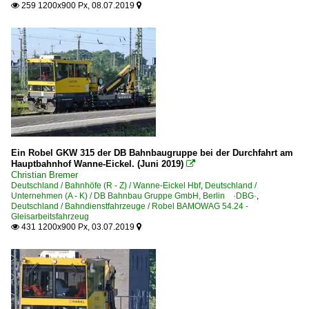
Museen und Ausstellungen
259 1200x900 Px, 08.07.2019


DB Museum Koblenz
Strecken | KBS 100-199
110 (Hannover–) Celle – Lüneburg – H.-Harburg (–Hambur
Strecken | KBS 200-299
208 'west' Berlin Hamburger Bf ⨯ Spandau – Wittenber
Ein Robel GKW 315 der DB Bahnbaugruppe bei der Durchfahrt am
250 Dessau – Bitterfeld – Leipzig
Hauptbahnhof Wanne-Eickel. (Juni 2019)

Christian Bremer
254 (Magdeburg–) Biederitz – Zerbst – Roßlau – Dessau (
Deutschland / Bahnhöfe (R - Z) / Wanne-Eickel Hbf
,
Deutschland /
Unternehmen (A - K) / DB Bahnbau Gruppe GmbH, Berlin ·DBG·
,
Deutschland / Bahndienstfahrzeuge / Robel BAMOWAG 54.24 -
Strecken | KBS 300-399
Gleisarbeitsfahrzeug
431 1200x900 Px, 03.07.2019


335 (Magdeburg–) Schönebeck – Güsten (–Aschersleben)
385 (Wanne-Eickel–) Münster – Bremen (–Hamburg) ·Ro
395 Rheine – Papenburg – Emden (–Norddeich Mole) ·E
Strecke 6878 Biederitz ⨯ Magdeburg-Buckau