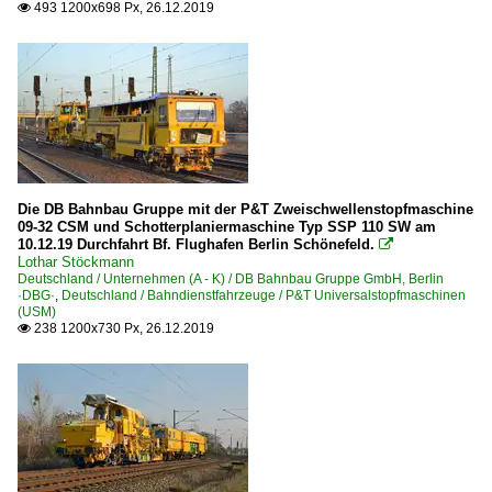
493 1200x698 Px, 26.12.2019

2024
Matisa Stopfmaschinen
2025
MB Arocs Zweiwegefahrzeuge
2026
Messwagen | alle Umbauten
Oberleitungsrevisionsfahrzeuge
P&T 09-32 CSM Zweischwellenstopfmaschine
P&T Bettungsreinigungsmaschinen u. Siebwagen
Die DB Bahnbau Gruppe mit der P&T Zweischwellenstopfmaschine
P&T MFS Materialförder- und Silowagen (sonstige)
09-32 CSM und Schotterplaniermaschine Typ SSP 110 SW am
10.12.19 Durchfahrt Bf. Flughafen Berlin Schönefeld.

P&T Schnellumbaumaschinen (SUM)
Lothar Stöckmann
Deutschland / Unternehmen (A - K) / DB Bahnbau Gruppe GmbH, Berlin
P&T Schotterverteil-und Planiermaschinen (USP)
·DBG·
,
Deutschland / Bahndienstfahrzeuge / P&T Universalstopfmaschinen
(USM)
P&T SSP 110 SW Schotterplanier- und Profilierungsmasc
238 1200x730 Px, 26.12.2019

P&T Unimat 09-16/4S Gleis- und Weichenstopfmaschine
P&T Unimat 09-32/4S Gleis- und Weichenstopfmaschine
P&T Universalstopfmaschinen (USM)
P&T USP 2000 Universalschotterverteil- und Planiermasch
Robel BAMOWAG 54.24 - Gleisarbeitsfahrzeug