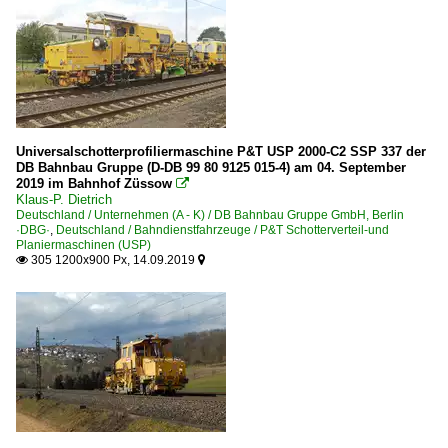
Lübben (Spreewald)
Magdeburg (sonstige)
Müllheim (Baden)
München Hauptbahnhof ·MH·
München-Heimeranplatz
Münster (Westf) Hbf ·EMST·
Universalschotterprofiliermaschine P&T USP 2000-C2 SSP 337 der
DB Bahnbau Gruppe (D-DB 99 80 9125 015-4) am 04. September
Neuwied
2019 im Bahnhof Züssow

Klaus-P. Dietrich
Niebüll
Deutschland / Unternehmen (A - K) / DB Bahnbau Gruppe GmbH, Berlin
·DBG·
,
Deutschland / Bahndienstfahrzeuge / P&T Schotterverteil-und
Nürnberg (sonstige)
Planiermaschinen (USP)
305 1200x900 Px, 14.09.2019


Offenburg
Bahnhöfe (R - Z)
Radeberg
Rheine
Rodleben
Saarmund