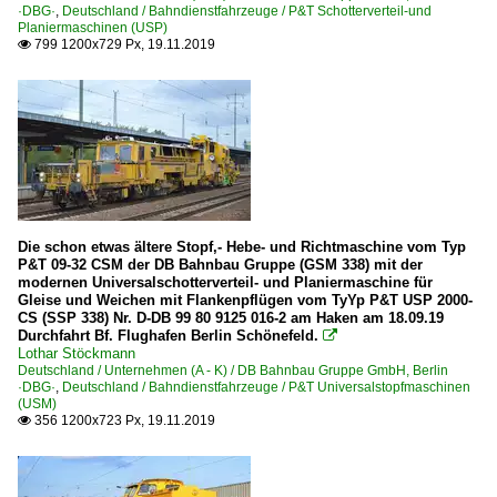
·DBG·
,
Deutschland / Bahndienstfahrzeuge / P&T Schotterverteil-und
1 212 BR 212 V 100.20
Planiermaschinen (USP)
1 213 BR 213.3 DB V 100.23
799 1200x729 Px, 19.11.2019

1 218 BR 218
1 225 BR 225 Umbau BR 215
1 229 BR 229 DB Bahnbau Gruppe
1 232 BR 232 'Ludmilla'
1 233 BR 233.4 'Ludmilla'
1 293 BR 293 · BR 710.9 DR V 100
Die schon etwas ältere Stopf,- Hebe- und Richtmaschine vom Typ
P&T 09-32 CSM der DB Bahnbau Gruppe (GSM 338) mit der
2 249 BR 249 ·Vectron Dual Mode Light·
modernen Universalschotterverteil- und Planiermaschine für
Gleise und Weichen mit Flankenpflügen vom TyYp P&T USP 2000-
3 345 BR 345 DB Gleisbau
CS (SSP 338) Nr. D-DB 99 80 9125 016-2 am Haken am 18.09.19
3 335 BR 335 ·Köf III·
Durchfahrt Bf. Flughafen Berlin Schönefeld.

Lothar Stöckmann
6 143 BR 143 · DR 243
Deutschland / Unternehmen (A - K) / DB Bahnbau Gruppe GmbH, Berlin
·DBG·
,
Deutschland / Bahndienstfahrzeuge / P&T Universalstopfmaschinen
(USM)
Bahnhöfe (A - E)
356 1200x723 Px, 19.11.2019

Bamberg
Basel Bad Bf