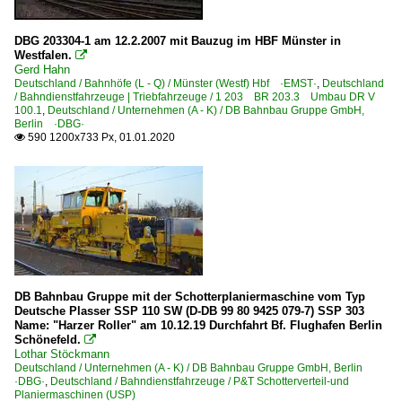
Bahnbetriebswerke
2011
Bw Offenburg DR>DB
DBG 203304-1 am 12.2.2007 mit Bauzug im HBF Münster in
2012
Westfalen.

Gerd Hahn
2013
Bahndienstfahrzeuge
Deutschland / Bahnhöfe (L - Q) / Münster (Westf) Hbf ·EMST·
,
Deutschland
/ Bahndienstfahrzeuge | Triebfahrzeuge / 1 203 BR 203.3 Umbau DR V
2014
100.1
,
Deutschland / Unternehmen (A - K) / DB Bahnbau Gruppe GmbH,
BR 436 | P&T MTW 10 Motorturmwagen
Berlin ·DBG·
2015
BR 706 | GBM OMF 1 Oberleitungs- und Montagefahrzeug
590 1200x733 Px, 01.01.2020

2016
BR 741.1 | GBM GAF 100 R Gleisarbeitsfahrzeug
2017
BR 741.6 | GBM GAF 100 R/M Gleisarbeitsfahrzeuge (mod.
2018
BR 744 | Robel BAMOWAG 54.22 Gleisarbeitsfahrzeug
2019
9902, 9903 | CAT Zweiwegebagger
Bauzüge | sonstige
2020
Gleisbaumaschinen und -kräne | sonstige
DB Bahnbau Gruppe mit der Schotterplaniermaschine vom Typ
2020
Deutsche Plasser SSP 110 SW (D-DB 99 80 9425 079-7) SSP 303
Kirow Gleisbauschienenkräne m. Schutz- und Beiwagen
Name: "Harzer Roller" am 10.12.19 Durchfahrt Bf. Flughafen Berlin
2021
Schönefeld.

Linsinger MG31 Schienenfräszug
Lothar Stöckmann
2022
Deutschland / Unternehmen (A - K) / DB Bahnbau Gruppe GmbH, Berlin
Linsinger Schienenfräszüge
·DBG·
,
Deutschland / Bahndienstfahrzeuge / P&T Schotterverteil-und
2023
Planiermaschinen (USP)
Linsinger SF 06 FFS plus Schienenfräszug