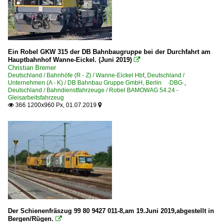
Strecken | KBS 400-499
465 Köln – Troisdorf – Neuwied – Niederlahnstein ·rechte
466 Wiesbaden – Kaub – Niederlahnstein ·rechte Rheinst
Ein Robel GKW 315 der DB Bahnbaugruppe bei der Durchfahrt am
470 Köln – Bonn – Remagen – Koblenz ·linke Rheinstrec
Hauptbahnhof Wanne-Eickel. (Juni 2019)

Christian Bremer
495 Köln – Neuss – Krefeld – Kleve (⨯ Nijmegen) ·Linksn
Deutschland / Bahnhöfe (R - Z) / Wanne-Eickel Hbf
,
Deutschland /
Unternehmen (A - K) / DB Bahnbau Gruppe GmbH, Berlin ·DBG·
,
Strecke 2324 Mülheim-Speldorf – Ratingen – Köln – Trois
Deutschland / Bahndienstfahrzeuge / Robel BAMOWAG 54.24 -
Gleisarbeitsfahrzeug
366 1200x960 Px, 01.07.2019


Strecken | KBS 500-599
501.5 Leipzig Bayerischer Bf – Altenburg – Werdau Bogen
510 (Dresden–) Werdau Bogendreieck – Zwickau – Plauen
510 Dresden – Zwickau – Werdau Bogendreieck ·Sachsen
540 Glauchau-Schönbörnchen – Gößnitz #6265
555 Gera – Triptis – Weida – Saalfeld
Strecken | KBS 600-699
Der Schienenfräszug 99 80 9427 011-8,am 19.Juni 2019,abgestellt in
Bergen/Rügen.
640 Frankfurt – Maintal – Hanau – Aschaffenburg
