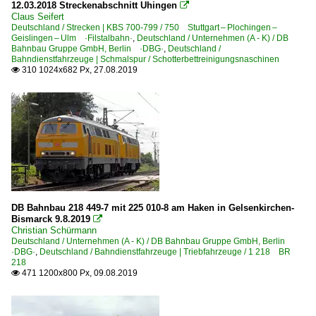
12.03.2018 Streckenabschnitt Uhingen

Ulm Hbf ·TQU R/F·
Claus Seifert
Deutschland / Strecken | KBS 700-799 / 750 Stuttgart – Plochingen –
Unna
Geislingen – Ulm ·Filstalbahn·
,
Deutschland / Unternehmen (A - K) / DB
Bahnbau Gruppe GmbH, Berlin ·DBG·
,
Deutschland /
Wanne-Eickel Hbf
Bahndienstfahrzeuge | Schmalspur / Schotterbettreinigungsnaschinen
310 1024x682 Px, 27.08.2019

Bahntechnische Anlagen und Kunstbauten
Wassertürme und -kräne
Detailfotos
Stopfaggregate
Dieselloks | 92 80
DB Bahnbau 218 449-7 mit 225 010-8 am Haken in Gelsenkirchen-
1 203 BR 203 DR 110 Umbau DR V 100.1 Private
Bismarck 9.8.2019

Christian Schürmann
1 212 BR 212 DB V 100.20
Deutschland / Unternehmen (A - K) / DB Bahnbau Gruppe GmbH, Berlin
·DBG·
,
Deutschland / Bahndienstfahrzeuge | Triebfahrzeuge / 1 218 BR
1 213 BR 213 DB V 100.23 Steilstreckenlok
218
471 1200x800 Px, 09.08.2019

1 218 BR 218
1 218 BR 218 Lokportraits