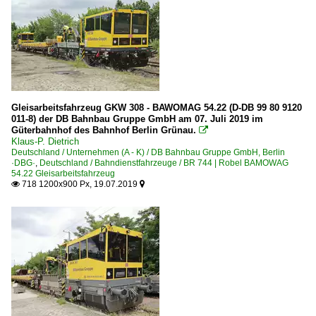
1 225 BR 225 Umbau BR 215 Private
1 232 BR 232 DR 132 · DR 130.1 'Ludmilla'
1 232 BR 232 DR 132 · DR 130.1 Lokportraits 'Ludmill
1 232 BR 232 DR 132 · DR 130.1 Private 'Ludmilla'
1 233 BR 233 Umbau DB 232 'Ludmilla'
1 293 BR 293 DR V 100
Gleisarbeitsfahrzeug GKW 308 - BAWOMAG 54.22 (D-DB 99 80 9120
011-8) der DB Bahnbau Gruppe GmbH am 07. Juli 2019 im
Güterbahnhof des Bahnhof Berlin Grünau.

Dieselloks | bis 100 km/h | 98 80
Klaus-P. Dietrich
Deutschland / Unternehmen (A - K) / DB Bahnbau Gruppe GmbH, Berlin
3 298 BR 298 · DR 111 DR V 100
·DBG·
,
Deutschland / Bahndienstfahrzeuge / BR 744 | Robel BAMOWAG
54.22 Gleisarbeitsfahrzeug
3 364 BR 364 ·DB V 60· funkferngesteuerte DB 260
718 1200x900 Px, 19.07.2019


Dieselloks | Kleinloks
3 335 BR 333 DB Köf 12 ·Gmeinder, Jung, O&K, Windhof
3 335 BR 335 DB Köf 12 ·Gmeinder, Jung, O&K, Windhof
Galerien
Bahnbaustellen