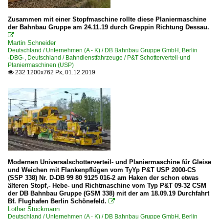
Schienenfräszüge | sonstige
Zusammen mit einer Stopfmaschine rollte diese Planiermaschine
Schotterprofiliermaschinen | sonstige
der Bahnbau Gruppe am 24.11.19 durch Greppin Richtung Dessau.
Schweerbau STW 01 Spänetransportwagen | D-HOB 4.0

Martin Schneider
Skl Schwerlastkleinwagen | sonstige
Deutschland / Unternehmen (A - K) / DB Bahnbau Gruppe GmbH, Berlin
·DBG·
,
Deutschland / Bahndienstfahrzeuge / P&T Schotterverteil-und
Stopfmaschinen | sonstige
Planiermaschinen (USP)
232 1200x762 Px, 01.12.2019

Terex/Atlas 1604 Zweiwegebagger
Umbauzüge | sonstige
Wagen | auch Umbauten
Zweiwegefahrzeuge
~ Sonstige
Bahndienstfahrzeuge | Schmalspur
Modernen Universalschotterverteil- und Planiermaschine für Gleise
und Weichen mit Flankenpflügen vom TyYp P&T USP 2000-CS
Schotterbettreinigungsnaschinen
(SSP 338) Nr. D-DB 99 80 9125 016-2 am Haken der schon etwas
älteren Stopf,- Hebe- und Richtmaschine vom Typ P&T 09-32 CSM
der DB Bahnbau Gruppe (GSM 338) mit der am 18.09.19 Durchfahrt
Bahndienstfahrzeuge | Triebfahrzeuge
Bf. Flughafen Berlin Schönefeld.

Lothar Stöckmann
1 203 BR 203.3 Umbau DR V 100.1
Deutschland / Unternehmen (A - K) / DB Bahnbau Gruppe GmbH, Berlin