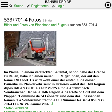
BAHN
BILDER.DE
Suche
Registrieren
Login
533+701-4 Fotos
2 Bilder
Bilder und Fotos von Eisenbahn und Zügen
»
suchen 533+701-4
Im Wallis, in einem versteckten Seitental, schon nahe der Grenze
zu Italien, habe ich einen neuen FLIRT gefunden, der auf den
Name EVO hört. Es wird wohl einer der ersten Züge dieser
Baureihe im Planverkehr sein: in Orsières wartet der TMR Region
Alpes RABe 533 601 als R82 26325 auf die Abfahrt nach
Sembrancher. Der neue TMR Region Alps RABe 533 701 mit dem
Wappen "Commune de St Léonard" und dem dazu passenden
Namen "La Souterraine" trägt die UIC Nummer RABe 94 85 0 533
701-4 CH-RA. 24. Januar 2026

Stefan Wohlfahrt