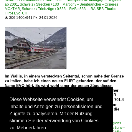
Schweiz / Privatbahnen / TMR ·MO· Transports de Martigny et Régions
ab 2001
,
Schweiz / Strecken / 133 Martigny – Sembrancher – Orsières
MO>TMR
,
Schweiz / Triebzüge / 0 533 RABe 533 ·RA·SBB·Thurbo·
Flirt 4 Evo CH
306 1400x941 Px, 24.01.2026

Im Wallis, in einem versteckten Seitental, schon nahe der Grenze
zu Italien, habe ich einen neuen FLIRT gefunden, der auf den
Name EVO hört. Es wird wohl einer der ersten Züge dieser
Baureihe im Planverkehr sein: in Orsières wartet als herrlicher
Kontrast zur Gleiswaage im Vordergrund des Bildes der TMR
Diese Webseite verwendet Cookies, um
Region Alpes RABe 533 601 (UIC Nummer RABe 94 85 0 533 701-4
CH-RA) mit dem Wappen "Commune de St Léonard" und dem
Inhalte und Anzeigen zu personalisieren und
dazu passenden Namen "La Souterraine" als R82 26325 auf die
Zugriffe zu analysieren. Mit der Nutzung
Abfahrt nach Sembrancher. 24. Januar 2026

Stefan Wohlfahrt
stimmen Sie der Verwendung von Cookies
Schweiz / Privatbahnen / TMR ·MO· Transports de Martigny et Régions
zu. Mehr erfahren:
ab 2001
,
Schweiz / Regionen / Wallis
,
Schweiz / Strecken / 133 Martigny –