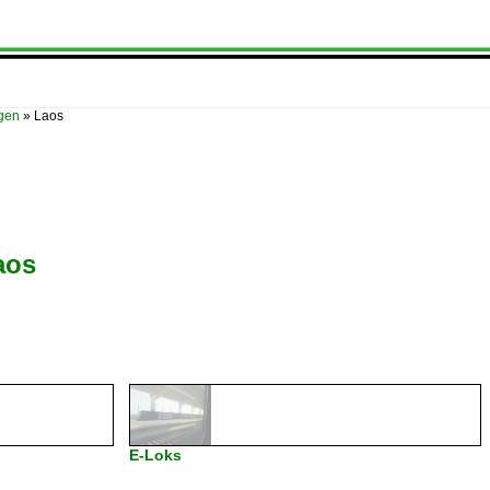
ügen
»
Laos
aos
E-Loks