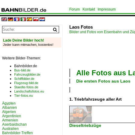
Forum
Kontakt
Impressum
Laos Fotos
Bilder und Fotos von Eisenbahn und Z
Lade Deine Bilder hoch!
Jeder kann mitmachen, kostenlos!
Weitere Bilder-Themen:
Bahnbilder.de
Bus-bild.de
Alle Fotos aus
L
Fahrzeugbilder.de
Schiffbilder.de
Die ersten Fotos aus
Laos
Flugzeug-bild.de
Staedte-fotos.de
Landschaftsfotos.eu
Tier-fotos.eu
1. Triebfahrzeuge aller Art
Ägypten
Albanien
Algerien
Argentinien
Armenien
Aserbaidschan
Dieseltriebzüge
Australien
Bahnbilder-Treffen