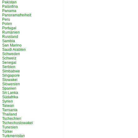
Pakistan
Palästina
Panama
Panoramafreiheit
Peru
Polen
Portugal
Rumänien
Russland
Sambia
San Marino
Saudi Arabien
Schweden
Schweiz
Senegal
Serbien
Simbabwe
Singapore
Slowakei
Slowenien
Spanien
Sri Lanka
Südafrika
Syrien
Taiwan
Tansania
Thailand
Tschechien
Tschechoslowakei
Tunesien
Türkei
Turkmenistan