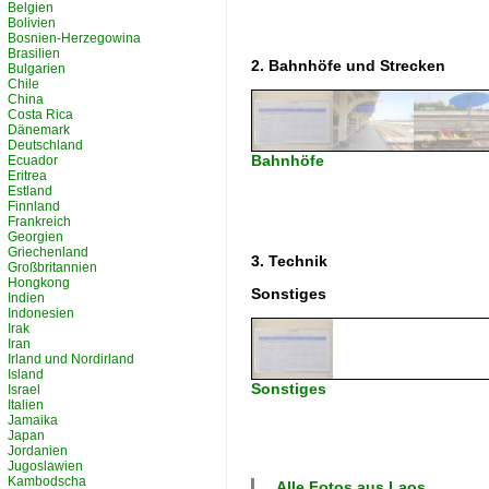
Belgien
Bolivien
Bosnien-Herzegowina
Brasilien
2. Bahnhöfe und Strecken
Bulgarien
Chile
China
Costa Rica
Dänemark
Deutschland
Bahnhöfe
Ecuador
Eritrea
Estland
Finnland
Frankreich
Georgien
Griechenland
3. Technik
Großbritannien
Hongkong
Sonstiges
Indien
Indonesien
Irak
Iran
Irland und Nordirland
Island
Sonstiges
Israel
Italien
Jamaika
Japan
Jordanien
Jugoslawien
Kambodscha
Alle Fotos aus
Laos