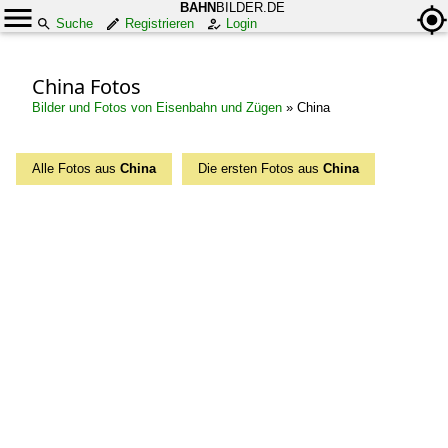
BAHN
BILDER.DE
Suche
Registrieren
Login
China Fotos
Bilder und Fotos von Eisenbahn und Zügen
»
China
Alle Fotos aus
China
Die ersten Fotos aus
China