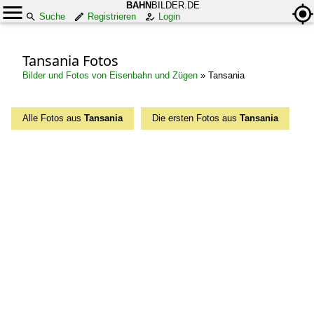
BAHN
BILDER.DE
Suche
Registrieren
Login
Tansania Fotos
Bilder und Fotos von Eisenbahn und Zügen
»
Tansania
Alle Fotos aus
Tansania
Die ersten Fotos aus
Tansania