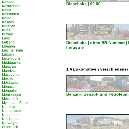
Kanada
Dieselloks | 92 80
Kasachstan
Kenia
Kolumbien
Korea
Kosovo
Kroatien
Kuba
Kuwait
Laos
Lettland
Dieselloks | ohne BR-Nummer | P
Libanon
Industrie
Liechtenstein
Litauen
Luxemburg
Madagaskar
Malaysia
1.4 Lokomotiven verschiedener
Marokko
Mazedonien
Mexiko
Moldawien
Monaco
Mongolei
Benzin-, Benzol- und Petroleum
Montenegro
Mosambik
Myanmar | Burma
Namibia
Neuseeland
Niederlande
Nordkorea
Norwegen
Österreich