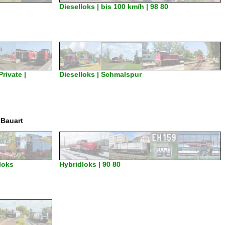
Dieselloks | bis 100 km/h | 98 80
rivate |
Dieselloks | Schmalspur
 Bauart
loks
Hybridloks | 90 80