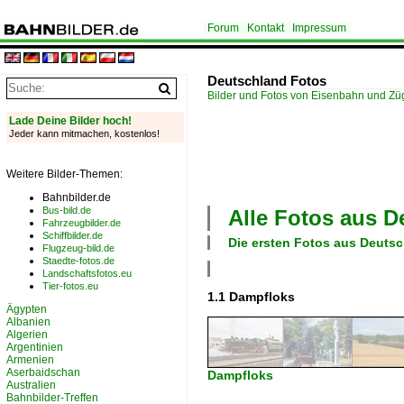
Forum
Kontakt
Impressum
Deutschland Fotos
Bilder und Fotos von Eisenbahn und Z
Lade Deine Bilder hoch!
Jeder kann mitmachen, kostenlos!
Weitere Bilder-Themen:
Bahnbilder.de
Bus-bild.de
Alle Fotos aus
D
Fahrzeugbilder.de
Schiffbilder.de
Die ersten Fotos aus
Deutsc
Flugzeug-bild.de
Staedte-fotos.de
Landschaftsfotos.eu
Tier-fotos.eu
1.1 Dampfloks
Ägypten
Albanien
Algerien
Argentinien
Armenien
Aserbaidschan
Dampfloks
Australien
Bahnbilder-Treffen