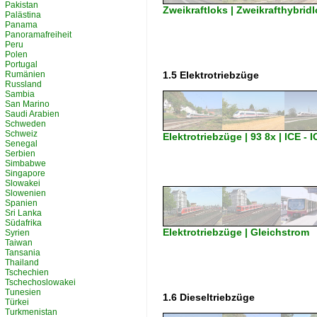
Pakistan
Zweikraftloks | Zweikrafthybridl
Palästina
Panama
Panoramafreiheit
Peru
Polen
Portugal
Rumänien
1.5 Elektrotriebzüge
Russland
Sambia
San Marino
Saudi Arabien
Schweden
Schweiz
Elektrotriebzüge | 93 8x | ICE - I
Senegal
Serbien
Simbabwe
Singapore
Slowakei
Slowenien
Spanien
Sri Lanka
Südafrika
Elektrotriebzüge | Gleichstrom
Syrien
Taiwan
Tansania
Thailand
Tschechien
Tschechoslowakei
Tunesien
1.6 Dieseltriebzüge
Türkei
Turkmenistan