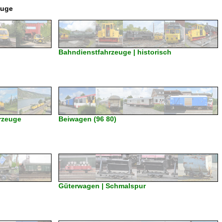
euge
Bahndienstfahrzeuge | historisch
rzeuge
Beiwagen (96 80)
Güterwagen | Schmalspur