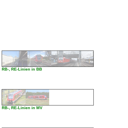
RB-, RE-Linien in BB
RB-, RE-Linien in MV