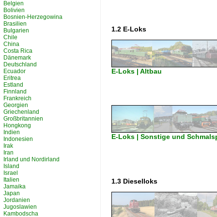
Belgien
Bolivien
Bosnien-Herzegowina
Brasilien
1.2 E-Loks
Bulgarien
Chile
China
Costa Rica
Dänemark
Deutschland
E-Loks | Altbau
Ecuador
Eritrea
Estland
Finnland
Frankreich
Georgien
Griechenland
Großbritannien
Hongkong
Indien
E-Loks | Sonstige und Schmals
Indonesien
Irak
Iran
Irland und Nordirland
Island
Israel
Italien
1.3 Dieselloks
Jamaika
Japan
Jordanien
Jugoslawien
Kambodscha