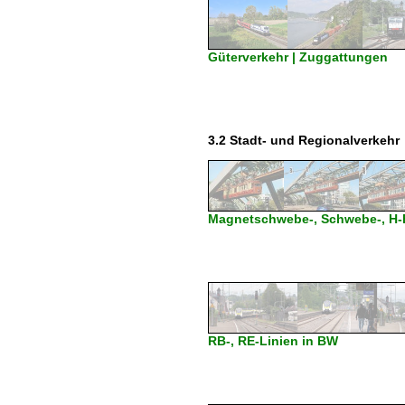
Güterverkehr | Zuggattungen
3.2 Stadt- und Regionalverkehr
Magnetschwebe-, Schwebe-, H
RB-, RE-Linien in BW