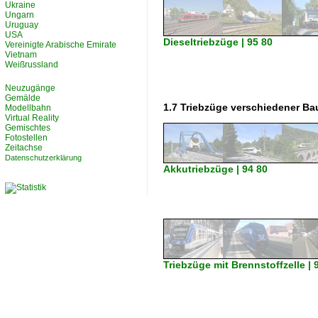
Ukraine
Ungarn
Uruguay
USA
Dieseltriebzüge | 95 80
Vereinigte Arabische Emirate
Vietnam
Weißrussland
Neuzugänge
Gemälde
1.7 Triebzüge verschiedener Ba
Modellbahn
Virtual Reality
Gemischtes
Fotostellen
Zeitachse
Datenschutzerklärung
Akkutriebzüge | 94 80
Triebzüge mit Brennstoffzelle | 