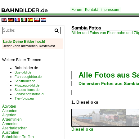
Forum
Kontakt
Impressum
Sambia Fotos
Bilder und Fotos von Eisenbahn und Z
Lade Deine Bilder hoch!
Jeder kann mitmachen, kostenlos!
Weitere Bilder-Themen:
Bahnbilder.de
Bus-bild.de
Alle Fotos aus
S
Fahrzeugbilder.de
Schiffbilder.de
Die ersten Fotos aus
Sambi
Flugzeug-bild.de
Staedte-fotos.de
Landschaftsfotos.eu
Tier-fotos.eu
1. Dieselloks
Ägypten
Albanien
Algerien
Argentinien
Armenien
Aserbaidschan
Dieselloks
Australien
Bahnbilder-Treffen