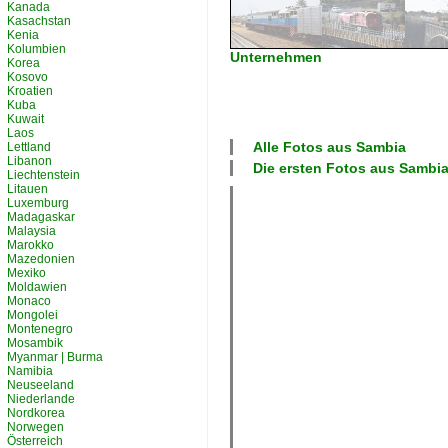
Kanada
Kasachstan
Kenia
Kolumbien
Unternehmen
Korea
Kosovo
Kroatien
Kuba
Kuwait
Laos
Alle Fotos aus
Sambia
Lettland
Libanon
Die ersten Fotos aus
Sambi
Liechtenstein
Litauen
Luxemburg
Madagaskar
Malaysia
Marokko
Mazedonien
Mexiko
Moldawien
Monaco
Mongolei
Montenegro
Mosambik
Myanmar | Burma
Namibia
Neuseeland
Niederlande
Nordkorea
Norwegen
Österreich