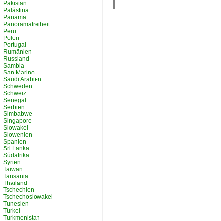
Pakistan
Palästina
Panama
Panoramafreiheit
Peru
Polen
Portugal
Rumänien
Russland
Sambia
San Marino
Saudi Arabien
Schweden
Schweiz
Senegal
Serbien
Simbabwe
Singapore
Slowakei
Slowenien
Spanien
Sri Lanka
Südafrika
Syrien
Taiwan
Tansania
Thailand
Tschechien
Tschechoslowakei
Tunesien
Türkei
Turkmenistan