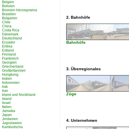
Belgien
Bolivien
Bosnien-Herzegowina
Brasilien
2. Bahnhöfe
Bulgarien
Chile
China
Costa Rica
Dänemark
Deutschland
Bahnhöfe
Ecuador
Eritrea
Estland
Finnland
Frankreich
Georgien
Griechenland
3. Überregionales
Großbritannien
Hongkong
Indien
Indonesien
Irak
Iran
Züge
Irland und Nordirland
Island
Israel
Italien
Jamaika
Japan
Jordanien
4. Unternehmen
Jugoslawien
Kambodscha