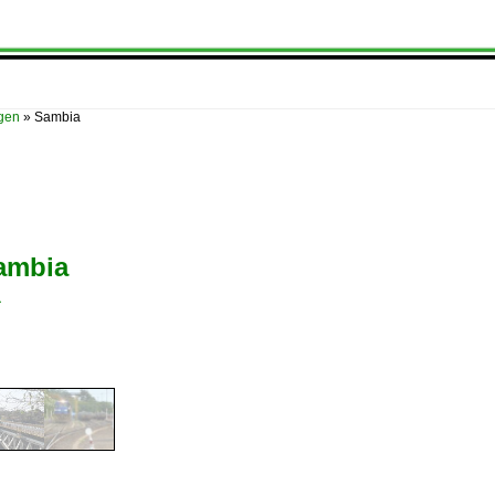
ügen
»
Sambia
ambia
a