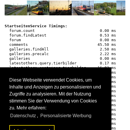
StartseitenService Timings:

  forum.count                            0.00 ms

  forum.findLatest                       0.53 ms

  forum                                  0.00 ms

  comments                              45.50 ms

  galleries.findAll                      2.50 ms

  galleries.precalc                      2.22 ms

  galleries                              0.00 ms

  latestothers.query.tierbilder          0.17 ms

  latestothers.container.tierbilder     16.02 ms

  latestothers                           0.00 ms

  imagecount.countAll                    0.19 ms

Diese Webseite verwendet Cookies, um
  imagecount                             0.00 ms

  ensureLatest.query                    13.73 ms

Inhalte und Anzeigen zu personalisieren und
  imagecontainer.ensureLoaded            4.73 ms

Zugriffe zu analysieren. Mit der Nutzung
  imagecontainer.viewContainer           0.38 ms

  imagecontainer                         0.00 ms

stimmen Sie der Verwendung von Cookies
  gemischt.query                        12.28 ms

zu. Mehr erfahren:
  thumbnailrow.buildList                 0.19 ms

  thumbnailrow                           0.00 ms

Datenschutz
,
Personalisierte Werbung
  gemischt.viewContainer                 0.11 ms

  gemischt                               0.00 ms

  map.viewDynamic                        0.63 ms
