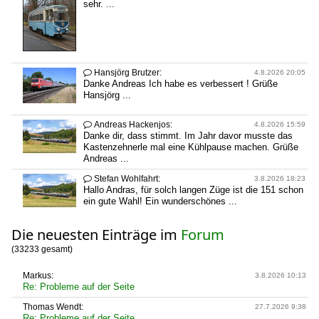
sehr. ...
Hansjörg Brutzer:

4.8.2026 20:05
Danke Andreas Ich habe es verbessert ! Grüße
Hansjörg ...
Andreas Hackenjos:

4.8.2026 15:59
Danke dir, dass stimmt. Im Jahr davor musste das
Kastenzehnerle mal eine Kühlpause machen. Grüße
Andreas ...
Stefan Wohlfahrt:

3.8.2026 18:23
Hallo Andras, für solch langen Züge ist die 151 schon
ein gute Wahl! Ein wunderschönes ...
Die neuesten Einträge im
Forum
(33233 gesamt)
Markus:
3.8.2026 10:13
Re: Probleme auf der Seite
Thomas Wendt:
27.7.2026 9:38
Re: Probleme auf der Seite