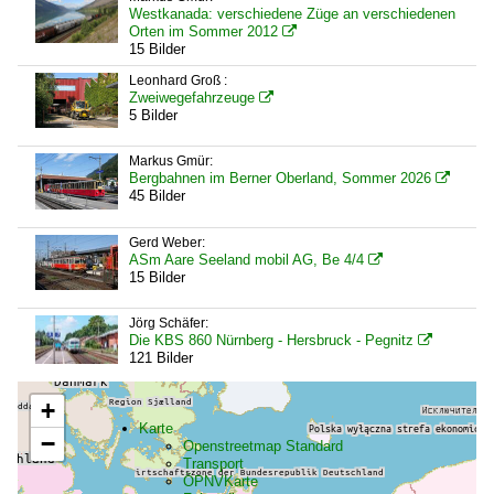
Westkanada: verschiedene Züge an verschiedenen
Orten im Sommer 2012

15 Bilder
Leonhard Groß :
Zweiwegefahrzeuge

5 Bilder
Markus Gmür:
Bergbahnen im Berner Oberland, Sommer 2026

45 Bilder
Gerd Weber:
ASm Aare Seeland mobil AG, Be 4/4

15 Bilder
Jörg Schäfer:
Die KBS 860 Nürnberg - Hersbruck - Pegnitz

121 Bilder
+
Karte
−
Openstreetmap Standard
Transport
ÖPNVKarte