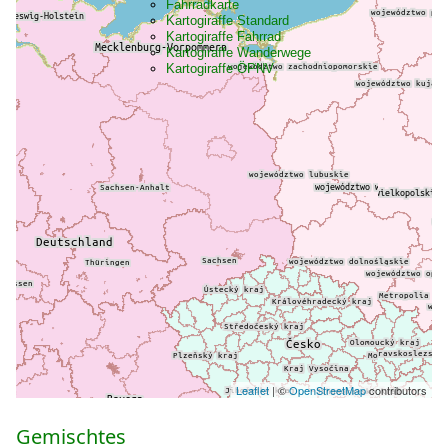
Fahrradkarte
Kartogiraffe Standard
Kartogiraffe Fahrrad
Kartogiraffe Wanderwege
Kartogiraffe ÖPNV
Leaflet
| ©
OpenStreetMap
contributors
Gemischtes