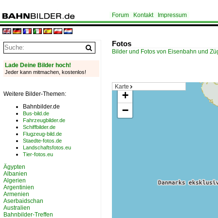
Forum
Kontakt
Impressum
Fotos
Bilder und Fotos von Eisenbahn und Z
Lade Deine Bilder hoch!
Jeder kann mitmachen, kostenlos!
Karte
+
Weitere Bilder-Themen:
Bahnbilder.de
−
Bus-bild.de
Fahrzeugbilder.de
Schiffbilder.de
Flugzeug-bild.de
Staedte-fotos.de
Landschaftsfotos.eu
Tier-fotos.eu
Ägypten
Albanien
Algerien
Argentinien
Armenien
Aserbaidschan
Australien
Bahnbilder-Treffen