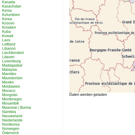
Kanada
Kasachstan
Kenia
Kolumbien
Korea
Kosovo
Kroatien
Kuba
Kuwait
Laos
Lettland
Libanon
Liechtenstein
Litauen
Luxemburg
Madagaskar
Malaysia
Marokko
Mazedonien
Mexiko
Moldawien
Monaco
Daten werden geladen
Mongolei
Montenegro
Mosambik
Myanmar | Burma
Namibia
Neuseeland
Niederlande
Nordkorea
Norwegen
Österreich