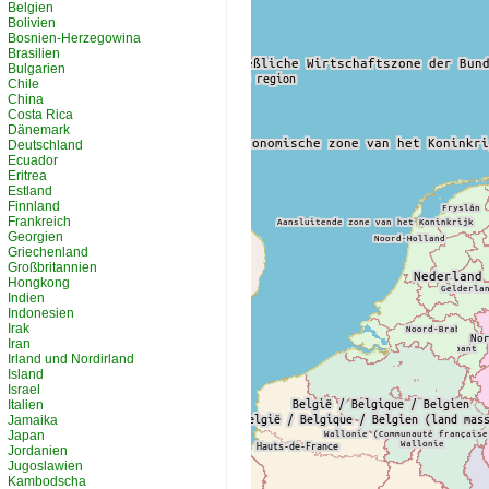
Belgien
Bolivien
Bosnien-Herzegowina
Brasilien
Bulgarien
Chile
China
Costa Rica
Dänemark
Deutschland
Ecuador
Eritrea
Estland
Finnland
Frankreich
Georgien
Griechenland
Großbritannien
Hongkong
Indien
Indonesien
Irak
Iran
Irland und Nordirland
Island
Israel
Italien
Jamaika
Japan
Jordanien
Jugoslawien
Kambodscha