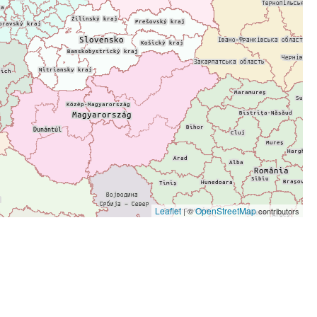
Leaflet
OpenStreetMap
| ©
contributors