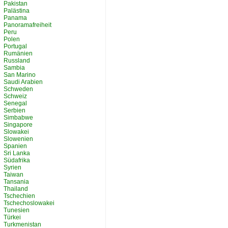
Pakistan
Palästina
Panama
Panoramafreiheit
Peru
Polen
Portugal
Rumänien
Russland
Sambia
San Marino
Saudi Arabien
Schweden
Schweiz
Senegal
Serbien
Simbabwe
Singapore
Slowakei
Slowenien
Spanien
Sri Lanka
Südafrika
Syrien
Taiwan
Tansania
Thailand
Tschechien
Tschechoslowakei
Tunesien
Türkei
Turkmenistan