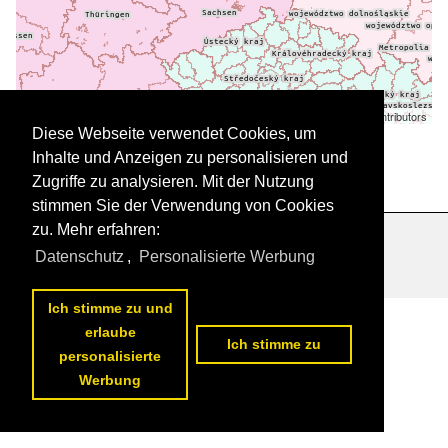
Leaflet
| ©
OpenStreetMap
contributors
Daten werden geladen
Diese Webseite verwendet Cookies, um
Inhalte und Anzeigen zu personalisieren und
Zugriffe zu analysieren. Mit der Nutzung
stimmen Sie der Verwendung von Cookies
zu. Mehr erfahren:
Datenschutzerklärung
|
Impressum
|
Kontakt
Datenschutz
,
Personalisierte Werbung
Ich stimme zu und
erlaube
Ich stimme zu
personalisierte
Werbung