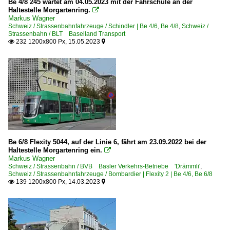
Be 4/8 245 wartet am 04.05.2023 mit der Fahrschule an der
Haltestelle Morgartenring.

Markus Wagner
Schweiz / Strassenbahnfahrzeuge / Schindler | Be 4/6, Be 4/8
,
Schweiz /
Strassenbahn / BLT Baselland Transport
232 1200x800 Px, 15.05.2023


Be 6/8 Flexity 5044, auf der Linie 6, fährt am 23.09.2022 bei der
Haltestelle Morgartenring ein.

Markus Wagner
Schweiz / Strassenbahn / BVB Basler Verkehrs-Betriebe 'Drämmli'
,
Schweiz / Strassenbahnfahrzeuge / Bombardier | Flexity 2 | Be 4/6, Be 6/8
139 1200x800 Px, 14.03.2023

