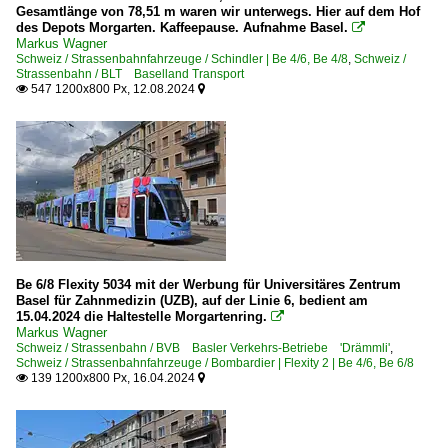
Gesamtlänge von 78,51 m waren wir unterwegs. Hier auf dem Hof
des Depots Morgarten. Kaffeepause. Aufnahme Basel.

Markus Wagner
Schweiz / Strassenbahnfahrzeuge / Schindler | Be 4/6, Be 4/8
,
Schweiz /
Strassenbahn / BLT Baselland Transport
547 1200x800 Px, 12.08.2024


Be 6/8 Flexity 5034 mit der Werbung für Universitäres Zentrum
Basel für Zahnmedizin (UZB), auf der Linie 6, bedient am
15.04.2024 die Haltestelle Morgartenring.

Markus Wagner
Schweiz / Strassenbahn / BVB Basler Verkehrs-Betriebe 'Drämmli'
,
Schweiz / Strassenbahnfahrzeuge / Bombardier | Flexity 2 | Be 4/6, Be 6/8
139 1200x800 Px, 16.04.2024

