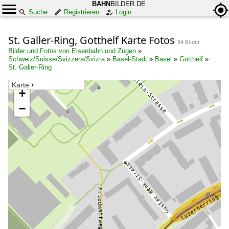
BAHN
BILDER.DE
Suche
Registrieren
Login
St. Galler-Ring, Gotthelf Karte Fotos
94 Bilder
Bilder und Fotos von Eisenbahn und Zügen
»
Schweiz/Suisse/Svizzera/Svizra
»
Basel-Stadt
»
Basel
»
Gotthelf
»
St. Galler-Ring
Karte
+
−