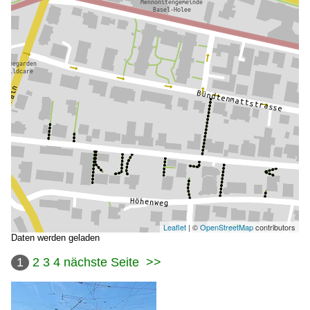
Leaflet
| ©
OpenStreetMap
contributors
Daten werden geladen
1
2
3
4
nächste Seite
>>