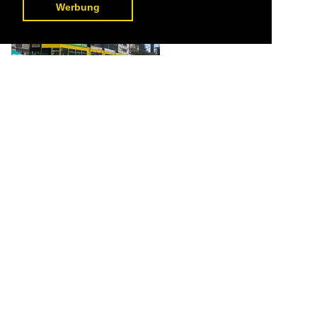
Werbung
Am 11.08.2024 fand die TCB Abschiedsfahrt der 200er Serie der
BLT statt. Mit den drei Be 4/8 218, 235 und 249 mit einer
Gesamtlänge von 78,51 m waren wir unterwegs. Hier an der
Haltestelle Morgartenring. Aufnahme Basel.

Markus Wagner
Schweiz / Strassenbahnfahrzeuge / Schindler | Be 4/6, Be 4/8
,
Schweiz /
Strassenbahn / BLT Baselland Transport
541 1200x801 Px, 12.08.2024

