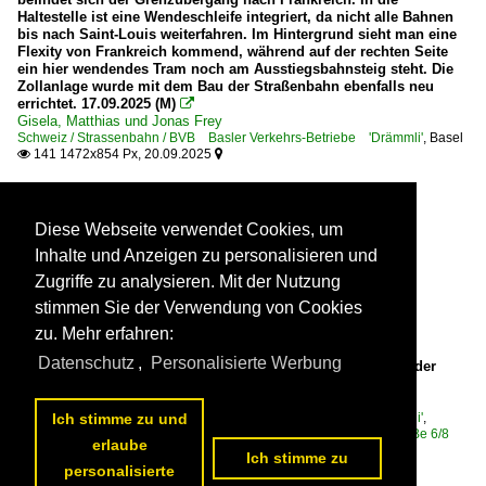
Haltestelle ist eine Wendeschleife integriert, da nicht alle Bahnen
bis nach Saint-Louis weiterfahren. Im Hintergrund sieht man eine
Flexity von Frankreich kommend, während auf der rechten Seite
ein hier wendendes Tram noch am Ausstiegsbahnsteig steht. Die
Zollanlage wurde mit dem Bau der Straßenbahn ebenfalls neu
errichtet. 17.09.2025 (M)

Gisela, Matthias und Jonas Frey
Schweiz / Strassenbahn / BVB Basler Verkehrs-Betriebe 'Drämmli'
,
Basel
141 1472x854 Px, 20.09.2025


Diese Webseite verwendet Cookies, um
Inhalte und Anzeigen zu personalisieren und
Zugriffe zu analysieren. Mit der Nutzung
stimmen Sie der Verwendung von Cookies
zu. Mehr erfahren:
Datenschutz
,
Personalisierte Werbung
Be 6/8 Flexity 5044, auf der Linie 6, fährt am 05.07.2024 bei der
Haltestelle Morgartenring ein. Aufnahme Basel.

Markus Wagner
Schweiz / Strassenbahn / BVB Basler Verkehrs-Betriebe 'Drämmli'
,
Ich stimme zu und
Schweiz / Strassenbahnfahrzeuge / Bombardier | Flexity 2 | Be 4/6, Be 6/8
erlaube
133 1200x800 Px, 30.08.2024


Ich stimme zu
personalisierte