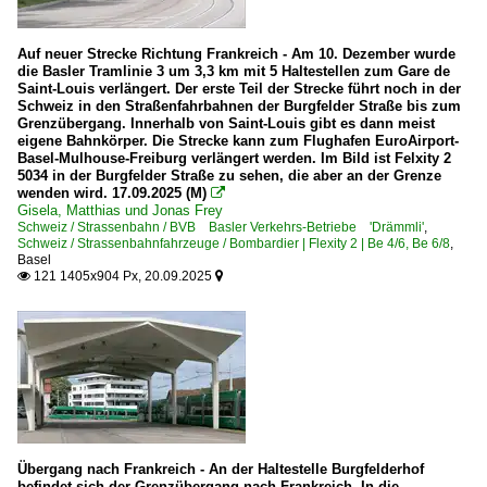
Auf neuer Strecke Richtung Frankreich - Am 10. Dezember wurde
die Basler Tramlinie 3 um 3,3 km mit 5 Haltestellen zum Gare de
Saint-Louis verlängert. Der erste Teil der Strecke führt noch in der
Schweiz in den Straßenfahrbahnen der Burgfelder Straße bis zum
Grenzübergang. Innerhalb von Saint-Louis gibt es dann meist
eigene Bahnkörper. Die Strecke kann zum Flughafen EuroAirport-
Basel-Mulhouse-Freiburg verlängert werden. Im Bild ist Felxity 2
5034 in der Burgfelder Straße zu sehen, die aber an der Grenze
wenden wird. 17.09.2025 (M)

Gisela, Matthias und Jonas Frey
Schweiz / Strassenbahn / BVB Basler Verkehrs-Betriebe 'Drämmli'
,
Schweiz / Strassenbahnfahrzeuge / Bombardier | Flexity 2 | Be 4/6, Be 6/8
,
Basel
121 1405x904 Px, 20.09.2025


Übergang nach Frankreich - An der Haltestelle Burgfelderhof
befindet sich der Grenzübergang nach Frankreich. In die