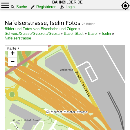
BAHN
BILDER.DE
Suche
Registrieren
Login
Näfelserstrasse, Iselin Fotos
76 Bilder
Bilder und Fotos von Eisenbahn und Zügen
»
Schweiz/Suisse/Svizzera/Svizra
»
Basel-Stadt
»
Basel
»
Iselin
»
Näfelserstrasse
Karte
+
−