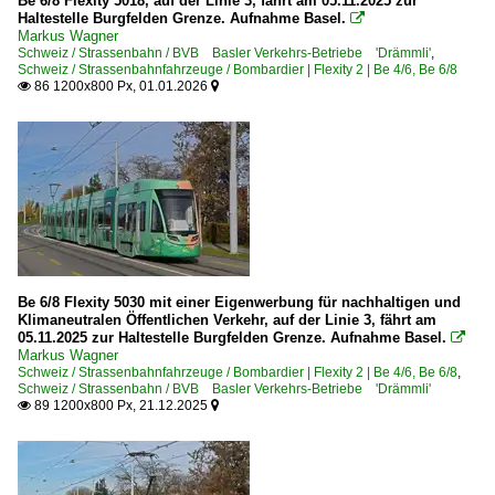
Be 6/8 Flexity 5018, auf der Linie 3, fährt am 05.11.2025 zur
Haltestelle Burgfelden Grenze. Aufnahme Basel.

Markus Wagner
Schweiz / Strassenbahn / BVB Basler Verkehrs-Betriebe 'Drämmli'
,
Schweiz / Strassenbahnfahrzeuge / Bombardier | Flexity 2 | Be 4/6, Be 6/8
86 1200x800 Px, 01.01.2026


Be 6/8 Flexity 5030 mit einer Eigenwerbung für nachhaltigen und
Klimaneutralen Öffentlichen Verkehr, auf der Linie 3, fährt am
05.11.2025 zur Haltestelle Burgfelden Grenze. Aufnahme Basel.

Markus Wagner
Schweiz / Strassenbahnfahrzeuge / Bombardier | Flexity 2 | Be 4/6, Be 6/8
,
Schweiz / Strassenbahn / BVB Basler Verkehrs-Betriebe 'Drämmli'
89 1200x800 Px, 21.12.2025

