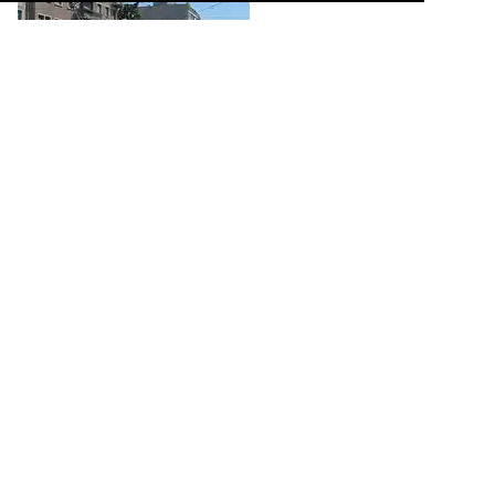
Am 11.08.2024 fand die TCB Abschiedsfahrt der 200er Serie der
BLT statt. Mit den drei Be 4/8 218, 235 und 249 mit einer
Gesamtlänge von 78,51 m waren wir unterwegs. Hier an der
Haltestelle Morgartenring. Aufnahme Basel.

Markus Wagner
Schweiz / Strassenbahnfahrzeuge / Schindler | Be 4/6, Be 4/8
,
Schweiz /
Strassenbahn / BLT Baselland Transport
541 1200x801 Px, 12.08.2024


Be 6/8 Combino 311, auf der Linie 6, fährt am 05.07.2024 bei der