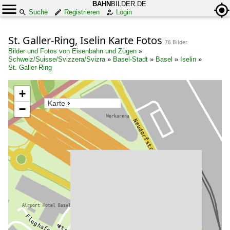
BAHN
BILDER.DE
Suche
Registrieren
Login
St. Galler-Ring, Iselin Karte Fotos
76 Bilder
Bilder und Fotos von Eisenbahn und Zügen
»
Schweiz/Suisse/Svizzera/Svizra
»
Basel-Stadt
»
Basel
»
Iselin
»
St. Galler-Ring
+
Karte
−