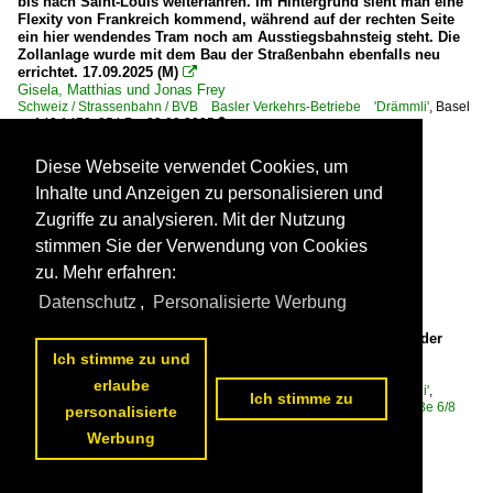
bis nach Saint-Louis weiterfahren. Im Hintergrund sieht man eine
Flexity von Frankreich kommend, während auf der rechten Seite
ein hier wendendes Tram noch am Ausstiegsbahnsteig steht. Die
Zollanlage wurde mit dem Bau der Straßenbahn ebenfalls neu
errichtet. 17.09.2025 (M)

Gisela, Matthias und Jonas Frey
Schweiz / Strassenbahn / BVB Basler Verkehrs-Betriebe 'Drämmli'
,
Basel
140 1472x854 Px, 20.09.2025


Diese Webseite verwendet Cookies, um
Inhalte und Anzeigen zu personalisieren und
Zugriffe zu analysieren. Mit der Nutzung
stimmen Sie der Verwendung von Cookies
zu. Mehr erfahren:
Datenschutz
,
Personalisierte Werbung
Be 6/8 Flexity 5044, auf der Linie 6, fährt am 05.07.2024 bei der
Haltestelle Morgartenring ein. Aufnahme Basel.

Ich stimme zu und
Markus Wagner
erlaube
Schweiz / Strassenbahn / BVB Basler Verkehrs-Betriebe 'Drämmli'
,
Ich stimme zu
Schweiz / Strassenbahnfahrzeuge / Bombardier | Flexity 2 | Be 4/6, Be 6/8
personalisierte
133 1200x800 Px, 30.08.2024


Werbung