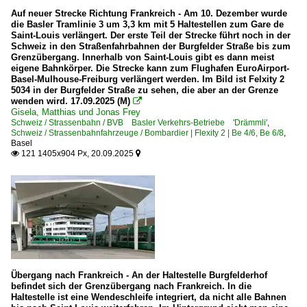
Auf neuer Strecke Richtung Frankreich - Am 10. Dezember wurde
die Basler Tramlinie 3 um 3,3 km mit 5 Haltestellen zum Gare de
Saint-Louis verlängert. Der erste Teil der Strecke führt noch in der
Schweiz in den Straßenfahrbahnen der Burgfelder Straße bis zum
Grenzübergang. Innerhalb von Saint-Louis gibt es dann meist
eigene Bahnkörper. Die Strecke kann zum Flughafen EuroAirport-
Basel-Mulhouse-Freiburg verlängert werden. Im Bild ist Felxity 2
5034 in der Burgfelder Straße zu sehen, die aber an der Grenze
wenden wird. 17.09.2025 (M)

Gisela, Matthias und Jonas Frey
Schweiz / Strassenbahn / BVB Basler Verkehrs-Betriebe 'Drämmli'
,
Schweiz / Strassenbahnfahrzeuge / Bombardier | Flexity 2 | Be 4/6, Be 6/8
,
Basel
121 1405x904 Px, 20.09.2025


Übergang nach Frankreich - An der Haltestelle Burgfelderhof
befindet sich der Grenzübergang nach Frankreich. In die
Haltestelle ist eine Wendeschleife integriert, da nicht alle Bahnen