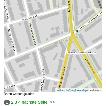
Leaflet
| ©
OpenStreetMap
contributors
Daten werden geladen
1
2
3
4
nächste Seite
>>