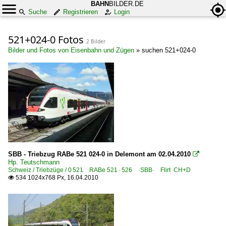
BAHN
BILDER.DE
Suche
Registrieren
Login
521+024-0 Fotos
2 Bilder
Bilder und Fotos von Eisenbahn und Zügen
»
suchen 521+024-0
SBB - Triebzug RABe 521 024-0 in Delemont am 02.04.2010

Hp. Teutschmann
Schweiz / Triebzüge / 0 521 RABe 521 · 526 ·SBB· Flirt CH+D
534 1024x768 Px, 16.04.2010
