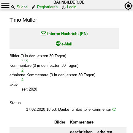
BAHN
BILDER.DE
Suche
Registrieren
Login
Timo Müller

Interne Nachricht (PN)

e-Mail
Bilder (0 in den letzten 30 Tagen)
228
Kommentare (0 in den letzten 30 Tagen)
2
erhaltene Kommentare (0 in den letzten 30 Tagen)
4
aktiv
seit 2020
Status
17.02.2020 18:53:
Danke für das tolle kommentar

Bilder
Kommentare
geschrieben
erhalten