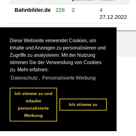
Bahnbilder.de
228
2
4
27.12.2022
Diese Webseite verwendet Cookies, um
Datenschutzerklärung
|
Impressum
|
Kontakt
Inhalte und Anzeigen zu personalisieren und
Zugriffe zu analysieren. Mit der Nutzung
stimmen Sie der Verwendung von Cookies
zu. Mehr erfahren:
Datenschutz
,
Personalisierte Werbung
Ich stimme zu und
erlaube
Ich stimme zu
personalisierte
Werbung