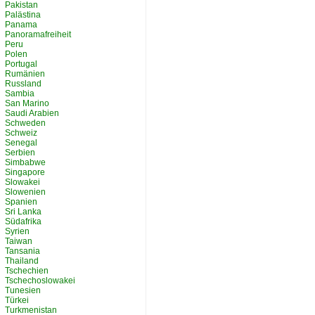
Pakistan
Palästina
Panama
Panoramafreiheit
Peru
Polen
Portugal
Rumänien
Russland
Sambia
San Marino
Saudi Arabien
Schweden
Schweiz
Senegal
Serbien
Simbabwe
Singapore
Slowakei
Slowenien
Spanien
Sri Lanka
Südafrika
Syrien
Taiwan
Tansania
Thailand
Tschechien
Tschechoslowakei
Tunesien
Türkei
Turkmenistan