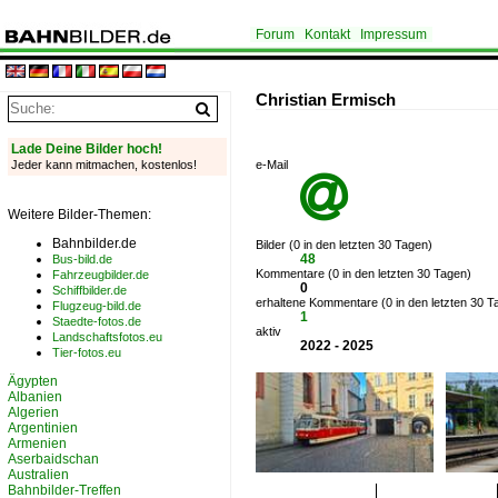
Forum
Kontakt
Impressum
Christian Ermisch
Lade Deine Bilder hoch!
Jeder kann mitmachen, kostenlos!
e-Mail

Weitere Bilder-Themen:
Bahnbilder.de
Bilder (0 in den letzten 30 Tagen)
48
Bus-bild.de
Kommentare (0 in den letzten 30 Tagen)
Fahrzeugbilder.de
0
Schiffbilder.de
erhaltene Kommentare (0 in den letzten 30 T
Flugzeug-bild.de
1
Staedte-fotos.de
aktiv
Landschaftsfotos.eu
2022 - 2025
Tier-fotos.eu
Ägypten
Albanien
Algerien
Argentinien
Armenien
Aserbaidschan
Australien
Bahnbilder-Treffen