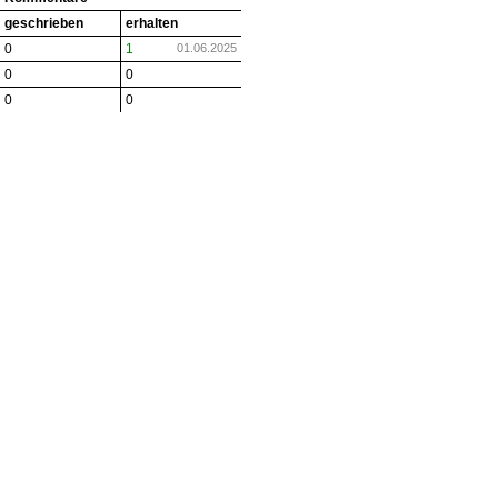
geschrieben
erhalten
0
1
01.06.2025
0
0
0
0