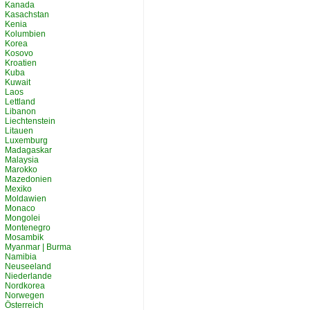
Kanada
Kasachstan
Kenia
Kolumbien
Korea
Kosovo
Kroatien
Kuba
Kuwait
Laos
Lettland
Libanon
Liechtenstein
Litauen
Luxemburg
Madagaskar
Malaysia
Marokko
Mazedonien
Mexiko
Moldawien
Monaco
Mongolei
Montenegro
Mosambik
Myanmar | Burma
Namibia
Neuseeland
Niederlande
Nordkorea
Norwegen
Österreich