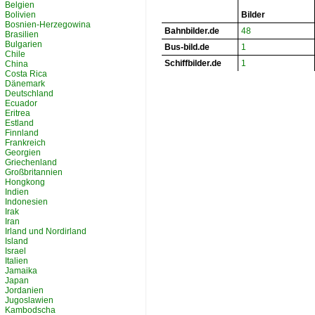
Belgien
Bolivien
Bilder
Bosnien-Herzegowina
Bahnbilder.de
48
Brasilien
Bulgarien
Bus-bild.de
1
Chile
Schiffbilder.de
1
China
Costa Rica
Dänemark
Deutschland
Ecuador
Eritrea
Estland
Finnland
Frankreich
Georgien
Griechenland
Großbritannien
Hongkong
Indien
Indonesien
Irak
Iran
Irland und Nordirland
Island
Israel
Italien
Jamaika
Japan
Jordanien
Jugoslawien
Kambodscha