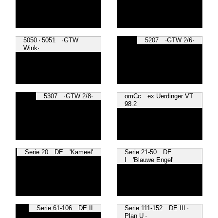
5050 · 5051 ·GTW
5207 ·GTW 2/6·
Wink·
5307 ·GTW 2/8·
omCc ex Uerdinger VT
98.2
Serie 20 DE 'Kameel'
Serie 21-50 DE
I 'Blauwe Engel'
Serie 61-106 DE II
Serie 111-152 DE III ·
Plan U ·