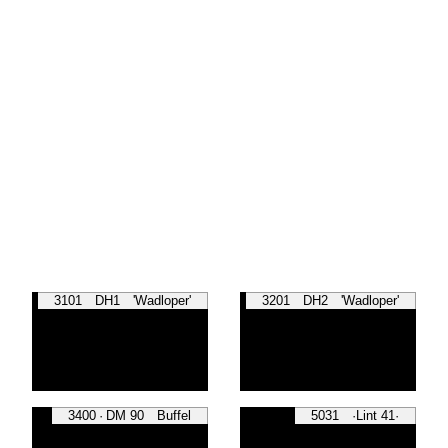
3101 DH1 'Wadloper'
3201 DH2 'Wadloper'
3400 · DM 90 Buffel
5031 ·Lint 41·