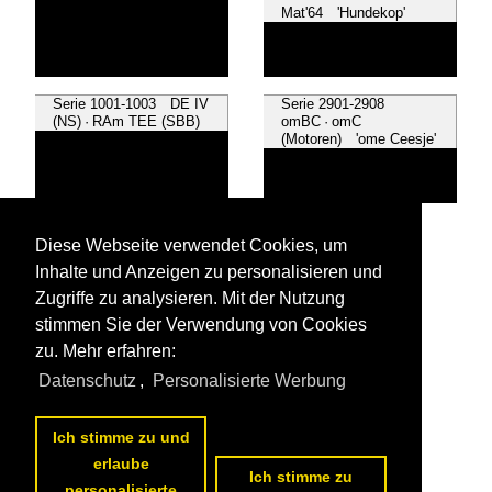
Mat'64 'Hundekop'
Serie 1001-1003 DE IV
Serie 2901-2908
(NS) · RAm TEE (SBB)
omBC · omC
(Motoren) 'ome Ceesje'
~ Sonstige
Diese Webseite verwendet Cookies, um
Inhalte und Anzeigen zu personalisieren und
Zugriffe zu analysieren. Mit der Nutzung
stimmen Sie der Verwendung von Cookies
zu. Mehr erfahren:
Alle Fotos aus
Dieseltriebzüge
Datenschutz
,
Personalisierte Werbung
Die ersten Fotos aus
Dieseltriebzüge
Ich stimme zu und
erlaube
Ich stimme zu
personalisierte