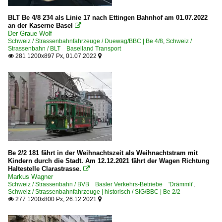
BLT Be 4/8 234 als Linie 17 nach Ettingen Bahnhof am 01.07.2022
an der Kaserne Basel

Der Graue Wolf
Schweiz / Strassenbahnfahrzeuge / Duewag/BBC | Be 4/8
,
Schweiz /
Strassenbahn / BLT Baselland Transport
281 1200x897 Px, 01.07.2022


Be 2/2 181 fährt in der Weihnachtszeit als Weihnachtstram mit
Kindern durch die Stadt. Am 12.12.2021 fährt der Wagen Richtung
Haltestelle Clarastrasse.

Markus Wagner
Schweiz / Strassenbahn / BVB Basler Verkehrs-Betriebe 'Drämmli'
,
Schweiz / Strassenbahnfahrzeuge | historisch / SIG/BBC | Be 2/2
277 1200x800 Px, 26.12.2021

