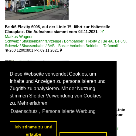
Be 4/6 Flexity 6008, auf der Linie 15, fährt zur Haltestelle
Claraplatz. Die Aufnahme stammt vom 02.11.2021.

Markus Wagner
Schweiz / Strassenbahnfahrzeuge / Bombardier | Flexity 2 | Be 4/6, Be 6/8
,
Schweiz / Strassenbahn / BVB Basler Verkehrs-Betriebe 'Drämmli'
260 1200x801 Px, 09.11.2021


Diese Webseite verwendet Cookies, um
Inhalte und Anzeigen zu personalisieren und
Zugriffe zu analysieren. Mit der Nutzung
stimmen Sie der Verwendung von Cookies
zu. Mehr erfahren:
Be 4/4 490 FC Basel zusammen mit dem B4S 1487, auf der Linie
Datenschutz
,
Personalisierte Werbung
21, fährt zur Haltestelle Messeplatz. Die Aufnahme stammt vom
22.05.2020.

Markus Wagner
Ich stimme zu und
Schweiz / Strassenbahn / BVB Basler Verkehrs-Betriebe 'Drämmli'
,
Schweiz / Strassenbahnfahrzeuge / Schindler | Cornichon | Be 4/4
erlaube