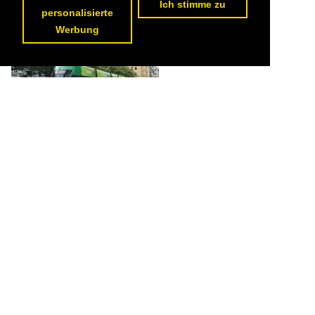
Ich stimme zu
257 1200x800 Px, 17.06.2020


personalisierte
Werbung
Be 6/8 Flexity 5032, auf der Linie 14, fährt bei der Haltestelle
Messeplatz ein. Die Aufnahme stammt vom 22.05.2020.

Markus Wagner
Schweiz / Strassenbahnfahrzeuge / Bombardier | Flexity 2 | Be 4/6, Be 6/8
,
Schweiz / Strassenbahn / BVB Basler Verkehrs-Betriebe 'Drämmli'
218 1200x800 Px, 03.06.2020

