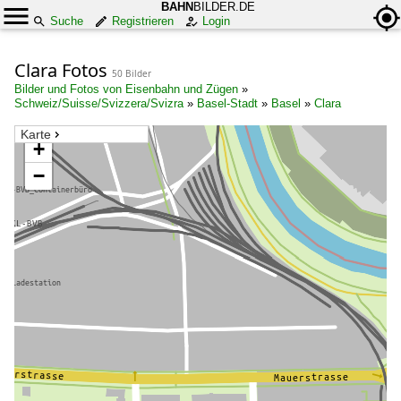
BAHN
BILDER.DE
Suche
Registrieren
Login
Clara Fotos
50 Bilder
Bilder und Fotos von Eisenbahn und Zügen
»
Schweiz/Suisse/Svizzera/Svizra
»
Basel-Stadt
»
Basel
»
Clara
Karte
+
−