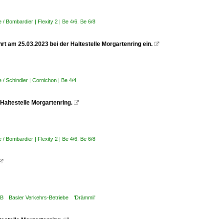
 Bombardier | Flexity 2 | Be 4/6, Be 6/8
rt am 25.03.2023 bei der Haltestelle Morgartenring ein.

/ Schindler | Cornichon | Be 4/4
 Haltestelle Morgartenring.

 Bombardier | Flexity 2 | Be 4/6, Be 6/8

VB Basler Verkehrs-Betriebe 'Drämmli'