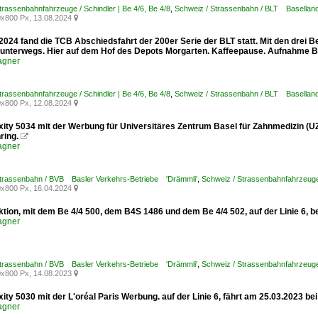
trassenbahnfahrzeuge / Schindler | Be 4/6, Be 4/8
,
Schweiz / Strassenbahn / BLT Baselland
x800 Px, 13.08.2024

2024 fand die TCB Abschiedsfahrt der 200er Serie der BLT statt. Mit den drei 
 unterwegs. Hier auf dem Hof des Depots Morgarten. Kaffeepause. Aufnahme B
agner
trassenbahnfahrzeuge / Schindler | Be 4/6, Be 4/8
,
Schweiz / Strassenbahn / BLT Baselland
x800 Px, 12.08.2024

xity 5034 mit der Werbung für Universitäres Zentrum Basel für Zahnmedizin (UZB
ring.

agner
Strassenbahn / BVB Basler Verkehrs-Betriebe 'Drämmli'
,
Schweiz / Strassenbahnfahrzeuge /
x800 Px, 16.04.2024

tion, mit dem Be 4/4 500, dem B4S 1486 und dem Be 4/4 502, auf der Linie 6, b
agner
Strassenbahn / BVB Basler Verkehrs-Betriebe 'Drämmli'
,
Schweiz / Strassenbahnfahrzeuge 
x800 Px, 14.08.2023

xity 5030 mit der L'oréal Paris Werbung. auf der Linie 6, fährt am 25.03.2023 bei
agner