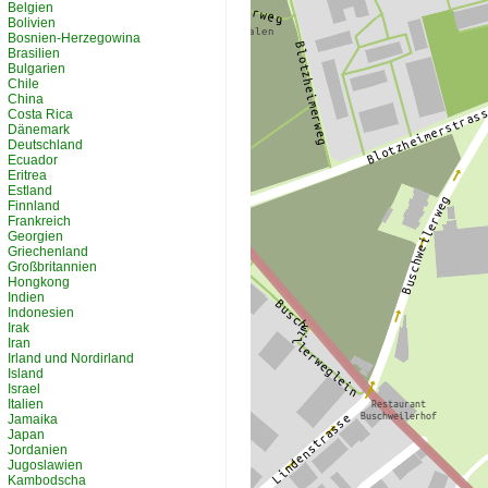
Belgien
Bolivien
Bosnien-Herzegowina
Brasilien
Bulgarien
Chile
China
Costa Rica
Dänemark
Deutschland
Ecuador
Eritrea
Estland
Finnland
Frankreich
Georgien
Griechenland
Großbritannien
Hongkong
Indien
Indonesien
Irak
Iran
Irland und Nordirland
Island
Israel
Italien
Jamaika
Japan
Jordanien
Jugoslawien
Kambodscha