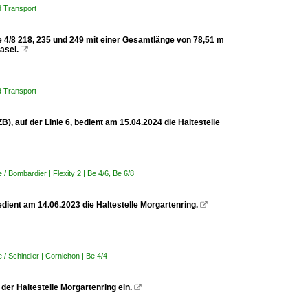
 Transport
Be 4/8 218, 235 und 249 mit einer Gesamtlänge von 78,51 m
asel.

 Transport
), auf der Linie 6, bedient am 15.04.2024 die Haltestelle
 Bombardier | Flexity 2 | Be 4/6, Be 6/8
edient am 14.06.2023 die Haltestelle Morgartenring.

/ Schindler | Cornichon | Be 4/4
 der Haltestelle Morgartenring ein.
