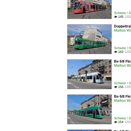
Schweiz / 
145
1200

Doppeltrak
Markus W
Schweiz / 
163
1200

Be 6/8 Fle
Markus W
Schweiz / 
156
1200

Be 6/8 Fle
Markus W
Schweiz / S
154
1200
