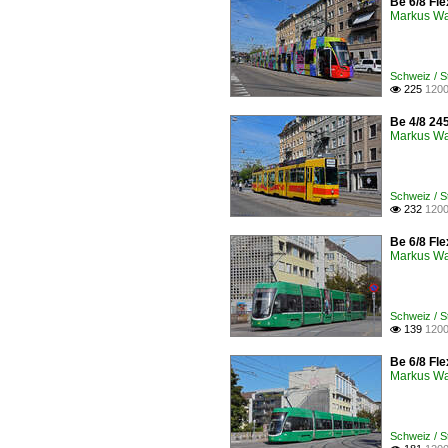
Be 6/8 Fle
Markus W
Schweiz / S
225
1200

Be 4/8 245
Markus W
Schweiz / S
232
1200

Be 6/8 Fle
Markus W
Schweiz / 
139
1200

Be 6/8 Fle
Markus W
Schweiz / S