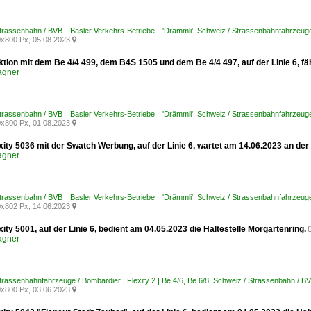
Strassenbahn / BVB Basler Verkehrs-Betriebe 'Drämmli'
,
Schweiz / Strassenbahnfahrzeuge /
x800 Px, 05.08.2023

tion mit dem Be 4/4 499, dem B4S 1505 und dem Be 4/4 497, auf der Linie 6, fäh
agner
Strassenbahn / BVB Basler Verkehrs-Betriebe 'Drämmli'
,
Schweiz / Strassenbahnfahrzeuge 
x800 Px, 01.08.2023

xity 5036 mit der Swatch Werbung, auf der Linie 6, wartet am 14.06.2023 an der
agner
Strassenbahn / BVB Basler Verkehrs-Betriebe 'Drämmli'
,
Schweiz / Strassenbahnfahrzeuge /
x802 Px, 14.06.2023

xity 5001, auf der Linie 6, bedient am 04.05.2023 die Haltestelle Morgartenring.
agner
trassenbahnfahrzeuge / Bombardier | Flexity 2 | Be 4/6, Be 6/8
,
Schweiz / Strassenbahn / B
x800 Px, 03.06.2023
