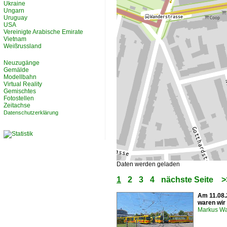
Ukraine
Ungarn
Uruguay
USA
Vereinigte Arabische Emirate
Vietnam
Weißrussland
Neuzugänge
Gemälde
Modellbahn
Virtual Reality
Gemischtes
Fotostellen
Zeitachse
Datenschutzerklärung
Daten werden geladen
1
2
3
4
nächste Seite
>
Am 11.08.
waren wir
Markus W