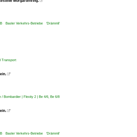
testelle Morgartenring.

VB Basler Verkehrs-Betriebe 'Drämmli'
 Transport
ein.

 Bombardier | Flexity 2 | Be 4/6, Be 6/8
ein.

VB Basler Verkehrs-Betriebe 'Drämmli'