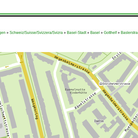
ügen
»
Schweiz/Suisse/Svizzera/Svizra
»
Basel-Stadt
»
Basel
»
Gotthelf
»
Baslerstr