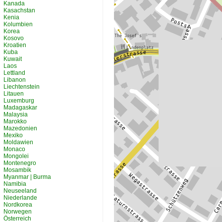
Kanada
Kasachstan
Kenia
Kolumbien
Korea
Kosovo
Kroatien
Kuba
Kuwait
Laos
Lettland
Libanon
Liechtenstein
Litauen
Luxemburg
Madagaskar
Malaysia
Marokko
Mazedonien
Mexiko
Moldawien
Monaco
Mongolei
Montenegro
Mosambik
Myanmar | Burma
Namibia
Neuseeland
Niederlande
Nordkorea
Norwegen
Österreich