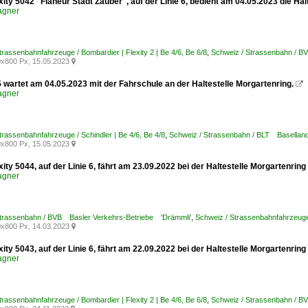
xity 5042 "Flaneur Stadt Zauber", auf der Linie 6, bedient am 04.05.2023 die Hal
agner
trassenbahnfahrzeuge / Bombardier | Flexity 2 | Be 4/6, Be 6/8
,
Schweiz / Strassenbahn / B
x800 Px, 15.05.2023

 wartet am 04.05.2023 mit der Fahrschule an der Haltestelle Morgartenring.

agner
trassenbahnfahrzeuge / Schindler | Be 4/6, Be 4/8
,
Schweiz / Strassenbahn / BLT Baselland
x800 Px, 15.05.2023

xity 5044, auf der Linie 6, fährt am 23.09.2022 bei der Haltestelle Morgartenring 
agner
Strassenbahn / BVB Basler Verkehrs-Betriebe 'Drämmli'
,
Schweiz / Strassenbahnfahrzeuge /
x800 Px, 14.03.2023

xity 5043, auf der Linie 6, fährt am 22.09.2022 bei der Haltestelle Morgartenring 
agner
trassenbahnfahrzeuge / Bombardier | Flexity 2 | Be 4/6, Be 6/8
,
Schweiz / Strassenbahn / B