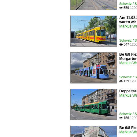
Schweiz / S
559
1200

Am 11.08.
waren wir
Markus W
Schweiz / S
547
1200

Be 6/8 Fle
Morgarten
Markus W
Schweiz / 
139
1200

Doppeltrak
Markus W
Schweiz / 
156
1200

Be 6/8 Fle
Markus W