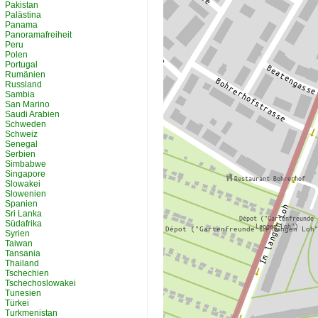
Pakistan
Palästina
Panama
Panoramafreiheit
Peru
Polen
Portugal
Rumänien
Russland
Sambia
San Marino
Saudi Arabien
Schweden
Schweiz
Senegal
Serbien
Simbabwe
Singapore
Slowakei
Slowenien
Spanien
Sri Lanka
Südafrika
Syrien
Taiwan
Tansania
Thailand
Tschechien
Tschechoslowakei
Tunesien
Türkei
Turkmenistan