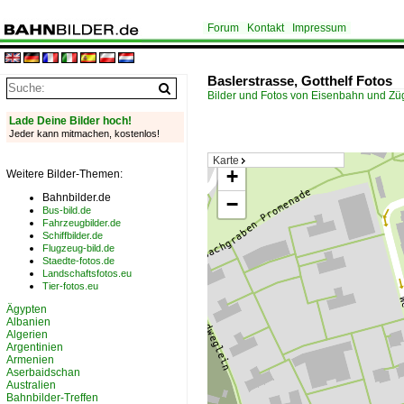
Forum
Kontakt
Impressum
Baslerstrasse, Gotthelf Fotos
Bilder und Fotos von Eisenbahn und Z
Lade Deine Bilder hoch!
Jeder kann mitmachen, kostenlos!
Karte
+
Weitere Bilder-Themen:
Bahnbilder.de
−
Bus-bild.de
Fahrzeugbilder.de
Schiffbilder.de
Flugzeug-bild.de
Staedte-fotos.de
Landschaftsfotos.eu
Tier-fotos.eu
Ägypten
Albanien
Algerien
Argentinien
Armenien
Aserbaidschan
Australien
Bahnbilder-Treffen