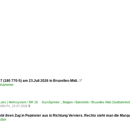
 (180 770-5) am 23.Juli 2026 in Bruxelles-Midi.

enhammer
-Loks | Mehrsystem / BR 18 ·EuroSprinter·
,
Belgien / Bahnhöfe / Bruxelles Midi (Südbahnhof
684 Px, 23.07.2026

ebt ihren Zug in Pepinster aus in Richtung Verviers. Rechts sieht man die Mar
dler