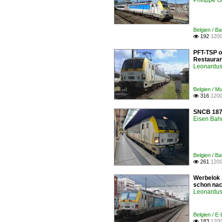
Philippe G
Belgien / Ba
192
1200

PFT-TSP o
Restauran
Leonardus 
Belgien / 
316
1200

SNCB 1873
Eisen Bah
Belgien / Ba
261
1200

Werbelok 
schon nac
Leonardus 
Belgien / E
183
1200
