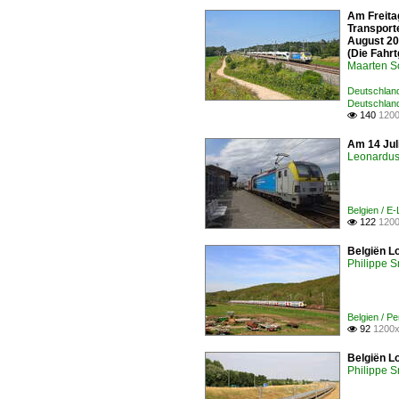
Am Freita
Transport
August 20
(Die Fahrt
Maarten 
Deutschland
Deutschlan
140
1200

Am 14 Jul
Leonardus 
Belgien / E
122
1200

Belgiën L
Philippe 
Belgien / 
92
1200x

Belgiën L
Philippe 