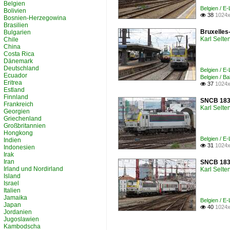
Belgien
Belgien / E
Bolivien
38
1024x

Bosnien-Herzegowina
Brasilien
Bruxelles-
Bulgarien
Karl Selt
Chile
China
Costa Rica
Dänemark
Deutschland
Belgien / E
Ecuador
Belgien / B
Eritrea
37
1024x

Estland
Finnland
SNCB 1837
Frankreich
Karl Selt
Georgien
Griechenland
Großbritannien
Hongkong
Belgien / E
Indien
31
1024x

Indonesien
Irak
Iran
SNCB 1833
Irland und Nordirland
Karl Selt
Island
Israel
Italien
Jamaika
Belgien / E
Japan
40
1024x

Jordanien
Jugoslawien
Kambodscha