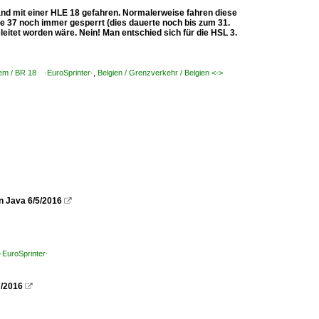
and mit einer HLE 18 gefahren. Normalerweise fahren diese
e 37 noch immer gesperrt (dies dauerte noch bis zum 31.
eitet worden wäre. Nein! Man entschied sich für die HSL 3.
tem / BR 18 ·EuroSprinter·
,
Belgien / Grenzverkehr / Belgien <->
n Java 6/5/2016

·EuroSprinter·
7/2016
