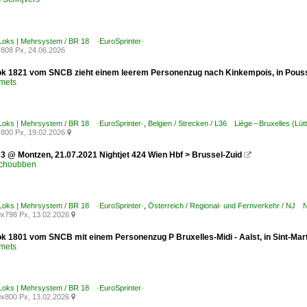
-Loks | Mehrsystem / BR 18 ·EuroSprinter·
808 Px, 24.06.2026
ok 1821 vom SNCB zieht einem leerem Personenzug nach Kinkempois, in Pouss
Smets
-Loks | Mehrsystem / BR 18 ·EuroSprinter·
,
Belgien / Strecken / L36 Liège – Bruxelles (Lüt
800 Px, 19.02.2026

 @ Montzen, 21.07.2021 Nightjet 424 Wien Hbf > Brussel-Zuid

Schoubben
-Loks | Mehrsystem / BR 18 ·EuroSprinter·
,
Österreich / Regional- und Fernverkehr / NJ 
x798 Px, 13.02.2026

ok 1801 vom SNCB mit einem Personenzug P Bruxelles-Midi - Aalst, in Sint-Ma
Smets
-Loks | Mehrsystem / BR 18 ·EuroSprinter·
x800 Px, 13.02.2026
