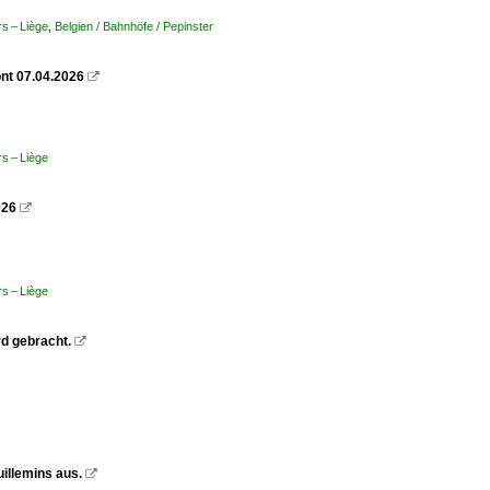
s – Liège
,
Belgien / Bahnhöfe / Pepinster
ont 07.04.2026

s – Liège
026

s – Liège
d gebracht.

illemins aus.
