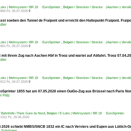
-Loks | Mehrsystem / BR 18 ·EuroSprinter·
,
Belgien / Strecken / Strecke (Aachen–) Vervièr
800 Px, 05.07.2026

sst soeben den Tunnel de Fraipont und erreicht den Haltepunkt Fraipont. Fraip
dler
-Loks | Mehrsystem / BR 18 ·EuroSprinter·
,
Belgien / Strecken / Strecke (Aachen–) Vervièr
801 Px, 05.07.2026

 mit ihrem Zug nach Aachen Hbf in Trooz und wartet auf Abfahrt. Trooz 07.04.2
dler
-Loks | Mehrsystem / BR 18 ·EuroSprinter·
,
Belgien / Strecken / Strecke (Aachen–) Vervièr
812 Px, 04.07.2026

Sprinter 1855 hat am 07.05.2026 einen OuiGo-Zug aus Brüssel nach Paris Nor
r Pätz
/ Bahnhöfe / Paris Gare du Nord
,
Belgien / E-Loks | Mehrsystem / BR 18 ·EuroSprinter·
1011 Px, 26.06.2026
 2026 schiebt NMBS/SNCB 1832 ein IC nach Verviers und Eupen aus Lüttich-Gu
Schrijvers