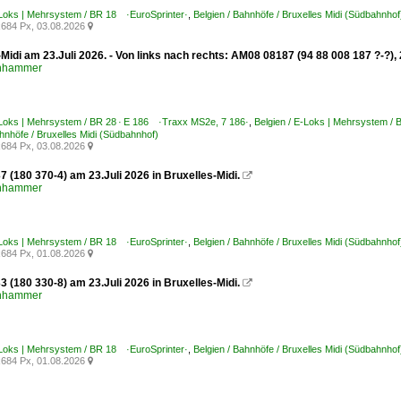
-Loks | Mehrsystem / BR 18 ·EuroSprinter·
,
Belgien / Bahnhöfe / Bruxelles Midi (Südbahnhof
684 Px, 03.08.2026

Midi am 23.Juli 2026. - Von links nach rechts: AM08 08187 (94 88 008 187 ?-?),
enhammer
-Loks | Mehrsystem / BR 28 · E 186 ·Traxx MS2e, 7 186·
,
Belgien / E-Loks | Mehrsystem /
ahnhöfe / Bruxelles Midi (Südbahnhof)
684 Px, 03.08.2026

 (180 370-4) am 23.Juli 2026 in Bruxelles-Midi.

enhammer
-Loks | Mehrsystem / BR 18 ·EuroSprinter·
,
Belgien / Bahnhöfe / Bruxelles Midi (Südbahnhof
684 Px, 01.08.2026

 (180 330-8) am 23.Juli 2026 in Bruxelles-Midi.

enhammer
-Loks | Mehrsystem / BR 18 ·EuroSprinter·
,
Belgien / Bahnhöfe / Bruxelles Midi (Südbahnhof
684 Px, 01.08.2026
