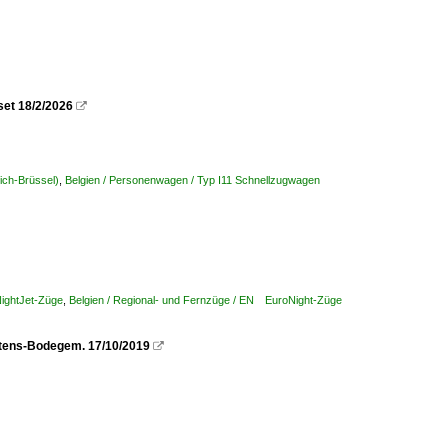
et 18/2/2026

tich-Brüssel)
,
Belgien / Personenwagen / Typ I11 Schnellzugwagen
NightJet-Züge
,
Belgien / Regional- und Fernzüge / EN EuroNight-Züge
rtens-Bodegem. 17/10/2019
