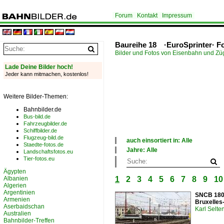
Forum
Kontakt
Impressum
Baureihe 18 ·EuroSprinter· F
Bilder und Fotos von Eisenbahn und Z
Lade Deine Bilder hoch!
Jeder kann mitmachen, kostenlos!
Weitere Bilder-Themen:
Bahnbilder.de
Bus-bild.de
Fahrzeugbilder.de
Schiffbilder.de
Flugzeug-bild.de
auch einsortiert in: Alle
Staedte-fotos.de
×
Jahre: Alle
Landschaftsfotos.eu
Alle Kategorien
×
Tier-fotos.eu
Belgien
Alle Jahre
Ägypten
Deutschland
2000
Albanien
1
2
3
4
5
6
7
8
9
10
Frankreich
2010
Algerien
Österreich
2020
Argentinien
SNCB 180 
Armenien
Bruxelles-
Aserbaidschan
Karl Selt
Australien
Bahnbilder-Treffen