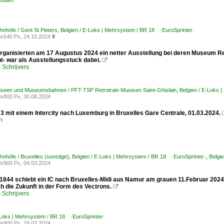
odart
hnhöfe / Gent St Pieters
,
Belgien / E-Loks | Mehrsystem / BR 18 ·EuroSprinter·
x540 Px, 24.10.2024

rganisierten am 17 Augustus 2024 ein netter Ausstellung bei deren Museum Ret
t- war als Ausstellungsstuck dabei.

Schrijvers
Museen und Museumsbahnen / PFT-TSP Retrotrain Museum Saint-Ghislain
,
Belgien / E-Loks 
x800 Px, 30.08.2024
 mit einem Intercity nach Luxemburg in Bruxelles Gare Centrale, 01.03.2024.
n
hnhöfe / Bruxelles (sonstige)
,
Belgien / E-Loks | Mehrsystem / BR 18 ·EuroSprinter·
,
Belgi
x900 Px, 04.03.2024
1844 schiebt ein IC nach Bruxelles-Midi aus Namur am grauen 11.Februar 2024. 
h die Zukunft in der Form des Vectrons.

Schrijvers
-Loks | Mehrsystem / BR 18 ·EuroSprinter·
x800 Px, 18.02.2024