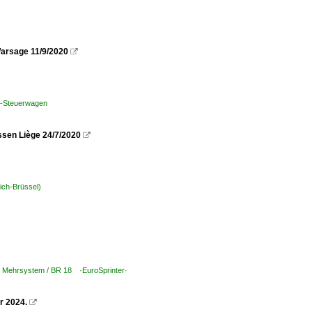
arsage 11/9/2020

k-Steuerwagen
ssen Liège 24/7/2020

tich-Brüssel)
 | Mehrsystem / BR 18 ·EuroSprinter·
r 2024.
