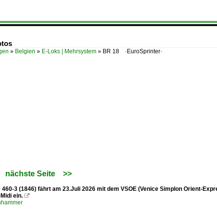
otos
ügen
»
Belgien
»
E-Loks | Mehrsystem
»
BR 18 ·EuroSprinter·
nächste Seite
>>
460-3 (1846) fährt am 23.Juli 2026 mit dem VSOE (Venice Simplon Orient-Expr
Midi ein.

enhammer