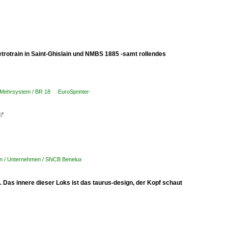
rotrain in Saint-Ghislain und NMBS 1885 -samt rollendes
| Mehrsystem / BR 18 ·EuroSprinter·

en / Unternehmen / SNCB Benelux
Das innere dieser Loks ist das taurus-design, der Kopf schaut