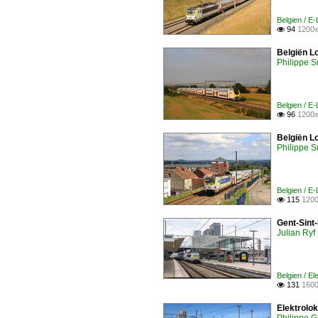
Belgien / E
94
1200x

Belgiën L
Philippe 
Belgien / E
96
1200x

Belgiën L
Philippe 
Belgien / E
115
1200

Gent-Sint-
Julian Ryf
Belgien / E
131
1600

Elektrolo