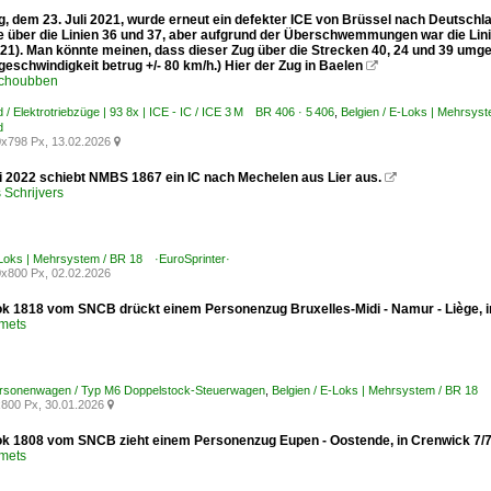
g, dem 23. Juli 2021, wurde erneut ein defekter ICE von Brüssel nach Deutschl
e über die Linien 36 und 37, aber aufgrund der Überschwemmungen war die Lini
21). Man könnte meinen, dass dieser Zug über die Strecken 40, 24 und 39 umgel
geschwindigkeit betrug +/- 80 km/h.) Hier der Zug in Baelen

Schoubben
 / Elektrotriebzüge | 93 8x | ICE - IC / ICE 3 M BR 406 · 5 406
,
Belgien / E-Loks | Mehrsys
d
x798 Px, 13.02.2026

i 2022 schiebt NMBS 1867 ein IC nach Mechelen aus Lier aus.

Schrijvers
-Loks | Mehrsystem / BR 18 ·EuroSprinter·
x800 Px, 02.02.2026
ok 1818 vom SNCB drückt einem Personenzug Bruxelles-Midi - Namur - Liège, i
Smets
Personenwagen / Typ M6 Doppelstock-Steuerwagen
,
Belgien / E-Loks | Mehrsystem / BR 18 
800 Px, 30.01.2026

ok 1808 vom SNCB zieht einem Personenzug Eupen - Oostende, in Crenwick 7/
Smets