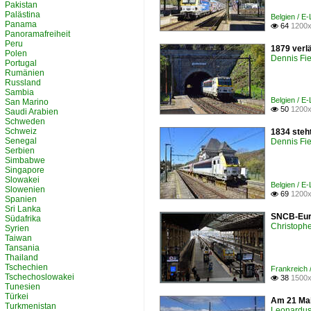
Pakistan
Palästina
Belgien / E
Panama
64
1200x

Panoramafreiheit
Peru
1879 verlä
Polen
Dennis Fie
Portugal
Rumänien
Russland
Sambia
Belgien / E
San Marino
50
1200x

Saudi Arabien
Schweden
Schweiz
1834 steht
Senegal
Dennis Fie
Serbien
Simbabwe
Singapore
Slowakei
Belgien / E
Slowenien
69
1200x

Spanien
Sri Lanka
SNCB-Euro
Südafrika
Christophe
Syrien
Taiwan
Tansania
Thailand
Tschechien
Frankreich 
Tschechoslowakei
38
1500x

Tunesien
Türkei
Am 21 Mai
Turkmenistan
Leonardus 