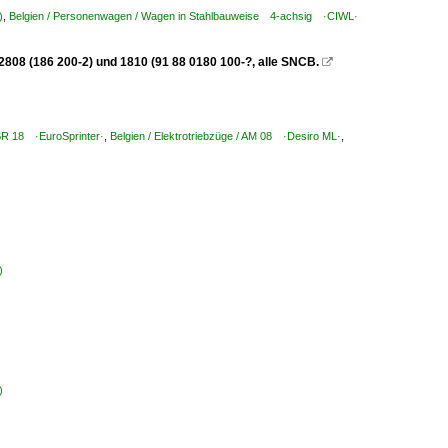
)
,
Belgien / Personenwagen / Wagen in Stahlbauweise 4-achsig ·CIWL·
 2808 (186 200-2) und 1810 (91 88 0180 100-?, alle SNCB.

 BR 18 ·EuroSprinter·
,
Belgien / Elektrotriebzüge / AM 08 ·Desiro ML·
,
)
)