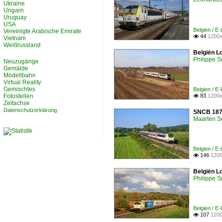
Ukraine
Ungarn
Uruguay
USA
Belgien / E
Vereinigte Arabische Emirate
44
1200x

Vietnam
Weißrussland
Belgiën L
Philippe 
Neuzugänge
Gemälde
Modellbahn
Virtual Reality
Gemischtes
Belgien / E
Fotostellen
83
1200x

Zeitachse
Datenschutzerklärung
SNCB 1873
Maarten 
Belgien / E
146
1200

Belgiën L
Philippe 
Belgien / E
107
1200
