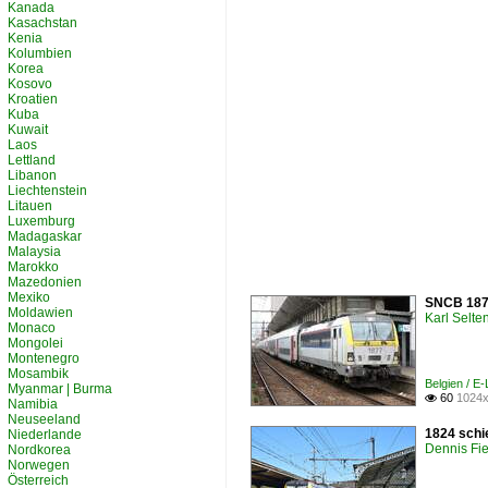
Kanada
Kasachstan
Kenia
Kolumbien
Korea
Kosovo
Kroatien
Kuba
Kuwait
Laos
Lettland
Libanon
Liechtenstein
Litauen
Luxemburg
Madagaskar
Malaysia
Marokko
Mazedonien
Mexiko
SNCB 1877
Moldawien
Karl Selt
Monaco
Mongolei
Montenegro
Mosambik
Belgien / E
Myanmar | Burma
60
1024x

Namibia
Neuseeland
1824 schi
Niederlande
Dennis Fie
Nordkorea
Norwegen
Österreich