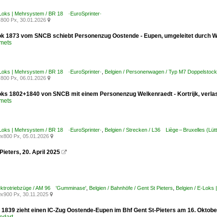
-Loks | Mehrsystem / BR 18 ·EuroSprinter·
800 Px, 30.01.2026

ok 1873 vom SNCB schiebt Personenzug Oostende - Eupen, umgeleitet durch W
Smets
-Loks | Mehrsystem / BR 18 ·EuroSprinter·
,
Belgien / Personenwagen / Typ M7 Doppelstoc
800 Px, 06.01.2026

oks 1802+1840 von SNCB mit einem Personenzug Welkenraedt - Kortrijk, verla
Smets
-Loks | Mehrsystem / BR 18 ·EuroSprinter·
,
Belgien / Strecken / L36 Liège – Bruxelles (Lüt
x800 Px, 05.01.2026

Pieters, 20. April 2025

lektrotriebzüge / AM 96 'Gumminase'
,
Belgien / Bahnhöfe / Gent St Pieters
,
Belgien / E-Loks
x900 Px, 30.11.2025

k 1839 zieht einen IC-Zug Oostende-Eupen im Bhf Gent St-Pieters am 16. Oktobe