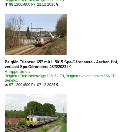
Belgien / Elektrotriebzüge / AM 62-79
98 1200x800 Px, 22.12.2025


Belgiën Triebzug 657 mit L 5015 Spa-Géronstère - Aachen Hbf,
verlasst Spa-Géronstère 28/3/2023

Philippe Smets
Belgien / Elektrotriebzüge / AM 62-79
,
Belgien / Unternehmen / SNCB
Benelux
97 1200x800 Px, 07.12.2025

