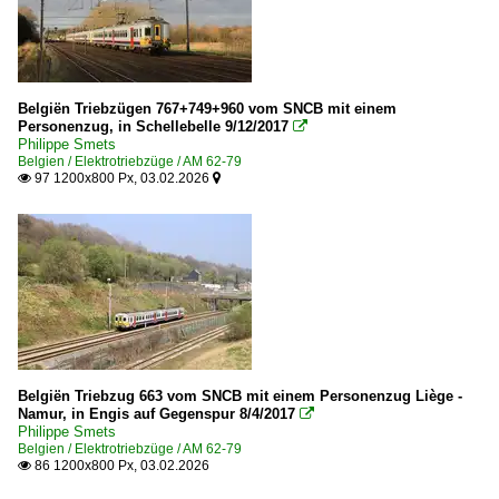
2020
L24 Tongern – Montzen – Visé (–Aachen West) ·Montzen
2020
L44 Pepinster – Spa
2021
Strecke (Aachen–) Vervièrs – Liège
Belgiën Triebzügen 767+749+960 vom SNCB mit einem
2022
Personenzug, in Schellebelle 9/12/2017
Strecke Liège – Vielsalm – Gouvy

Philippe Smets
2023
Belgien / Elektrotriebzüge / AM 62-79
Unternehmen
97 1200x800 Px, 03.02.2026


2026
SNCB Benelux
Deutschland
Bahnhöfe (A - E)
Aachen
Belgiën Triebzug 663 vom SNCB mit einem Personenzug Liège -
Dieseltriebzüge | 95 80
Namur, in Engis auf Gegenspur 8/4/2017

Philippe Smets
0 643 BR 643 ·Talent·
Belgien / Elektrotriebzüge / AM 62-79
86 1200x800 Px, 03.02.2026

Elektrotriebzüge | 93 8x | ICE - IC