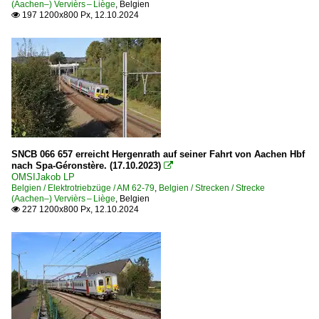
(Aachen–) Vervièrs – Liège
,
Belgien
197 1200x800 Px, 12.10.2024

SNCB 066 657 erreicht Hergenrath auf seiner Fahrt von Aachen Hbf
nach Spa-Géronstère. (17.10.2023)

OMSIJakob LP
Belgien / Elektrotriebzüge / AM 62-79
,
Belgien / Strecken / Strecke
(Aachen–) Vervièrs – Liège
,
Belgien
227 1200x800 Px, 12.10.2024
