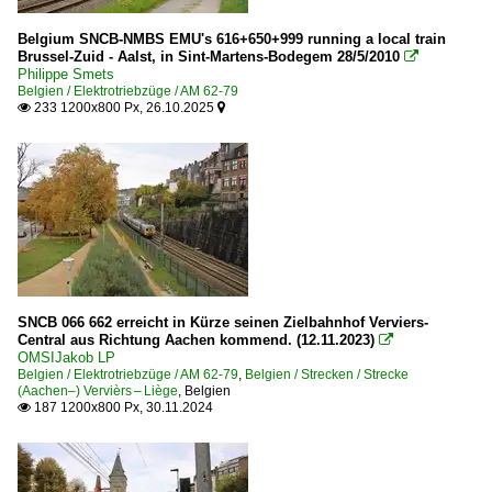
Belgium SNCB-NMBS EMU's 616+650+999 running a local train
Brussel-Zuid - Aalst, in Sint-Martens-Bodegem 28/5/2010

Philippe Smets
Belgien / Elektrotriebzüge / AM 62-79
233 1200x800 Px, 26.10.2025


SNCB 066 662 erreicht in Kürze seinen Zielbahnhof Verviers-
Central aus Richtung Aachen kommend. (12.11.2023)

OMSIJakob LP
Belgien / Elektrotriebzüge / AM 62-79
,
Belgien / Strecken / Strecke
(Aachen–) Vervièrs – Liège
,
Belgien
187 1200x800 Px, 30.11.2024
