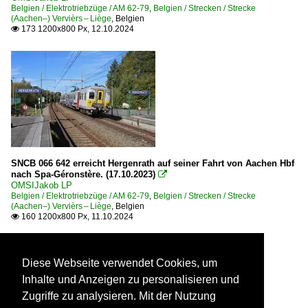
Belgien / Elektrotriebzüge / AM 62-79
,
Belgien / Strecken / Strecke
(Aachen–) Vervièrs – Liège
,
Belgien
173 1200x800 Px, 12.10.2024

SNCB 066 642 erreicht Hergenrath auf seiner Fahrt von Aachen Hbf
nach Spa-Géronstère. (17.10.2023)

OMSIJakob LP
Belgien / Elektrotriebzüge / AM 62-79
,
Belgien / Strecken / Strecke
(Aachen–) Vervièrs – Liège
,
Belgien
160 1200x800 Px, 11.10.2024

Diese Webseite verwendet Cookies, um
Inhalte und Anzeigen zu personalisieren und
Zugriffe zu analysieren. Mit der Nutzung