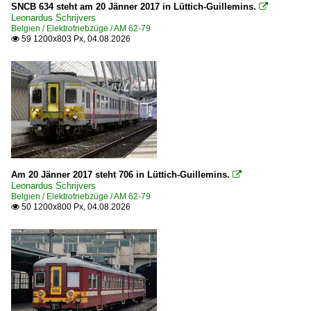
Leuven
SNCB 634 steht am 20 Jänner 2017 in Lüttich-Guillemins.

1980
Leonardus Schrijvers
Liège Guillemins
Belgien / Elektrotriebzüge / AM 62-79
1980
59 1200x803 Px, 04.08.2026

Liers
Lissewege
1990
Lüttich (alle Bahnhöfe)
1991
Mechelen
1993
Mouskroen/Mouscron
1994
Oostende
1997
Pepinster
1998
Am 20 Jänner 2017 steht 706 in Lüttich-Guillemins.

Spa
Leonardus Schrijvers
Belgien / Elektrotriebzüge / AM 62-79
2000
Verviers (alle Bahnhöfe)
50 1200x800 Px, 04.08.2026

Welkenraedt
2000
~ Sonstige
2001
2002
Bahntechnische Anlagen und Kunstbauten
2004
Brücken und Tunnel
2006