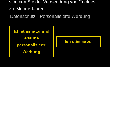
stimmen Sie der Verwendung von Cookies
zu. Mehr erfahren:
Datenschutz
,
Personalisierte Werbung
Ich stimme zu und
erlaube
Ich stimme zu
personalisierte
Werbung
1
2
3
4
5
6
7
8
9
10
nächste Seite
>>