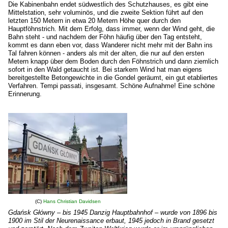
Die Kabinenbahn endet südwestlich des Schutzhauses, es gibt eine
Mittelstation, sehr voluminös, und die zweite Sektion führt auf den
letzten 150 Metern in etwa 20 Metern Höhe quer durch den
Hauptföhnstrich. Mit dem Erfolg, dass immer, wenn der Wind geht, die
Bahn steht - und nachdem der Föhn häufig über den Tag entsteht,
kommt es dann eben vor, dass Wanderer nicht mehr mit der Bahn ins
Tal fahren können - anders als mit der alten, die nur auf den ersten
Metern knapp über dem Boden durch den Föhnstrich und dann ziemlich
sofort in den Wald getaucht ist. Bei starkem Wind hat man eigens
bereitgestellte Betongewichte in die Gondel geräumt, ein gut etabliertes
Verfahren. Tempi passati, insgesamt. Schöne Aufnahme! Eine schöne
Erinnerung.
(C)
Hans Christian Davidsen
Gdańsk Główny – bis 1945 Danzig Hauptbahnhof – wurde von 1896 bis
1900 im Stil der Neurenaissance erbaut, 1945 jedoch in Brand gesetzt