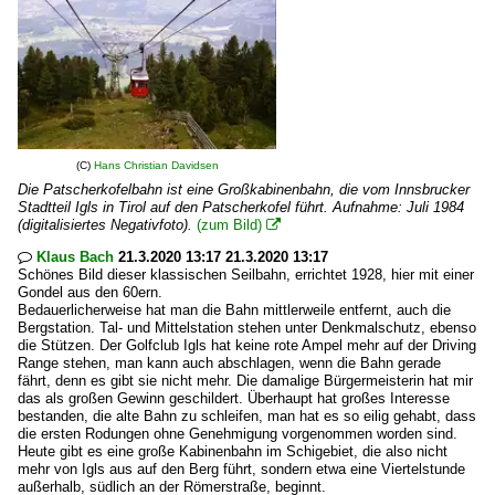
(C)
Hans Christian Davidsen
Die Patscherkofelbahn ist eine Großkabinenbahn, die vom Innsbrucker
Stadtteil Igls in Tirol auf den Patscherkofel führt. Aufnahme: Juli 1984
(digitalisiertes Negativfoto).
(zum Bild)

Klaus Bach
21.3.2020 13:17 21.3.2020 13:17

Schönes Bild dieser klassischen Seilbahn, errichtet 1928, hier mit einer
Gondel aus den 60ern.
Bedauerlicherweise hat man die Bahn mittlerweile entfernt, auch die
Bergstation. Tal- und Mittelstation stehen unter Denkmalschutz, ebenso
die Stützen. Der Golfclub Igls hat keine rote Ampel mehr auf der Driving
Range stehen, man kann auch abschlagen, wenn die Bahn gerade
fährt, denn es gibt sie nicht mehr. Die damalige Bürgermeisterin hat mir
das als großen Gewinn geschildert. Überhaupt hat großes Interesse
bestanden, die alte Bahn zu schleifen, man hat es so eilig gehabt, dass
die ersten Rodungen ohne Genehmigung vorgenommen worden sind.
Heute gibt es eine große Kabinenbahn im Schigebiet, die also nicht
mehr von Igls aus auf den Berg führt, sondern etwa eine Viertelstunde
außerhalb, südlich an der Römerstraße, beginnt.