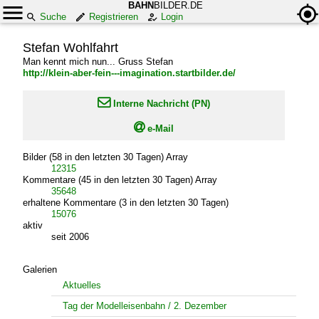
BAHN
BILDER.DE
Suche
Registrieren
Login
Stefan Wohlfahrt
Man kennt mich nun... Gruss Stefan
http://klein-aber-fein---imagination.startbilder.de/

Interne Nachricht (PN)

e-Mail
Bilder (58 in den letzten 30 Tagen) Array
12315
Kommentare (45 in den letzten 30 Tagen) Array
35648
erhaltene Kommentare (3 in den letzten 30 Tagen)
15076
aktiv
seit 2006
Galerien
Aktuelles
Tag der Modelleisenbahn / 2. Dezember