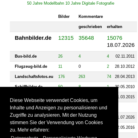
50 Jahre Modellbahn 10 Jahre Digitale Fotografie
Bilder
Kommentare
geschrieben
erhalten
Bahnbilder.de
12315
35648
15076
18.07.2026
Bus-bild.de
26
4
4
02.11.2011
Flugzeug-bild.de
11
0
2
28.10.2012
Landschaftsfotos.eu
176
263
74
28.04.2013
Schiffbilder.de
50
8
1
30.05.2010
Staedte-fotos.de
159
84
31
21.03.2015
Diese Webseite verwendet Cookies, um
Fahrzeugbilder.de
1
0
0
Inhalte und Anzeigen zu personalisieren und
Zugriffe zu analysieren. Mit der Nutzung
Rail-pictures.com
18284
213
220
11.07.2026
stimmen Sie der Verwendung von Cookies
Tier-fotos.eu
1
10
2
02.05.2016
zu. Mehr erfahren:
Videos