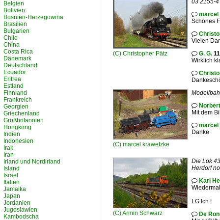
03 2155-4 
Belgien
Bolivien
marcel

Bosnien-Herzegowina
Schönes F
Brasilien
Bulgarien
Christo

Chile
Vielen Dan
China
Costa Rica
(C)
Christopher Pätz
G. G.
11

Dänemark
Wirklich k
Deutschland
Ecuador
Christo

Eritrea
Dankesch
Estland
Finnland
Modellbah
Frankreich
Norbert

Georgien
Mit dem Bi
Griechenland
Großbritannien
marcel

Hongkong
Danke
Indien
Indonesien
(C)
marcel krawetzke
Irak
Iran
Die Lok 4
Irland und Nordirland
Herdorf no
Island
Israel
Karl He

Italien
Wiedermal 
Jamaika
Japan
LG Ich !
Jordanien
Jugoslawien
(C)
Armin Schwarz
De Ron

Kambodscha