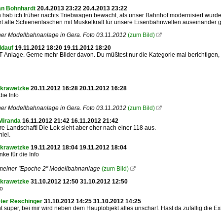
an Bohnhardt
20.4.2013 23:22 20.4.2013 23:22
n hab ich früher nachts Triebwagen bewacht, als unser Bahnhof modernisiert wurde
rt alte Schienenlaschen mit Muskelkraft für unsere Eisenbahnwelten auseinander gesc
ner Modellbahnanlage in Gera. Foto 03.11.2012
(zum Bild)

ldauf
19.11.2012 18:20 19.11.2012 18:20
T-Anlage. Gerne mehr Bilder davon. Du müßtest nur die Kategorie mal berichtigen,
 krawetzke
20.11.2012 16:28 20.11.2012 16:28
die Info
ner Modellbahnanlage in Gera. Foto 03.11.2012
(zum Bild)

Miranda
16.11.2012 21:42 16.11.2012 21:42
 Landschaft! Die Lok sieht aber eher nach einer 118 aus.
iel.
 krawetzke
19.11.2012 18:04 19.11.2012 18:04
ke für die Info
meiner "Epoche 2" Modellbahnanlage
(zum Bild)

 krawetzke
31.10.2012 12:50 31.10.2012 12:50
to
ter Reschinger
31.10.2012 14:25 31.10.2012 14:25
ht super, bei mir wird neben dem Hauptobjekt alles unscharf. Hast da zufällig die Ex