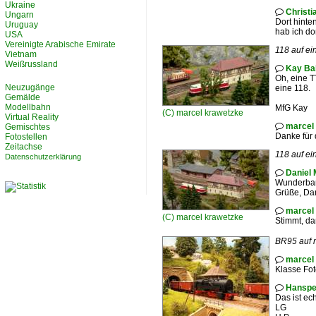
Ukraine
Christi

Ungarn
Dort hinte
Uruguay
hab ich do
USA
Vereinigte Arabische Emirate
118 auf ei
Vietnam
Weißrussland
Kay Ba

Oh, eine T
Neuzugänge
eine 118.
Gemälde
Modellbahn
MfG Kay
(C)
marcel krawetzke
Virtual Reality
marcel
Gemischtes

Danke für 
Fotostellen
Zeitachse
118 auf ei
Datenschutzerklärung
Daniel 

Wunderbare
Grüße, Dan
marcel

(C)
marcel krawetzke
Stimmt, dan
BR95 auf 
marcel

Klasse Fo
Hanspe

Das ist ec
LG