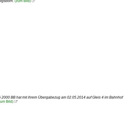
nigsborn.
(zum Bild)

 2000 BB hat mit ihrem Übergabezug am 02.05.2014 auf Gleis 4 im Bahnhof
zum Bild)
