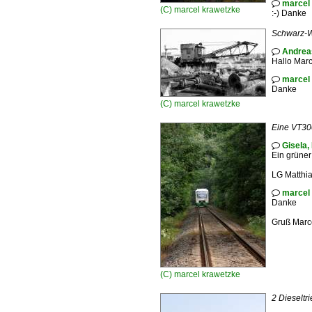
marcel

(C)
marcel krawetzke
:-) Danke
Schwarz-We
Andrea

Hallo Marc
marcel

Danke
(C)
marcel krawetzke
Eine VT300
Gisela,

Ein grüne
LG Matthi
marcel

Danke
Gruß Marc
(C)
marcel krawetzke
2 Dieseltr