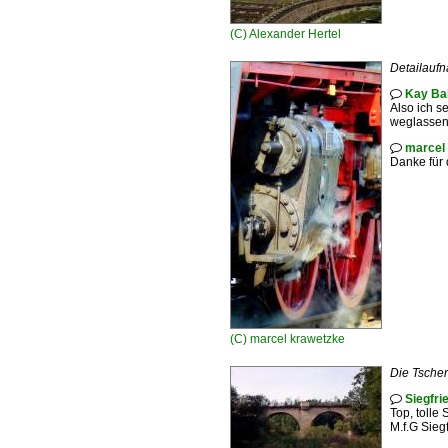
(C)
Alexander Hertel
Detailaufn
Kay Ba

Also ich s
weglassen.
marcel

Danke für
(C)
marcel krawetzke
Die Tscher
Siegfri

Top, tolle
M.f.G Sieg