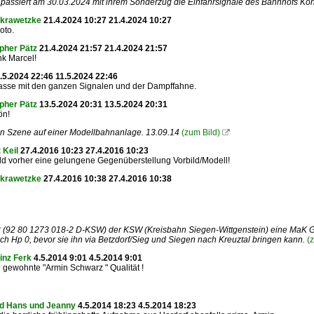
passiert am 30.03.2024 mit ihrem Sonderzug die Einfahrsignale des Bahnhofs Kö
 krawetzke
21.4.2024 10:27 21.4.2024 10:27
oto.
pher Pätz
21.4.2024 21:57 21.4.2024 21:57
k Marcel!
.5.2024 22:46 11.5.2024 22:46
lasse mit den ganzen Signalen und der Dampffahne.
pher Pätz
13.5.2024 20:31 13.5.2024 20:31
ön!
n Szene auf einer Modellbahnanlage. 13.09.14
(zum Bild)

 Keil
27.4.2016 10:23 27.4.2016 10:23
ld vorher eine gelungene Gegenüberstellung Vorbild/Modell!
 krawetzke
27.4.2016 10:38 27.4.2016 10:38
3 (92 80 1273 018-2 D-KSW) der KSW (Kreisbahn Siegen-Wittgenstein) eine MaK G
ch Hp 0, bevor sie ihn via Betzdorf/Sieg und Siegen nach Kreuztal bringen kann.
(
inz Ferk
4.5.2014 9:01 4.5.2014 9:01
gewohnte "Armin Schwarz " Qualität !
d Hans und Jeanny
4.5.2014 18:23 4.5.2014 18:23