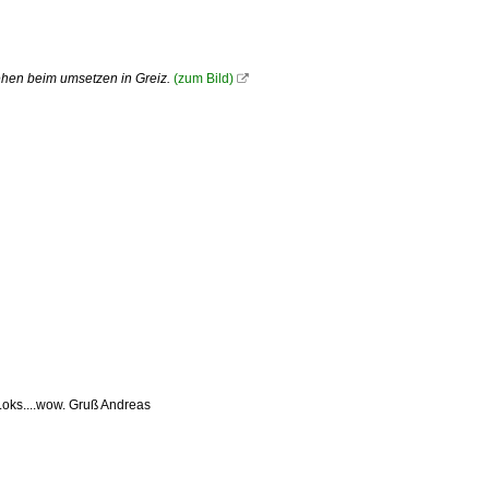
ehen beim umsetzen in Greiz.
(zum Bild)

 Loks....wow. Gruß Andreas