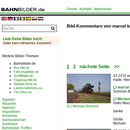
Forum
Kontakt
Impressum
Bild-Kommentare von marcel k
Lade Deine Bilder hoch!
Jeder kann mitmachen, kostenlos!
Weitere Bilder-Themen:
Bahnbilder.de
1
2
nächste Seite
>>
Bus-bild.de
Fahrzeugbilder.de
03 2155 w
Schiffbilder.de
Halle. Hie
Flugzeug-bild.de
Staedte-fotos.de
marcel

Landschaftsfotos.eu
Schönes Bi
Tier-fotos.eu
Michae

Ägypten
Hallo Marc
Albanien
(C)
Michael Brunsch
Algerien
danke
Argentinien
Armenien
Grüße
Aserbaidschan
Michael
Australien
Bahnbilder-Treffen