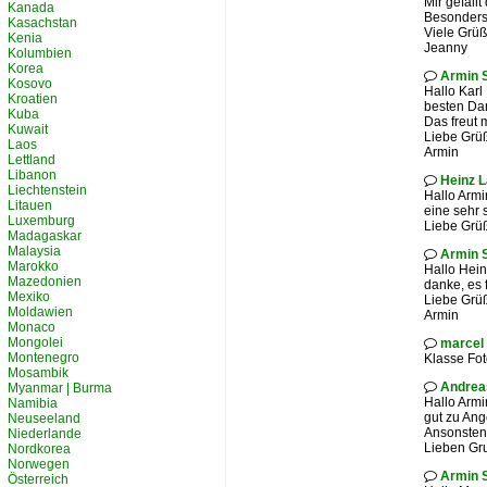
Mir gefäll
Kanada
Besonders 
Kasachstan
Viele Grüß
Kenia
Jeanny
Kolumbien
Korea
Armin 

Kosovo
Hallo Karl
Kroatien
besten Dan
Kuba
Das freut 
Kuwait
Liebe Grü
Laos
Armin
Lettland
Libanon
Heinz 

Liechtenstein
Hallo Armi
Litauen
eine sehr 
Luxemburg
Liebe Grüß
Madagaskar
Malaysia
Armin 

Marokko
Hallo Hein
Mazedonien
danke, es f
Mexiko
Liebe Grü
Moldawien
Armin
Monaco
Mongolei
marcel

Montenegro
Klasse Fo
Mosambik
Andrea
Myanmar | Burma

Hallo Armi
Namibia
gut zu Ang
Neuseeland
Ansonsten 
Niederlande
Lieben Gru
Nordkorea
Norwegen
Armin 

Österreich