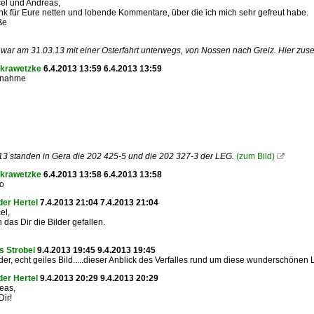
el und Andreas,
k für Eure netten und lobende Kommentare, über die ich mich sehr gefreut habe.
ße
war am 31.03.13 mit einer Osterfahrt unterwegs, von Nossen nach Greiz. Hier zus
 krawetzke
6.4.2013 13:59 6.4.2013 13:59
fnahme
3 standen in Gera die 202 425-5 und die 202 327-3 der LEG.
(zum Bild)

 krawetzke
6.4.2013 13:58 6.4.2013 13:58
to
er Hertel
7.4.2013 21:04 7.4.2013 21:04
el,
 das Dir die Bilder gefallen.
s Strobel
9.4.2013 19:45 9.4.2013 19:45
der, echt geiles Bild.....dieser Anblick des Verfalles rund um diese wunderschönen
er Hertel
9.4.2013 20:29 9.4.2013 20:29
eas,
Dir!