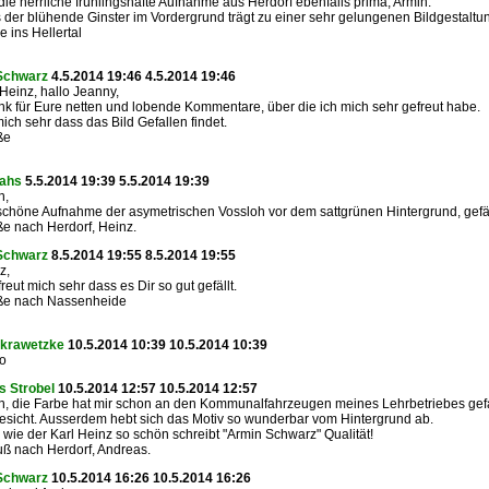
t die herrliche frühlingshafte Aufnahme aus Herdorf ebenfalls prima, Armin.
der blühende Ginster im Vordergrund trägt zu einer sehr gelungenen Bildgestaltun
e ins Hellertal
Schwarz
4.5.2014 19:46 4.5.2014 19:46
 Heinz, hallo Jeanny,
k für Eure netten und lobende Kommentare, über die ich mich sehr gefreut habe.
mich sehr dass das Bild Gefallen findet.
ße
Lahs
5.5.2014 19:39 5.5.2014 19:39
n,
schöne Aufnahme der asymetrischen Vossloh vor dem sattgrünen Hintergrund, gefäll
e nach Herdorf, Heinz.
Schwarz
8.5.2014 19:55 8.5.2014 19:55
z,
reut mich sehr dass es Dir so gut gefällt.
ße nach Nassenheide
 krawetzke
10.5.2014 10:39 10.5.2014 10:39
to
s Strobel
10.5.2014 12:57 10.5.2014 12:57
n, die Farbe hat mir schon an den Kommunalfahrzeugen meines Lehrbetriebes gefa
esicht. Ausserdem hebt sich das Motiv so wunderbar vom Hintergrund ab.
wie der Karl Heinz so schön schreibt "Armin Schwarz" Qualität!
ß nach Herdorf, Andreas.
Schwarz
10.5.2014 16:26 10.5.2014 16:26