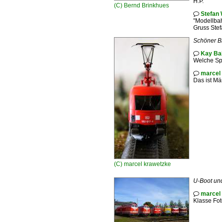
H.P.
(C)
Bernd Brinkhues
Stefan 

"Modellba
Gruss Ste
Schöner Bl
Kay Ba

Welche Spu
marcel

Das ist Mä
(C)
marcel krawetzke
U-Boot und
marcel

Klasse Fo