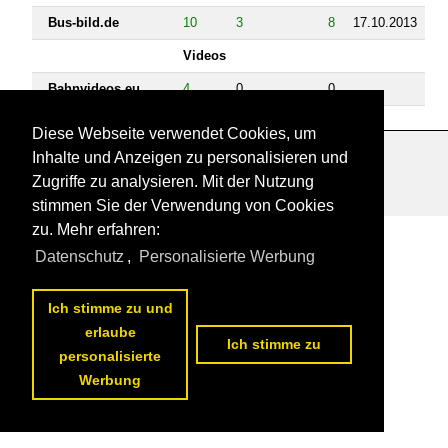
Bus-bild.de
10
3
8
17.10.2013
Videos
Bahnvideos.eu
4
0
0
Diese Webseite verwendet Cookies, um
Inhalte und Anzeigen zu personalisieren und
Datenschutzerklärung
|
Impressum
|
Kontakt
Zugriffe zu analysieren. Mit der Nutzung
stimmen Sie der Verwendung von Cookies
zu. Mehr erfahren:
Datenschutz
,
Personalisierte Werbung
Ich stimme zu und
erlaube
Ich stimme zu
personalisierte
Werbung