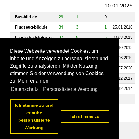
10.01.2026
Bus-bild.de
26
1
0
Flugzeug-bild.de
34
3
1
25.01.2016
Landschaftsfotos.eu
32
5
6
30.03.2013
Schiffbilder.de
73
3
4
02.10.2013
Diese Webseite verwendet Cookies, um
Staedte-fotos.de
36
4
2
05.06.2019
Inhalte und Anzeigen zu personalisieren und
Zugriffe zu analysieren. Mit der Nutzung
Fahrzeugbilder.de
315
7
4
29.07.2020
stimmen Sie der Verwendung von Cookies
Rail-pictures.com
350
3
4
01.12.2017
zu. Mehr erfahren:
Tier-fotos.eu
31
3
4
16.12.2014
Datenschutz
,
Personalisierte Werbung
Videos
Ich stimme zu und
Bahnvideos.eu
8
1
0
erlaube
Ich stimme zu
personalisierte
Werbung
Datenschutzerklärung
|
Impressum
|
Kontakt