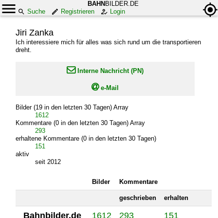
BAHN
BILDER.DE
Suche
Registrieren
Login
Jiri Zanka
Ich interessiere mich für alles was sich rund um die transportieren
dreht.

Interne Nachricht (PN)

e-Mail
Bilder (19 in den letzten 30 Tagen) Array
1612
Kommentare (0 in den letzten 30 Tagen) Array
293
erhaltene Kommentare (0 in den letzten 30 Tagen)
151
aktiv
seit 2012
Bilder
Kommentare
geschrieben
erhalten
Bahnbilder.de
1612
293
151