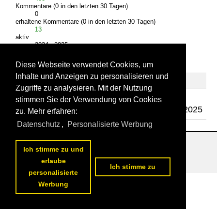
Kommentare (0 in den letzten 30 Tagen)
0
erhaltene Kommentare (0 in den letzten 30 Tagen)
13
aktiv
2024 - 2025
Diese Webseite verwendet Cookies, um
Bilder
Kommentare
Inhalte und Anzeigen zu personalisieren und
geschrieben
erhalten
Zugriffe zu analysieren. Mit der Nutzung
Bahnbilder.de
408
0
13
stimmen Sie der Verwendung von Cookies
27.12.2025
zu. Mehr erfahren:
Datenschutz
,
Personalisierte Werbung
Ich stimme zu und
Datenschutzerklärung
|
Impressum
|
Kontakt
erlaube
Ich stimme zu
personalisierte
Werbung