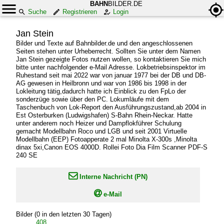
BAHN
BILDER.DE
Suche
Registrieren
Login
Jan Stein
Bilder und Texte auf Bahnbilder.de und den angeschlossenen
Seiten stehen unter Urheberrecht. Sollten Sie unter dem Namen
Jan Stein gezeigte Fotos nutzen wollen, so kontaktieren Sie mich
bitte unter nachfolgender e-Mail Adresse. Lokbetriebsinspektor im
Ruhestand seit mai 2022 war von januar 1977 bei der DB und DB-
AG gewesen in Heilbronn und war von 1986 bis 1998 in der
Lokleitung tätig,dadurch hatte ich Einblick zu den FpLo der
sonderzüge sowie über den PC. Lokumläufe mit dem
Taschenbuch von Lok-Report den Ausführungszustand,ab 2004 in
Est Osterburken (Ludwigshafen) S-Bahn Rhein-Neckar. Hatte
unter anderem noch Heizer und Dampflokführer Schulung
gemacht Modellbahn Roco und LGB und seit 2001 Virtuelle
Modellbahn (EEP) Fotoapperate 2 mal Minolta X-300s ,Minolta
dinax 5xi,Canon EOS 4000D. Rollei Foto Dia Film Scanner PDF-S
240 SE

Interne Nachricht (PN)

e-Mail
Bilder (0 in den letzten 30 Tagen)
408