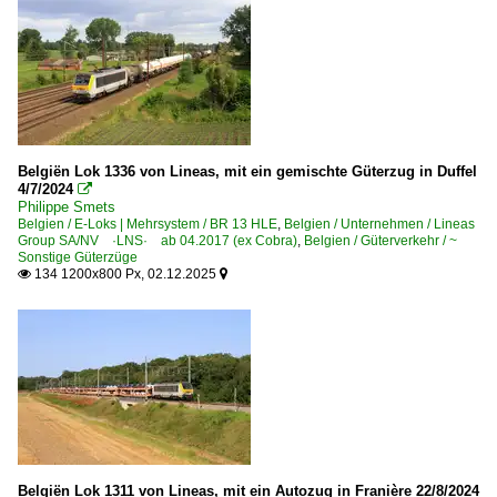
Belgiën Lok 1336 von Lineas, mit ein gemischte Güterzug in Duffel
4/7/2024

Philippe Smets
Belgien / E-Loks | Mehrsystem / BR 13 HLE
,
Belgien / Unternehmen / Lineas
Group SA/NV ·LNS· ab 04.2017 (ex Cobra)
,
Belgien / Güterverkehr / ~
Sonstige Güterzüge
134 1200x800 Px, 02.12.2025


Belgiën Lok 1311 von Lineas, mit ein Autozug in Franière 22/8/2024