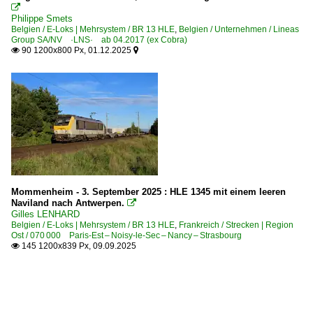

Philippe Smets
Belgien / E-Loks | Mehrsystem / BR 13 HLE
,
Belgien / Unternehmen / Lineas
Group SA/NV ·LNS· ab 04.2017 (ex Cobra)
90 1200x800 Px, 01.12.2025


Mommenheim - 3. September 2025 : HLE 1345 mit einem leeren
Naviland nach Antwerpen.

Gilles LENHARD
Belgien / E-Loks | Mehrsystem / BR 13 HLE
,
Frankreich / Strecken | Region
Ost / 070 000 Paris-Est – Noisy-le-Sec – Nancy – Strasbourg
145 1200x839 Px, 09.09.2025
