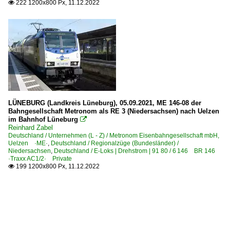
222 1200x800 Px, 11.12.2022

LÜNEBURG (Landkreis Lüneburg), 05.09.2021, ME 146-08 der
Bahngesellschaft Metronom als RE 3 (Niedersachsen) nach Uelzen
im Bahnhof Lüneburg

Reinhard Zabel
Deutschland / Unternehmen (L - Z) / Metronom Eisenbahngesellschaft mbH,
Uelzen ·ME·
,
Deutschland / Regionalzüge (Bundesländer) /
Niedersachsen
,
Deutschland / E-Loks | Drehstrom | 91 80 / 6 146 BR 146
·Traxx AC1/2· Private
199 1200x800 Px, 11.12.2022
