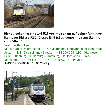
Hier zu sehen ist eine 146 514 von metronom auf seiner fahrt nach
Hannover Hbf als RE3. Dieses Bild ist aufgenommen am Bahnhof
von Celle

Switch with Julian
Deutschland / Unternehmen (L - Z) / Metronom Eisenbahngesellschaft mbH,
Uelzen ·ME·
,
Deutschland / Strecken | KBS 100-199 / 110 (Hannover–)
Celle – Lüneburg – H.-Harburg (–Hamburg)
,
Deutschland / E-Loks |
Drehstrom | 91 80 / 6 146 BR 146 ·Traxx AC1/2· Private
430 1200x800 Px, 13.01.2023

