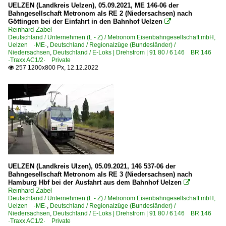
UELZEN (Landkreis Uelzen), 05.09.2021, ME 146-06 der
Bahngesellschaft Metronom als RE 2 (Niedersachsen) nach
Göttingen bei der Einfahrt in den Bahnhof Uelzen

Reinhard Zabel
Deutschland / Unternehmen (L - Z) / Metronom Eisenbahngesellschaft mbH,
Uelzen ·ME·
,
Deutschland / Regionalzüge (Bundesländer) /
Niedersachsen
,
Deutschland / E-Loks | Drehstrom | 91 80 / 6 146 BR 146
·Traxx AC1/2· Private
257 1200x800 Px, 12.12.2022

UELZEN (Landkreis Ulzen), 05.09.2021, 146 537-06 der
Bahngesellschaft Metronom als RE 3 (Niedersachsen) nach
Hamburg Hbf bei der Ausfahrt aus dem Bahnhof Uelzen

Reinhard Zabel
Deutschland / Unternehmen (L - Z) / Metronom Eisenbahngesellschaft mbH,
Uelzen ·ME·
,
Deutschland / Regionalzüge (Bundesländer) /
Niedersachsen
,
Deutschland / E-Loks | Drehstrom | 91 80 / 6 146 BR 146
·Traxx AC1/2· Private