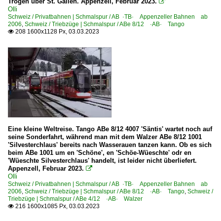
Trogen über St. Gallen. Appenzell, Februar 2023.

Olli
Schweiz / Privatbahnen | Schmalspur / AB ·TB· Appenzeller Bahnen ab
2006
,
Schweiz / Triebzüge | Schmalspur / ABe 8/12 ·AB· Tango
208 1600x1128 Px, 03.03.2023

Eine kleine Weltreise. Tango ABe 8/12 4007 'Säntis' wartet noch auf
seine Sonderfahrt, während man mit dem Walzer ABe 8/12 1001
'Silvesterchlaus' bereits nach Wasserauen tanzen kann. Ob es sich
beim ABe 1001 um en 'Schöne', en 'Schöe-Wüeschte' odr en
'Wüeschte Silvesterchlaus' handelt, ist leider nicht überliefert.
Appenzell, Februar 2023.

Olli
Schweiz / Privatbahnen | Schmalspur / AB ·TB· Appenzeller Bahnen ab
2006
,
Schweiz / Triebzüge | Schmalspur / ABe 8/12 ·AB· Tango
,
Schweiz /
Triebzüge | Schmalspur / ABe 4/12 ·AB· Walzer
216 1600x1085 Px, 03.03.2023
