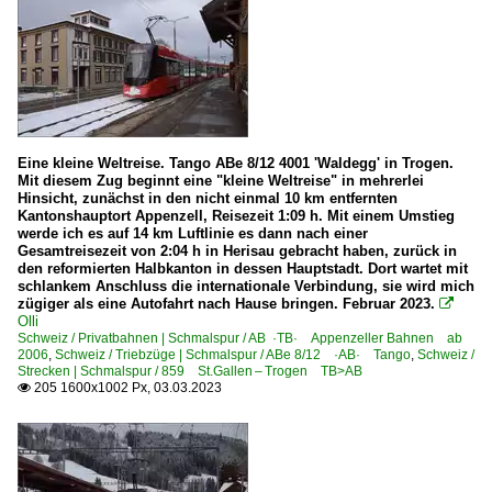
Eine kleine Weltreise. Tango ABe 8/12 4001 'Waldegg' in Trogen.
Mit diesem Zug beginnt eine "kleine Weltreise" in mehrerlei
Hinsicht, zunächst in den nicht einmal 10 km entfernten
Kantonshauptort Appenzell, Reisezeit 1:09 h. Mit einem Umstieg
werde ich es auf 14 km Luftlinie es dann nach einer
Gesamtreisezeit von 2:04 h in Herisau gebracht haben, zurück in
den reformierten Halbkanton in dessen Hauptstadt. Dort wartet mit
schlankem Anschluss die internationale Verbindung, sie wird mich
zügiger als eine Autofahrt nach Hause bringen. Februar 2023.

Olli
Schweiz / Privatbahnen | Schmalspur / AB ·TB· Appenzeller Bahnen ab
2006
,
Schweiz / Triebzüge | Schmalspur / ABe 8/12 ·AB· Tango
,
Schweiz /
Strecken | Schmalspur / 859 St.Gallen – Trogen TB>AB
205 1600x1002 Px, 03.03.2023
