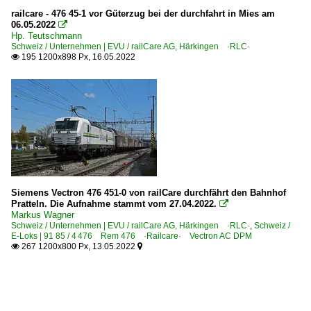
railcare - 476 45-1 vor Güterzug bei der durchfahrt in Mies am
06.05.2022

Hp. Teutschmann
Schweiz / Unternehmen | EVU / railCare AG, Härkingen ·RLC·
195 1200x898 Px, 16.05.2022

Siemens Vectron 476 451-0 von railCare durchfährt den Bahnhof
Pratteln. Die Aufnahme stammt vom 27.04.2022.

Markus Wagner
Schweiz / Unternehmen | EVU / railCare AG, Härkingen ·RLC·
,
Schweiz /
E-Loks | 91 85 / 4 476 Rem 476 ·Railcare· Vectron AC DPM
267 1200x800 Px, 13.05.2022

