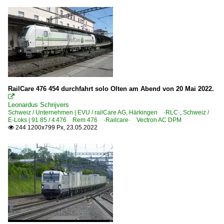
RailCare 476 454 durchfahrt solo Olten am Abend von 20 Mai 2022.

Leonardus Schrijvers
Schweiz / Unternehmen | EVU / railCare AG, Härkingen ·RLC·
,
Schweiz /
E-Loks | 91 85 / 4 476 Rem 476 ·Railcare· Vectron AC DPM
244 1200x799 Px, 23.05.2022
