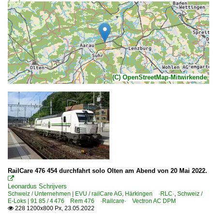
(C) OpenStreetMap-Mitwirkende
RailCare 476 454 durchfahrt solo Olten am Abend von 20 Mai 2022.

Leonardus Schrijvers
Schweiz / Unternehmen | EVU / railCare AG, Härkingen ·RLC·
,
Schweiz /
E-Loks | 91 85 / 4 476 Rem 476 ·Railcare· Vectron AC DPM
228 1200x800 Px, 23.05.2022
