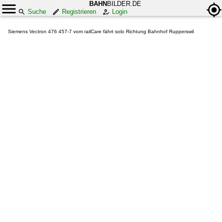
BAHN
BILDER.DE
Suche
Registrieren
Login
Siemens Vectron 476 457-7 vom railCare fährt solo Richtung Bahnhof Rupperswil