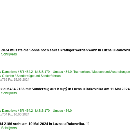
 2024 müsste die Sonne noch etwas kraftiger werden wann in Luzna u Rakovnik
Schrijvers
 / Dampfloks / BR 434.2 · kkStB 170 Umbau 434.0
,
Tschechien / Museen und Ausstellunge
/ Galerien / Sonderzüge und Sonderfahrten
x789 Px, 15.06.2024
ck auf 434 2186 mit Sonderzug aus Krupý in Luzna u Rakovnika am 11 Mai 20
Schrijvers
 / Dampfloks / BR 434.2 · kkStB 170 Umbau 434.0
x784 Px, 10.06.2024
4 2186 steht am 10 Mai 2024 in Luzna u Rakovnika.

Schrijvers