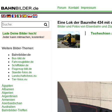
Forum
Kontakt
Impressum
Eine Lok der Baureihe 434 mit
Bilder und Fotos von Eisenbahn und Z
Tschechien 
Lade Deine Bilder hoch!
Jeder kann mitmachen, kostenlos!
Weitere Bilder-Themen:
Bahnbilder.de
Bus-bild.de
Fahrzeugbilder.de
Schiffbilder.de
Flugzeug-bild.de
Staedte-fotos.de
Landschaftsfotos.eu
Tier-fotos.eu
Ägypten
Albanien
Algerien
Argentinien
Armenien
Aserbaidschan
Australien
Bahnbilder-Treffen