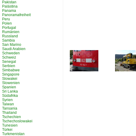
Pakistan
Palästina
Panama
Panoramafreiheit
Peru
Polen
Portugal
Rumänien
Russland
Sambia
San Marino
Saudi Arabien
Schweden
Schweiz
Senegal
Serbien
Simbabwe
Singapore
Slowakei
Slowenien
Spanien
Sri Lanka
Südafrika
Syrien
Taiwan
Tansania
Thailand
Tschechien
Tschechoslowakei
Tunesien
Türkei
Turkmenistan