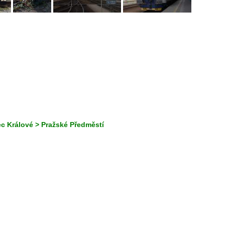
c Králové > Pražské Předměstí