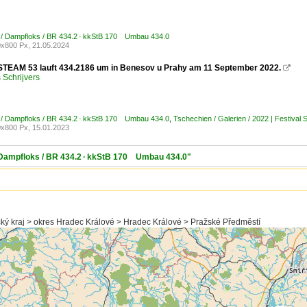
 / Dampfloks / BR 434.2 · kkStB 170 Umbau 434.0
x800 Px, 21.05.2024
TEAM 53 lauft 434.2186 um in Benesov u Prahy am 11 September 2022.

Schrijvers
 / Dampfloks / BR 434.2 · kkStB 170 Umbau 434.0
,
Tschechien / Galerien / 2022 | Festiva
x800 Px, 15.01.2023
/ Dampfloks / BR 434.2 · kkStB 170 Umbau 434.0"
ý kraj > okres Hradec Králové > Hradec Králové > Pražské Předměstí