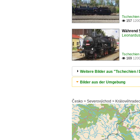
Tschechien
157
1200

Während S
Leonardus 
Tschechien
169
1200

Weitere Bilder aus "Tschechien 
Bilder aus der Umgebung
Česko > Severovýchod > Královéhradeck