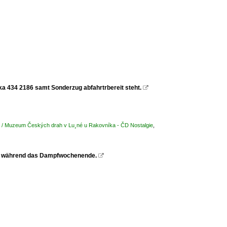
a 434 2186 samt Sonderzug abfahrtrbereit steht.

n / Muzeum Českých drah v Lu¸né u Rakovníka - ČD Nostalgie
,
24 während das Dampfwochenende.
