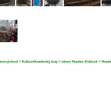
erovýchod > Královéhradecký kraj > okres Hradec Králové > Hrade