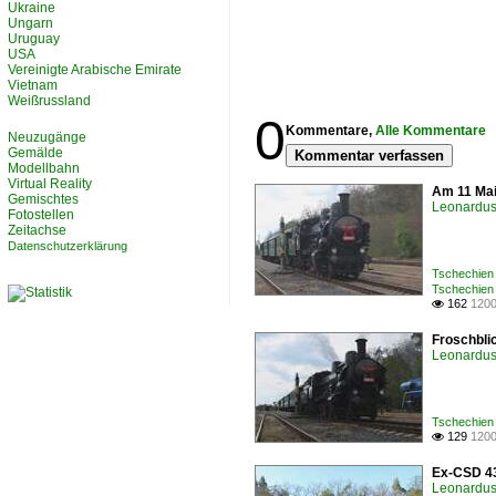
Ukraine
Ungarn
Uruguay
USA
Vereinigte Arabische Emirate
Vietnam
Weißrussland
0
Kommentare,
Alle Kommentare
Neuzugänge
Gemälde
Kommentar verfassen
Modellbahn
Virtual Reality
Am 11 Mai
Gemischtes
Leonardus 
Fotostellen
Zeitachse
Datenschutzerklärung
Tschechien
Tschechien 
162
1200

Froschbli
Leonardus 
Tschechien
129
1200

Ex-CSD 43
Leonardus 