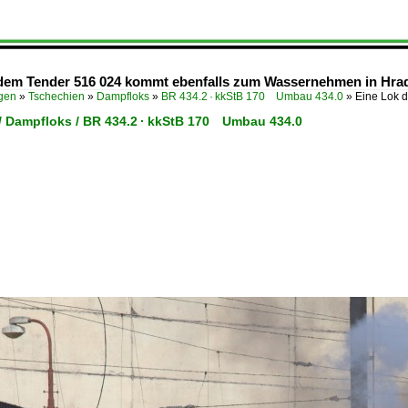
 dem Tender 516 024 kommt ebenfalls zum Wassernehmen in Hrad
ügen
»
Tschechien
»
Dampfloks
»
BR 434.2 · kkStB 170 Umbau 434.0
»
Eine Lok 
/ Dampfloks / BR 434.2 · kkStB 170 Umbau 434.0