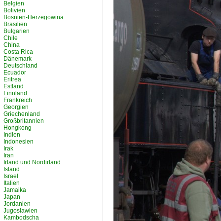
Belgien
Bolivien
Bosnien-Herzegowina
Brasilien
Bulgarien
Chile
China
Costa Rica
Dänemark
Deutschland
Ecuador
Eritrea
Estland
Finnland
Frankreich
Georgien
Griechenland
Großbritannien
Hongkong
Indien
Indonesien
Irak
Iran
Irland und Nordirland
Island
Israel
Italien
Jamaika
Japan
Jordanien
Jugoslawien
Kambodscha