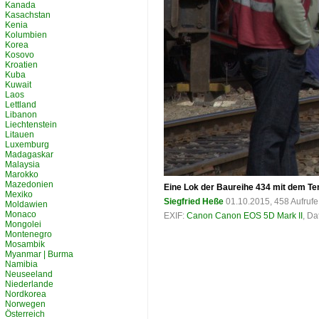
Kanada
Kasachstan
Kenia
Kolumbien
Korea
Kosovo
Kroatien
Kuba
Kuwait
Laos
Lettland
Libanon
Liechtenstein
Litauen
Luxemburg
Madagaskar
Malaysia
Marokko
Mazedonien
Eine Lok der Baureihe 434 mit dem T
Mexiko
Siegfried Heße
01.10.2015, 458 Aufruf
Moldawien
Monaco
EXIF:
Canon Canon EOS 5D Mark II
, Da
Mongolei
Montenegro
Mosambik
Myanmar | Burma
Namibia
Neuseeland
Niederlande
Nordkorea
Norwegen
Österreich