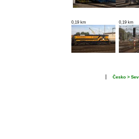
0,19 km
0,19 km
Česko > Sev