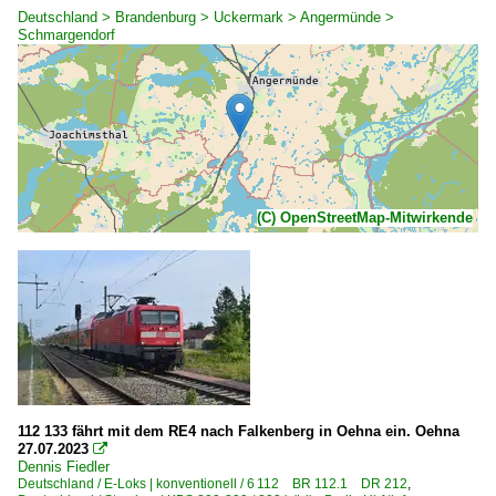
Deutschland > Brandenburg > Uckermark > Angermünde >
Schmargendorf
(C) OpenStreetMap-Mitwirkende
112 133 fährt mit dem RE4 nach Falkenberg in Oehna ein. Oehna
27.07.2023

Dennis Fiedler
Deutschland / E-Loks | konventionell / 6 112 BR 112.1 DR 212
,