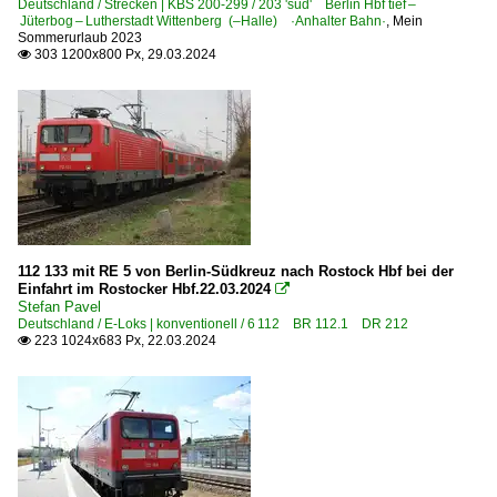
Deutschland / Strecken | KBS 200-299 / 203 'süd' Berlin Hbf tief –
Jüterbog – Lutherstadt Wittenberg (–Halle) ·Anhalter Bahn·
,
Mein
Sommerurlaub 2023
303 1200x800 Px, 29.03.2024

112 133 mit RE 5 von Berlin-Südkreuz nach Rostock Hbf bei der
Einfahrt im Rostocker Hbf.22.03.2024

Stefan Pavel
Deutschland / E-Loks | konventionell / 6 112 BR 112.1 DR 212
223 1024x683 Px, 22.03.2024
