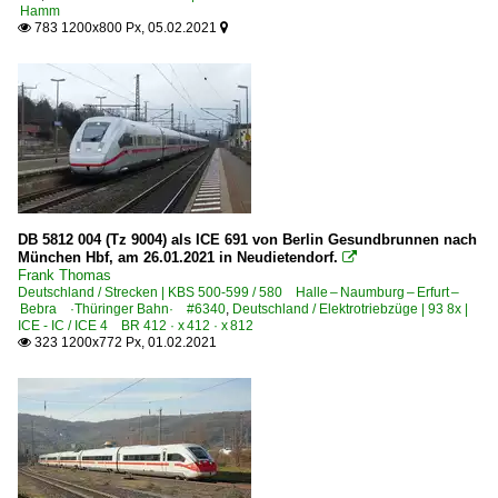
Hamm
783 1200x800 Px, 05.02.2021


DB 5812 004 (Tz 9004) als ICE 691 von Berlin Gesundbrunnen nach
München Hbf, am 26.01.2021 in Neudietendorf.

Frank Thomas
Deutschland / Strecken | KBS 500-599 / 580 Halle – Naumburg – Erfurt –
Bebra ·Thüringer Bahn· #6340
,
Deutschland / Elektrotriebzüge | 93 8x |
ICE - IC / ICE 4 BR 412 · x 412 · x 812
323 1200x772 Px, 01.02.2021
