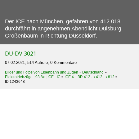
Der ICE nach München, gefahren von 412 018
durchfährt in angenehmen Abendlicht Duisburg
Großenbaum in Richtung Düsseldorf.
DU-DV 3021
07.02.2021, 514 Aufrufe, 0 Kommentare
Bilder und Fotos von Eisenbahn und Zügen
»
Deutschland
»
Elektrotriebzüge | 93 8x | ICE - IC
»
ICE 4 BR 412 · x 412 · x 812
»
ID 1243648