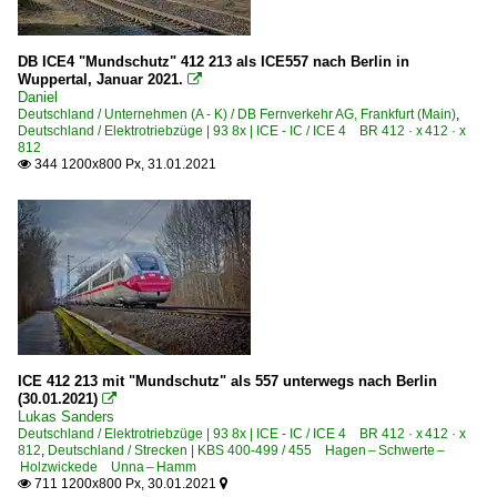
DB ICE4 "Mundschutz" 412 213 als ICE557 nach Berlin in
Wuppertal, Januar 2021.

Daniel
Deutschland / Unternehmen (A - K) / DB Fernverkehr AG, Frankfurt (Main)
,
Deutschland / Elektrotriebzüge | 93 8x | ICE - IC / ICE 4 BR 412 · x 412 · x
812
344 1200x800 Px, 31.01.2021

ICE 412 213 mit "Mundschutz" als 557 unterwegs nach Berlin
(30.01.2021)

Lukas Sanders
Deutschland / Elektrotriebzüge | 93 8x | ICE - IC / ICE 4 BR 412 · x 412 · x
812
,
Deutschland / Strecken | KBS 400-499 / 455 Hagen – Schwerte –
Holzwickede Unna – Hamm
711 1200x800 Px, 30.01.2021

