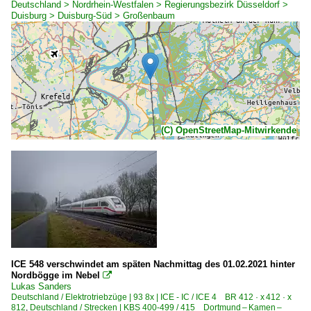
Deutschland > Nordrhein-Westfalen > Regierungsbezirk Düsseldorf >
Duisburg > Duisburg-Süd > Großenbaum
(C) OpenStreetMap-Mitwirkende
ICE 548 verschwindet am späten Nachmittag des 01.02.2021 hinter
Nordbögge im Nebel

Lukas Sanders
Deutschland / Elektrotriebzüge | 93 8x | ICE - IC / ICE 4 BR 412 · x 412 · x
812
,
Deutschland / Strecken | KBS 400-499 / 415 Dortmund – Kamen –