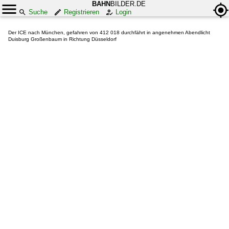
BAHN
BILDER.DE
Suche
Registrieren
Login
Der ICE nach München, gefahren von 412 018 durchfährt in angenehmen Abendlicht
Duisburg Großenbaum in Richtung Düsseldorf