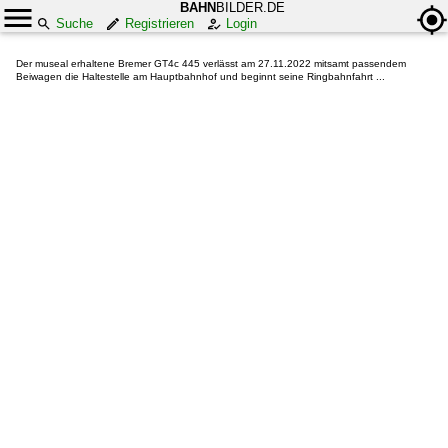
BAHN
BILDER.DE
Suche
Registrieren
Login
Der museal erhaltene Bremer GT4c 445 verlässt am 27.11.2022 mitsamt passendem
Beiwagen die Haltestelle am Hauptbahnhof und beginnt seine Ringbahnfahrt ...