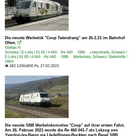
Die neuste Werbelok "Coop Tatendrang" am 26.2.21 im Bahnhof
Olten.

Stefan H.
Schweiz / E-Loks | 91 85 / 4 460 Re 460 ·SBB· Lokportraits
,
Schweiz /
E-Loks | 91 85 / 4 460 Re 460 ·SBB· Werbeloks
,
Schweiz / Bahnhöfe /
Olten
282 1200x800 Px, 27.02.2021

Die neuste SBB Werbelokomotive "Coop" auf ihrer ersten Fahrt.
Am 26. Februar 2021 wurde die Re 460 041-7 als Lokzug von
Yverdon-les-Bains via Läufelfingen-Buckten nach Basel SBB