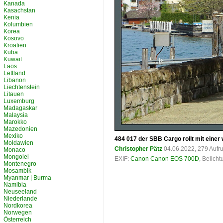
Kanada
Kasachstan
Kenia
Kolumbien
Korea
Kosovo
Kroatien
Kuba
Kuwait
Laos
Lettland
Libanon
Liechtenstein
Litauen
Luxemburg
Madagaskar
Malaysia
Marokko
Mazedonien
Mexiko
484 017 der SBB Cargo rollt mit einer
Moldawien
Christopher Pätz
04.06.2022, 279 Aufr
Monaco
Mongolei
EXIF:
Canon Canon EOS 700D
, Belich
Montenegro
Mosambik
Myanmar | Burma
Namibia
Neuseeland
Niederlande
Nordkorea
Norwegen
Österreich