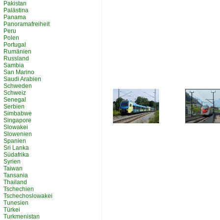
Pakistan
Palästina
Panama
Panoramafreiheit
Peru
Polen
Portugal
Rumänien
Russland
Sambia
San Marino
Saudi Arabien
Schweden
Schweiz
Senegal
Serbien
Simbabwe
Singapore
Slowakei
Slowenien
Spanien
Sri Lanka
Südafrika
Syrien
Taiwan
Tansania
Thailand
Tschechien
Tschechoslowakei
Tunesien
Türkei
Turkmenistan