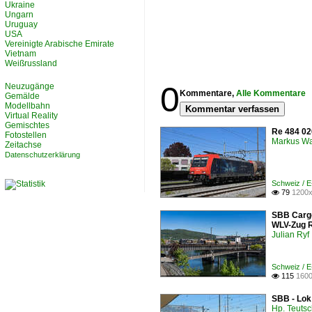
Ukraine
Ungarn
Uruguay
USA
Vereinigte Arabische Emirate
Vietnam
Weißrussland
0
Neuzugänge
Kommentare,
Alle Kommentare
Gemälde
Modellbahn
Kommentar verfassen
Virtual Reality
Gemischtes
Re 484 02
Fotostellen
Markus W
Zeitachse
Datenschutzerklärung
Schweiz / 
79
1200x

SBB Cargo
WLV-Zug R
Julian Ryf
Schweiz / 
115
1600

SBB - Lok
Hp. Teuts