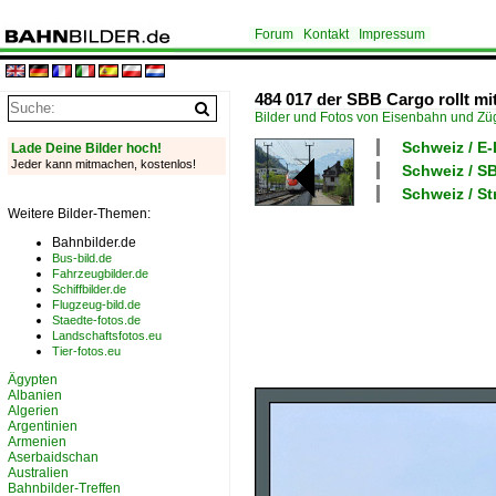
Forum
Kontakt
Impressum
484 017 der SBB Cargo rollt mi
Bilder und Fotos von Eisenbahn und Z
Schweiz / E
Lade Deine Bilder hoch!
Jeder kann mitmachen, kostenlos!
Schweiz / 
Schweiz / S
Weitere Bilder-Themen:
Bahnbilder.de
Bus-bild.de
Fahrzeugbilder.de
Schiffbilder.de
Flugzeug-bild.de
Staedte-fotos.de
Landschaftsfotos.eu
Tier-fotos.eu
Ägypten
Albanien
Algerien
Argentinien
Armenien
Aserbaidschan
Australien
Bahnbilder-Treffen