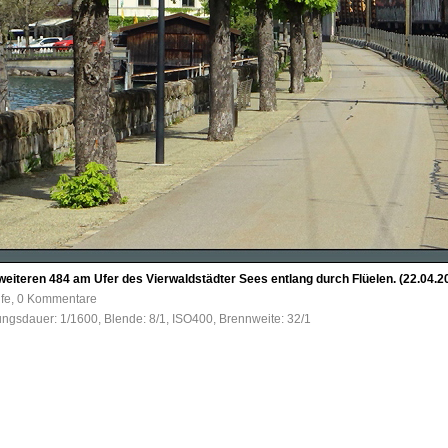
 weiteren 484 am Ufer des Vierwaldstädter Sees entlang durch Flüelen. (22.04.2
ufe, 0 Kommentare
tungsdauer: 1/1600, Blende: 8/1, ISO400, Brennweite: 32/1