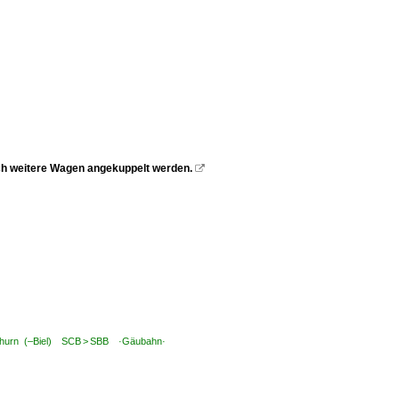
ch weitere Wagen angekuppelt werden.

lothurn (–Biel) SCB > SBB ·Gäubahn·