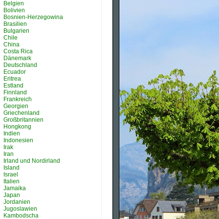
Belgien
Bolivien
Bosnien-Herzegowina
Brasilien
Bulgarien
Chile
China
Costa Rica
Dänemark
Deutschland
Ecuador
Eritrea
Estland
Finnland
Frankreich
Georgien
Griechenland
Großbritannien
Hongkong
Indien
Indonesien
Irak
Iran
Irland und Nordirland
Island
Israel
Italien
Jamaika
Japan
Jordanien
Jugoslawien
Kambodscha