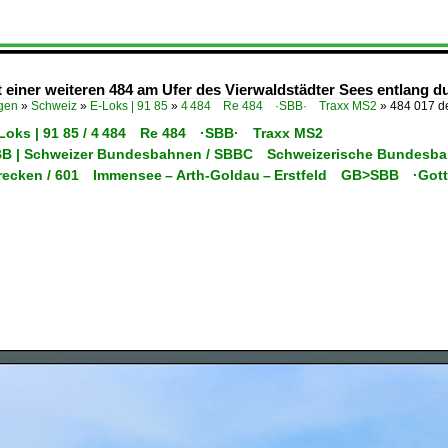
t einer weiteren 484 am Ufer des Vierwaldstädter Sees entlang du
ügen
»
Schweiz
»
E-Loks | 91 85
»
4 484 Re 484 ·SBB· Traxx MS2
»
484 017 de
-Loks | 91 85 / 4 484 Re 484 ·SBB· Traxx MS2
SBB | Schweizer Bundesbahnen / SBBC Schweizerische Bundesb
trecken / 601 Immensee – Arth-Goldau – Erstfeld GB>SBB ·Got