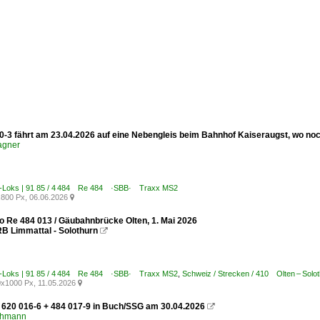
0-3 fährt am 23.04.2026 auf eine Nebengleis beim Bahnhof Kaiseraugst, wo no
agner
E-Loks | 91 85 / 4 484 Re 484 ·SBB· Traxx MS2
800 Px, 06.06.2026

 Re 484 013 / Gäubahnbrücke Olten, 1. Mai 2026
B Limmattal - Solothurn

E-Loks | 91 85 / 4 484 Re 484 ·SBB· Traxx MS2
,
Schweiz / Strecken / 410 Olten – So
x1000 Px, 11.05.2026

 620 016-6 + 484 017-9 in Buch/SSG am 30.04.2026

chmann