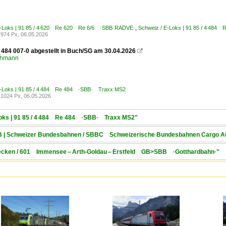
E-Loks | 91 85 / 4 620 Re 620 Re 6/6 ·SBB·RADVE·
,
Schweiz / E-Loks | 91 85 / 4 48
974 Px, 06.05.2026
 484 007-0 abgestellt in Buch/SG am 30.04.2026

chmann
E-Loks | 91 85 / 4 484 Re 484 ·SBB· Traxx MS2
1024 Px, 06.05.2026
-Loks | 91 85 / 4 484 Re 484 ·SBB· Traxx MS2"
SBB | Schweizer Bundesbahnen / SBBC Schweizerische Bundesbahnen Cargo 
Strecken / 601 Immensee – Arth-Goldau – Erstfeld GB>SBB ·Gotthardbahn·"