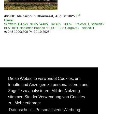
485 001 bls cargo in Oberwesel, August 2025.

Daniel
Schweiz / E-Loks | 91 85 / 4 485 Re 485 ·BLS· Traxx AC1
,
Schweiz /
BLS | mit fusionierten Bahnen / BLSC BLS Cargo AG seit 2001
245 1200x800 Px, 19.10.2025

Diese Webseite verwendet Cookies, um
Inhalte und Anzeigen zu personalisieren und
Zugriffe zu analysieren. Mit der Nutzung
stimmen Sie der Verwendung von Cookies
zu. Mehr erfahren:
Datenschutz
,
Personalisierte Werbung