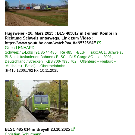
Hugsweier - 20. März 2025 : BLS 485017 mit einem Kombi in
Richtung Schweiz unterwegs. Link zum Video :
https://www.youtube.com/watch?v=jAeN5323Y4E

Gilles LENHARD
Schweiz / E-Loks | 91 85 / 4 485 Re 485 ·BLS· Traxx AC1
,
Schweiz /
BLS | mit fusionierten Bahnen / BLSC BLS Cargo AG seit 2001
,
Deutschland / Strecken | KBS 700-799 / 702 Offenburg – Freiburg –
Müllheim (– Basel) ·Oberrheinbahn·
415 1200x762 Px, 10.11.2025

BLSC 485 014 in Breyell 23.10.2025

Christian Schürmann