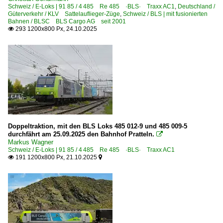
Schweiz / E-Loks | 91 85 / 4 485 Re 485 ·BLS· Traxx AC1
,
Deutschland /
Güterverkehr / KLV Sattelauflieger-Züge
,
Schweiz / BLS | mit fusionierten
Bahnen / BLSC BLS Cargo AG seit 2001
293 1200x800 Px, 24.10.2025

Doppeltraktion, mit den BLS Loks 485 012-9 und 485 009-5
durchfährt am 25.09.2025 den Bahnhof Pratteln.

Markus Wagner
Schweiz / E-Loks | 91 85 / 4 485 Re 485 ·BLS· Traxx AC1
191 1200x800 Px, 21.10.2025

