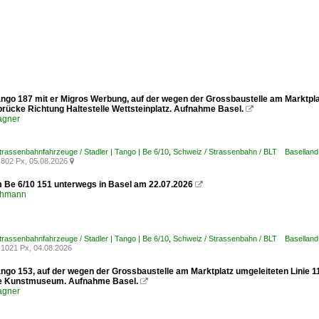
ango 187 mit er Migros Werbung, auf der wegen der Grossbaustelle am Marktplat
brücke Richtung Haltestelle Wettsteinplatz. Aufnahme Basel.

agner
trassenbahnfahrzeuge / Stadler | Tango | Be 6/10
,
Schweiz / Strassenbahn / BLT Baselland
802 Px, 05.08.2026

m Be 6/10 151 unterwegs in Basel am 22.07.2026

chmann
trassenbahnfahrzeuge / Stadler | Tango | Be 6/10
,
Schweiz / Strassenbahn / BLT Baselland
1021 Px, 04.08.2026
ango 153, auf der wegen der Grossbaustelle am Marktplatz umgeleiteten Linie 1
le Kunstmuseum. Aufnahme Basel.

agner