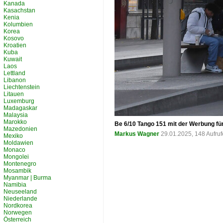
Kanada
Kasachstan
Kenia
Kolumbien
Korea
Kosovo
Kroatien
Kuba
Kuwait
Laos
Lettland
Libanon
Liechtenstein
Litauen
Luxemburg
Madagaskar
Malaysia
Marokko
Be 6/10 Tango 151 mit der Werbung für
Mazedonien
Markus Wagner
29.01.2025, 148 Aufru
Mexiko
Moldawien
Monaco
Mongolei
Montenegro
Mosambik
Myanmar | Burma
Namibia
Neuseeland
Niederlande
Nordkorea
Norwegen
Österreich