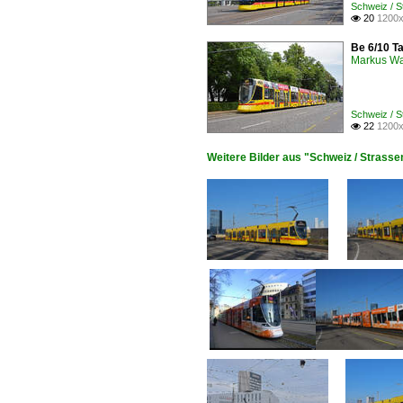
Schweiz / S
20
1200x

Be 6/10 Ta
Markus W
Schweiz / S
22
1200x

Weitere Bilder aus "Schweiz / Strassen