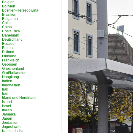
Belgien
Bolivien
Bosnien-Herzegowina
Brasilien
Bulgarien
Chile
China
Costa Rica
Dänemark
Deutschland
Ecuador
Eritrea
Estland
Finnland
Frankreich
Georgien
Griechenland
Großbritannien
Hongkong
Indien
Indonesien
Irak
Iran
Irland und Nordirland
Island
Israel
Italien
Jamaika
Japan
Jordanien
Jugoslawien
Kambodscha