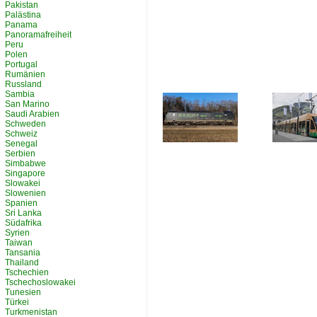
Pakistan
Palästina
Panama
Panoramafreiheit
Peru
Polen
Portugal
Rumänien
Russland
Sambia
San Marino
Saudi Arabien
Schweden
Schweiz
Senegal
Serbien
Simbabwe
Singapore
Slowakei
Slowenien
Spanien
Sri Lanka
Südafrika
Syrien
Taiwan
Tansania
Thailand
Tschechien
Tschechoslowakei
Tunesien
Türkei
Turkmenistan