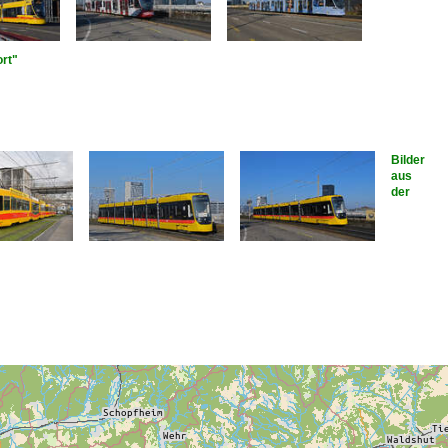
rt"
Bilder
aus
der