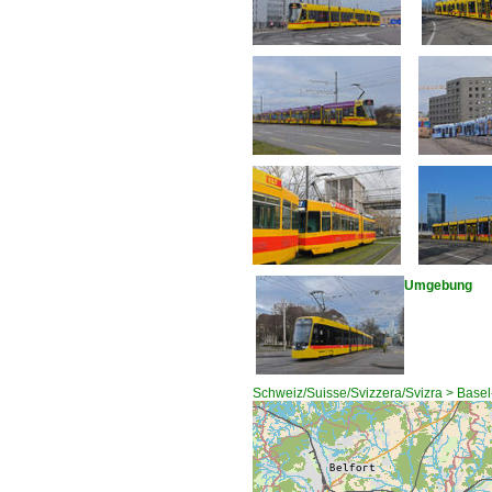
Umgebung
Schweiz/Suisse/Svizzera/Svizra > Basel-