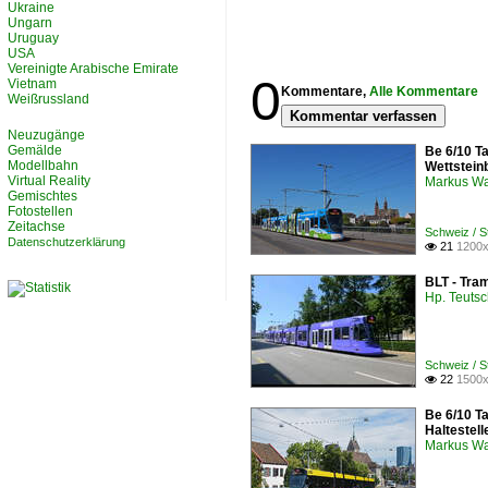
Ukraine
Ungarn
Uruguay
USA
Vereinigte Arabische Emirate
0
Vietnam
Kommentare,
Alle Kommentare
Weißrussland
Kommentar verfassen
Neuzugänge
Gemälde
Be 6/10 T
Modellbahn
Wettstein
Virtual Reality
Markus W
Gemischtes
Fotostellen
Zeitachse
Schweiz / S
Datenschutzerklärung
21
1200x

BLT - Tra
Hp. Teuts
Schweiz / S
22
1500x

Be 6/10 T
Haltestel
Markus W