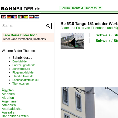
Forum
Kontakt
Impressum
Be 6/10 Tango 151 mit der Werbu
Bilder und Fotos von Eisenbahn und Z
Schweiz / St
Lade Deine Bilder hoch!
Jeder kann mitmachen, kostenlos!
Schweiz / S
Weitere Bilder-Themen:
Bahnbilder.de
Bus-bild.de
Fahrzeugbilder.de
Schiffbilder.de
Flugzeug-bild.de
Staedte-fotos.de
Landschaftsfotos.eu
Tier-fotos.eu
Ägypten
Albanien
Algerien
Argentinien
Armenien
Aserbaidschan
Australien
Bahnbilder-Treffen