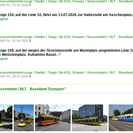
trassenbahnfahrzeuge / Stadler | Tango | Be 6/10
,
Schweiz / Strassenbahn / BLT Baselland
800 Px, 03.08.2026

ngo 154, auf der Linie 10, fährt am 13.07.2026 zur Haltestelle am Aeschenplat
agner
trassenbahnfahrzeuge / Stadler | Tango | Be 6/10
,
Schweiz / Strassenbahn / BLT Baselland
800 Px, 02.08.2026

ango 159, auf der wegen der Grossbaustelle am Marktplatz umgeleiteten Linie 1
e Wettsteinplatz. Aufnahme Basel.

agner
trassenbahnfahrzeuge / Stadler | Tango | Be 6/10
,
Schweiz / Strassenbahn / BLT Baselland
801 Px, 28.07.2026

trassenbahn / BLT Baselland Transport"