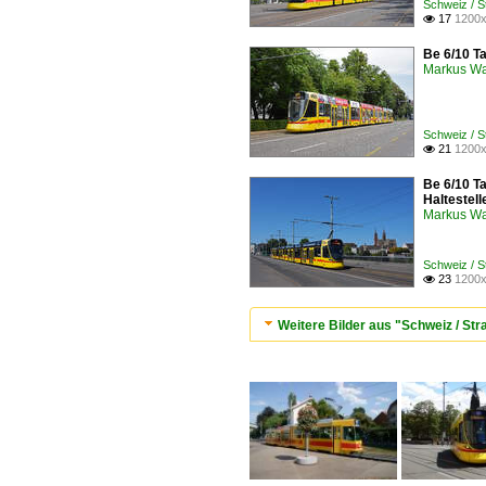
Schweiz / S
17
1200x

Be 6/10 Ta
Markus W
Schweiz / S
21
1200x

Be 6/10 T
Haltestell
Markus W
Schweiz / S
23
1200x

Weitere Bilder aus "Schweiz / S