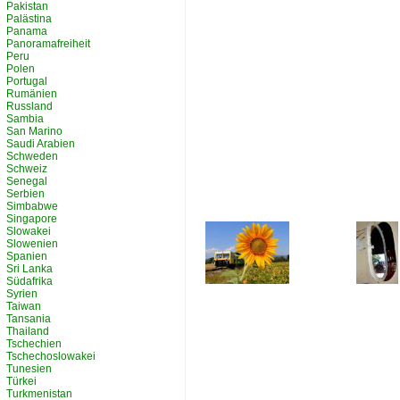
Pakistan
Palästina
Panama
Panoramafreiheit
Peru
Polen
Portugal
Rumänien
Russland
Sambia
San Marino
Saudi Arabien
Schweden
Schweiz
Senegal
Serbien
Simbabwe
Singapore
Slowakei
Slowenien
Spanien
Sri Lanka
Südafrika
Syrien
Taiwan
Tansania
Thailand
Tschechien
Tschechoslowakei
Tunesien
Türkei
Turkmenistan