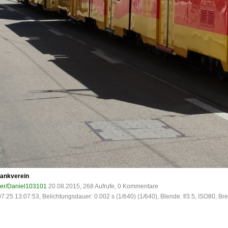
Bankverein
ser/Daniel103101
20.08.2015, 268 Aufrufe, 0 Kommentare
7:25 13:07:53, Belichtungsdauer: 0.002 s (1/640) (1/640), Blende: f/3.5, ISO80, Br