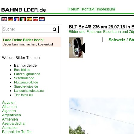
Forum
Kontakt
Impressum
BLT Be 4/8 236 am 25.07.15 in 
Bilder und Fotos von Eisenbahn und Z
Schweiz / S
Lade Deine Bilder hoch!
Jeder kann mitmachen, kostenlos!
Weitere Bilder-Themen:
Bahnbilder.de
Bus-bild.de
Fahrzeugbilder.de
Schiffbilder.de
Flugzeug-bild.de
Staedte-fotos.de
Landschaftsfotos.eu
Tier-fotos.eu
Ägypten
Albanien
Algerien
Argentinien
Armenien
Aserbaidschan
Australien
Bahnbilder-Treffen