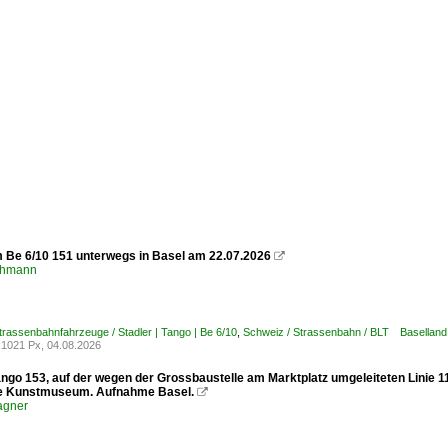
m Be 6/10 151 unterwegs in Basel am 22.07.2026

chmann
trassenbahnfahrzeuge / Stadler | Tango | Be 6/10
,
Schweiz / Strassenbahn / BLT Baselland
1021 Px, 04.08.2026
ango 153, auf der wegen der Grossbaustelle am Marktplatz umgeleiteten Linie 1
le Kunstmuseum. Aufnahme Basel.

agner