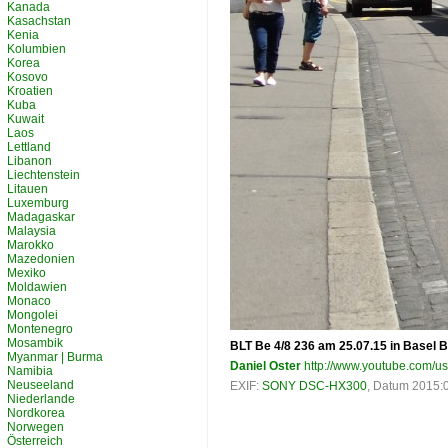
Kanada
Kasachstan
Kenia
Kolumbien
Korea
Kosovo
Kroatien
Kuba
Kuwait
Laos
Lettland
Libanon
Liechtenstein
Litauen
Luxemburg
Madagaskar
Malaysia
Marokko
Mazedonien
Mexiko
Moldawien
Monaco
Mongolei
Montenegro
Mosambik
BLT Be 4/8 236 am 25.07.15 in Basel 
Myanmar | Burma
Daniel Oster
http://www.youtube.com/u
Namibia
Neuseeland
EXIF:
SONY DSC-HX300
, Datum 2015:0
Niederlande
Nordkorea
Norwegen
Österreich