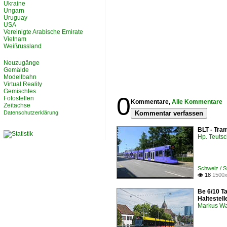
Ukraine
Ungarn
Uruguay
USA
Vereinigte Arabische Emirate
Vietnam
Weißrussland
Neuzugänge
Gemälde
Modellbahn
Virtual Reality
Gemischtes
0
Fotostellen
Kommentare,
Alle Kommentare
Zeitachse
Datenschutzerklärung
Kommentar verfassen
BLT - Tra
Hp. Teuts
Schweiz / S
18
1500x

Be 6/10 T
Haltestel
Markus W