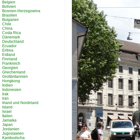
Belgien
Bolivien
Bosnien-Herzegowina
Brasilien
Bulgarien
Chile
China
Costa Rica
Dänemark
Deutschland
Ecuador
Eritrea
Estland
Finnland
Frankreich
Georgien
Griechenland
Großbritannien
Hongkong
Indien
Indonesien
Irak
Iran
Irland und Nordirland
Island
Israel
Italien
Jamaika
Japan
Jordanien
Jugoslawien
Kambodscha