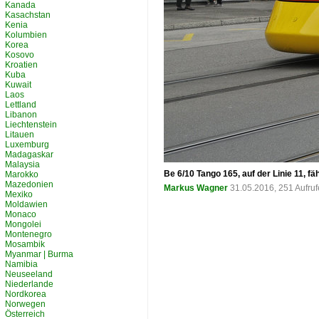
Kanada
Kasachstan
Kenia
Kolumbien
Korea
Kosovo
Kroatien
Kuba
Kuwait
Laos
Lettland
Libanon
Liechtenstein
Litauen
Luxemburg
Madagaskar
Malaysia
Be 6/10 Tango 165, auf der Linie 11, f
Marokko
Mazedonien
Markus Wagner
31.05.2016, 251 Aufru
Mexiko
Moldawien
Monaco
Mongolei
Montenegro
Mosambik
Myanmar | Burma
Namibia
Neuseeland
Niederlande
Nordkorea
Norwegen
Österreich