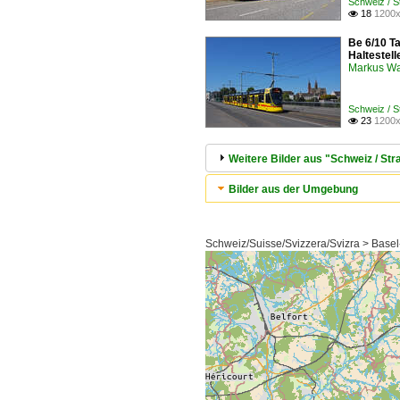
Schweiz / S
18
1200x

Be 6/10 T
Haltestell
Markus W
Schweiz / S
23
1200x

Weitere Bilder aus "Schweiz / S
Bilder aus der Umgebung
Schweiz/Suisse/Svizzera/Svizra > Basel-