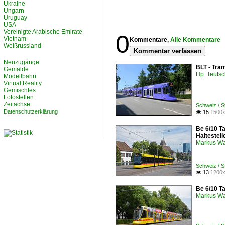
Ukraine
Ungarn
Uruguay
USA
Vereinigte Arabische Emirate
0
Vietnam
Kommentare,
Alle Kommentare
Weißrussland
Kommentar verfassen
Neuzugänge
BLT - Tra
Gemälde
Hp. Teuts
Modellbahn
Virtual Reality
Gemischtes
Fotostellen
Zeitachse
Schweiz / S
Datenschutzerklärung
15
1500x

Be 6/10 T
Haltestel
Markus W
Schweiz / S
13
1200x

Be 6/10 Ta
Markus W