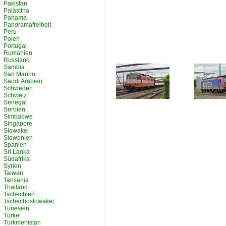
Pakistan
Palästina
Panama
Panoramafreiheit
Peru
Polen
Portugal
Rumänien
Russland
Sambia
San Marino
Saudi Arabien
Schweden
Schweiz
Senegal
Serbien
Simbabwe
Singapore
Slowakei
Slowenien
Spanien
Sri Lanka
Südafrika
Syrien
Taiwan
Tansania
Thailand
Tschechien
Tschechoslowakei
Tunesien
Türkei
Turkmenistan