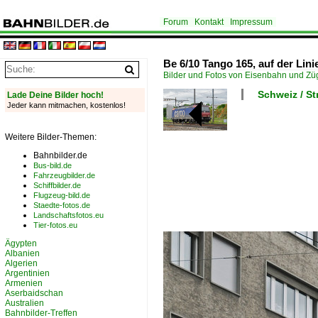
Forum
Kontakt
Impressum
Be 6/10 Tango 165, auf der Linie
Bilder und Fotos von Eisenbahn und Z
Schweiz / S
Lade Deine Bilder hoch!
Jeder kann mitmachen, kostenlos!
Weitere Bilder-Themen:
Bahnbilder.de
Bus-bild.de
Fahrzeugbilder.de
Schiffbilder.de
Flugzeug-bild.de
Staedte-fotos.de
Landschaftsfotos.eu
Tier-fotos.eu
Ägypten
Albanien
Algerien
Argentinien
Armenien
Aserbaidschan
Australien
Bahnbilder-Treffen