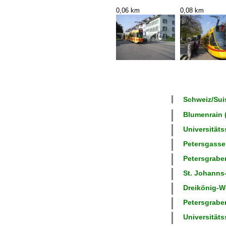
0,06 km
0,08 km
Schweiz/Suis
Blumenrain (
Universitätss
Petersgasse 
Petersgraben
St. Johanns
Dreikönig-We
Petersgraben
Universitätss