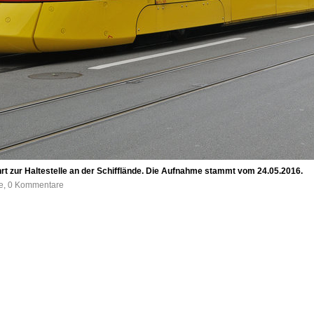
ährt zur Haltestelle an der Schifflände. Die Aufnahme stammt vom 24.05.2016.
fe, 0 Kommentare