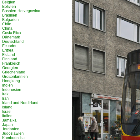
Belgien
Bolivien
Bosnien-Herzegowina
Brasilien
Bulgarien
Chile
China
Costa Rica
Dänemark
Deutschland
Ecuador
Eritrea
Estland
Finnland
Frankreich
Georgien
Griechenland
Großbritannien
Hongkong
Indien
Indonesien
Irak
Iran
Irland und Nordirland
Island
Israel
Italien
Jamaika
Japan
Jordanien
Jugoslawien
Kambodscha