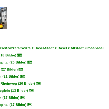
se/Svizzera/Svizra > Basel-Stadt > Basel > Altstadt Grossbasel
18 Bilder)
🗺
pital (20 Bilder)
🗺
(27 Bilder)
🗺
 (21 Bilder)
🗺
-Rheinweg (20 Bilder)
🗺
glein (13 Bilder)
🗺
 (17 Bilder)
🗺
pital (17 Bilder)
🗺