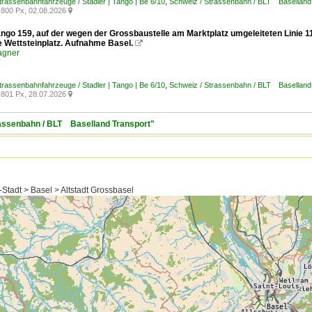
trassenbahnfahrzeuge / Stadler | Tango | Be 6/10
,
Schweiz / Strassenbahn / BLT Baselland
800 Px, 02.08.2026

ango 159, auf der wegen der Grossbaustelle am Marktplatz umgeleiteten Linie 1
e Wettsteinplatz. Aufnahme Basel.

agner
trassenbahnfahrzeuge / Stadler | Tango | Be 6/10
,
Schweiz / Strassenbahn / BLT Baselland
801 Px, 28.07.2026

trassenbahn / BLT Baselland Transport"
Stadt > Basel > Altstadt Grossbasel