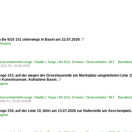
m Be 6/10 151 unterwegs in Basel am 22.07.2026

chmann
trassenbahnfahrzeuge / Stadler | Tango | Be 6/10
,
Schweiz / Strassenbahn / BLT Baselland
1021 Px, 04.08.2026
ango 153, auf der wegen der Grossbaustelle am Marktplatz umgeleiteten Linie 1
le Kunstmuseum. Aufnahme Basel.

agner
trassenbahnfahrzeuge / Stadler | Tango | Be 6/10
,
Schweiz / Strassenbahn / BLT Baselland
800 Px, 03.08.2026

ngo 154, auf der Linie 10, fährt am 13.07.2026 zur Haltestelle am Aeschenplat
agner