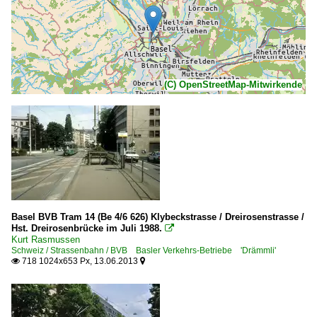
(C) OpenStreetMap-Mitwirkende
Basel BVB Tram 14 (Be 4/6 626) Klybeckstrasse / Dreirosenstrasse /
Hst. Dreirosenbrücke im Juli 1988.

Kurt Rasmussen
Schweiz / Strassenbahn / BVB Basler Verkehrs-Betriebe 'Drämmli'
718 1024x653 Px, 13.06.2013

