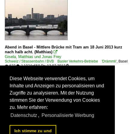
Abend in Basel - Mittlere Brücke mit Tram am 18 Juni 2013 kurz
nach halb acht. (Matthias)

Gisela, Matthias und Jonas Frey
Schweiz / Strassenbahn / BVB Basler Verkehrs-Betriebe 'Drämmli'
,
Basel
623
1024x658 Px, 13.07.2013

 3

Diese Webseite verwendet Cookies, um
Inhalte und Anzeigen zu personalisieren und
Zugriffe zu analysieren. Mit der Nutzung
stimmen Sie der Verwendung von Cookies
zu. Mehr erfahren:
Datenschutz
,
Personalisierte Werbung
Ich stimme zu und