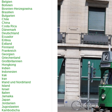
Belgien
Bolivien
Bosnien-Herzegowina
Brasilien
Bulgarien
Chile
China
Costa Rica
Dänemark
Deutschland
Ecuador
Eritrea
Estland
Finnland
Frankreich
Georgien
Griechenland
Großbritannien
Hongkong
Indien
Indonesien
Irak
Iran
Irland und Nordirland
Island
Israel
Italien
Jamaika
Japan
Jordanien
Jugoslawien
Kambodscha