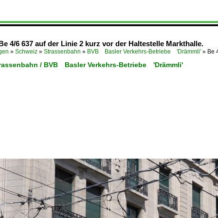
4/6 637 auf der Linie 2 kurz vor der Haltestelle Markthalle.
ügen
»
Schweiz
»
Strassenbahn
»
BVB Basler Verkehrs-Betriebe 'Drämmli'
»
Be 
trassenbahn / BVB Basler Verkehrs-Betriebe 'Drämmli'