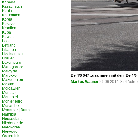
Kanada
Kasachstan
Kenia
Kolumbien
Korea
Kosovo
Kroatien
Kuba
Kuwait
Laos
Lettland
Libanon
Liechtenstein
Litauen
Luxemburg
Madagaskar
Malaysia
Marokko
Be 4/6 647 zusammen mit dem Be 4/6 6
Mazedonien
Markus Wagner
26.06.2014, 354 Aufru
Mexiko
Moldawien
Monaco
Mongolei
Montenegro
Mosambik
Myanmar | Burma
Namibia
Neuseeland
Niederlande
Nordkorea
Norwegen
Österreich