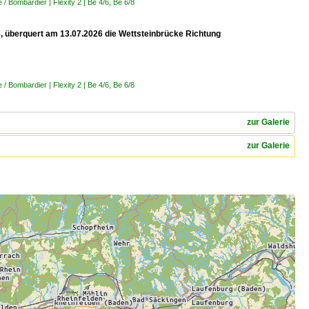
 Bombardier | Flexity 2 | Be 4/6, Be 6/8
 8, überquert am 13.07.2026 die Wettsteinbrücke Richtung
 Bombardier | Flexity 2 | Be 4/6, Be 6/8
zur Galerie
zur Galerie