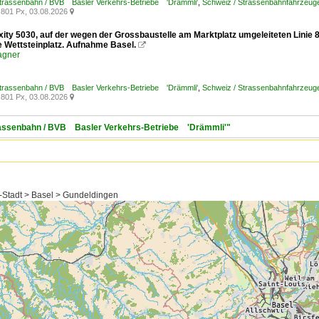
Strassenbahn / BVB Basler Verkehrs-Betriebe 'Drämmli'
,
Schweiz / Strassenbahnfahrzeuge /
801 Px, 03.08.2026

exity 5030, auf der wegen der Grossbaustelle am Marktplatz umgeleiteten Linie
le Wettsteinplatz. Aufnahme Basel.

agner
Strassenbahn / BVB Basler Verkehrs-Betriebe 'Drämmli'
,
Schweiz / Strassenbahnfahrzeuge /
801 Px, 03.08.2026

trassenbahn / BVB Basler Verkehrs-Betriebe 'Drämmli'"
-Stadt > Basel > Gundeldingen