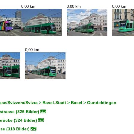
0,00 km
0,00 km
0,00 km
0,00 km
se/Svizzera/Svizra > Basel-Stadt > Basel > Gundeldingen
trasse (326 Bilder)
🗺
rücke (324 Bilder)
🗺
se (318 Bilder)
🗺