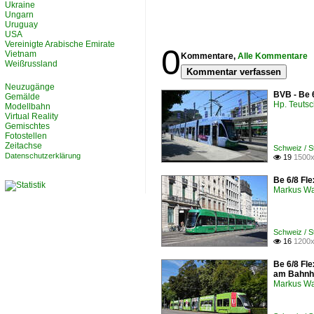
Ukraine
Ungarn
Uruguay
USA
Vereinigte Arabische Emirate
0
Vietnam
Kommentare,
Alle Kommentare
Weißrussland
Kommentar verfassen
Neuzugänge
BVB - Be 
Gemälde
Hp. Teuts
Modellbahn
Virtual Reality
Gemischtes
Fotostellen
Zeitachse
Schweiz / 
Datenschutzerklärung
19
1500x

Be 6/8 Fle
Markus W
Schweiz / 
16
1200x

Be 6/8 Fle
am Bahnh
Markus W