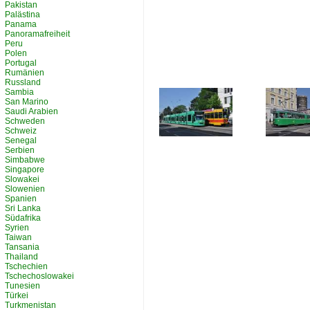
Pakistan
Palästina
Panama
Panoramafreiheit
Peru
Polen
Portugal
Rumänien
Russland
Sambia
San Marino
Saudi Arabien
Schweden
Schweiz
Senegal
Serbien
Simbabwe
Singapore
Slowakei
Slowenien
Spanien
Sri Lanka
Südafrika
Syrien
Taiwan
Tansania
Thailand
Tschechien
Tschechoslowakei
Tunesien
Türkei
Turkmenistan