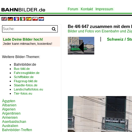
Forum
Kontakt
Impressum
Be 4/6 647 zusammen mit dem Be 
Bilder und Fotos von Eisenbahn und Z
Schweiz / S
Lade Deine Bilder hoch!
Jeder kann mitmachen, kostenlos!
Weitere Bilder-Themen:
Bahnbilder.de
Bus-bild.de
Fahrzeugbilder.de
Schiffbilder.de
Flugzeug-bild.de
Staedte-fotos.de
Landschaftsfotos.eu
Tier-fotos.eu
Ägypten
Albanien
Algerien
Argentinien
Armenien
Aserbaidschan
Australien
Bahnbilder-Treffen