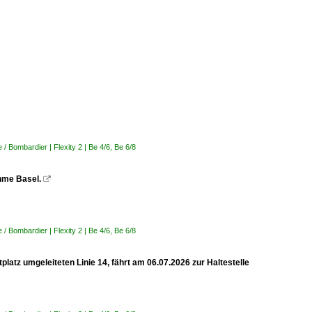
 Bombardier | Flexity 2 | Be 4/6, Be 6/8
ahme Basel.

 Bombardier | Flexity 2 | Be 4/6, Be 6/8
latz umgeleiteten Linie 14, fährt am 06.07.2026 zur Haltestelle