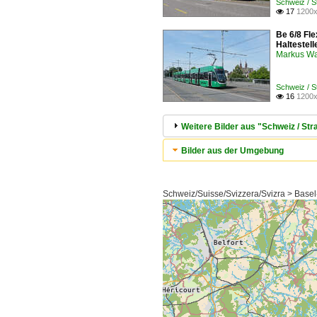
Schweiz / 
17
1200x

Be 6/8 Fl
Haltestel
Markus W
Schweiz / 
16
1200x

Weitere Bilder aus "Schweiz / S
Bilder aus der Umgebung
Schweiz/Suisse/Svizzera/Svizra > Basel