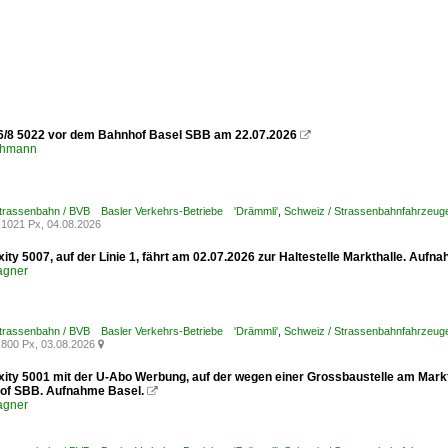
6/8 5022 vor dem Bahnhof Basel SBB am 22.07.2026

chmann
Strassenbahn / BVB Basler Verkehrs-Betriebe 'Drämmli'
,
Schweiz / Strassenbahnfahrzeuge /
1021 Px, 04.08.2026
xity 5007, auf der Linie 1, fährt am 02.07.2026 zur Haltestelle Markthalle. Aufn
agner
Strassenbahn / BVB Basler Verkehrs-Betriebe 'Drämmli'
,
Schweiz / Strassenbahnfahrzeuge /
800 Px, 03.08.2026

xity 5001 mit der U-Abo Werbung, auf der wegen einer Grossbaustelle am Marktp
of SBB. Aufnahme Basel.

agner