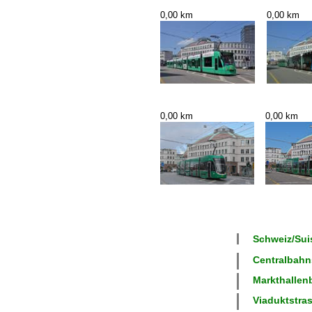
0,00 km
0,00 km
0,00 km
0,00 km
Schweiz/Suis
Centralbahns
Markthallenb
Viaduktstras