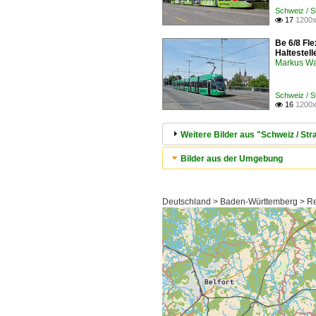
Schweiz / 
17
1200x

Be 6/8 Fl
Haltestel
Markus W
Schweiz / 
16
1200x

Weitere Bilder aus "Schweiz / S
Bilder aus der Umgebung
Deutschland > Baden-Württemberg > Reg