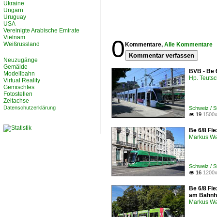
Ukraine
Ungarn
Uruguay
USA
Vereinigte Arabische Emirate
Vietnam
0
Weißrussland
Kommentare,
Alle Kommentare
Kommentar verfassen
Neuzugänge
Gemälde
BVB - Be 
Modellbahn
Hp. Teuts
Virtual Reality
Gemischtes
Fotostellen
Zeitachse
Datenschutzerklärung
Schweiz / 
19
1500x

Be 6/8 Fle
Markus W
Schweiz / 
16
1200x

Be 6/8 Fle
am Bahnh
Markus W