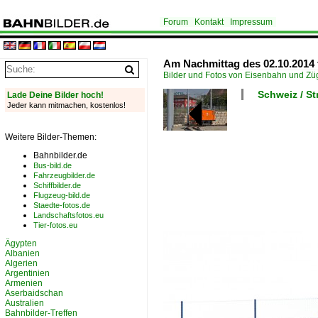
Forum
Kontakt
Impressum
Am Nachmittag des 02.10.2014 
Bilder und Fotos von Eisenbahn und Z
Schweiz / S
Lade Deine Bilder hoch!
Jeder kann mitmachen, kostenlos!
Weitere Bilder-Themen:
Bahnbilder.de
Bus-bild.de
Fahrzeugbilder.de
Schiffbilder.de
Flugzeug-bild.de
Staedte-fotos.de
Landschaftsfotos.eu
Tier-fotos.eu
Ägypten
Albanien
Algerien
Argentinien
Armenien
Aserbaidschan
Australien
Bahnbilder-Treffen