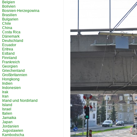
Belgien
Bolivien
Bosnien-Herzegowina
Brasilien
Bulgarien
Chile
China
Costa Rica
Dänemark
Deutschland
Ecuador
Eritrea
Estland
Finnland
Frankreich
Georgien
Griechenland
Großbritannien
Hongkong
Indien
Indonesien
Irak
Iran
Irland und Nordirland
Island
Israel
Italien
Jamaika
Japan
Jordanien
Jugoslawien
Kambodscha