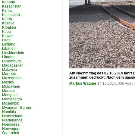
Kanada
Kasachstan
Kenia
Kolumbien
Korea
Kosovo
Kroatien
Kuba
Kuwait
Laos
Lettland
Libanon
Liechtenstein
Litauen
Luxemburg
Madagaskar
Malaysia
Am Nachmittag des 02.10.2014 fährt B
Marokko
zusammen gedrückt. Nach dem passiere
Mazedonien
Mexiko
Markus Wagner
14.10.2014, 356 Aufru
Moldawien
Monaco
Mongolei
Montenegro
Mosambik
Myanmar | Burma
Namibia
Neuseeland
Niederlande
Nordkorea
Norwegen
Österreich