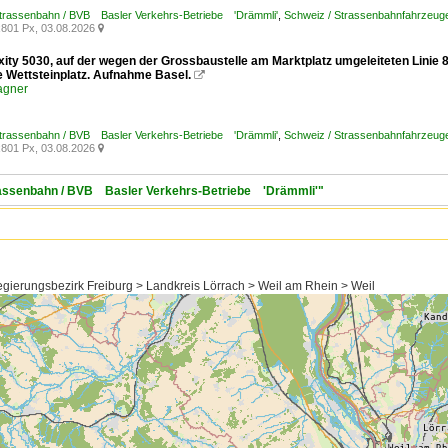
Strassenbahn / BVB Basler Verkehrs-Betriebe 'Drämmli'
,
Schweiz / Strassenbahnfahrzeuge /
801 Px, 03.08.2026

exity 5030, auf der wegen der Grossbaustelle am Marktplatz umgeleiteten Linie
le Wettsteinplatz. Aufnahme Basel.

agner
Strassenbahn / BVB Basler Verkehrs-Betriebe 'Drämmli'
,
Schweiz / Strassenbahnfahrzeuge /
801 Px, 03.08.2026

trassenbahn / BVB Basler Verkehrs-Betriebe 'Drämmli'"
ierungsbezirk Freiburg > Landkreis Lörrach > Weil am Rhein > Weil