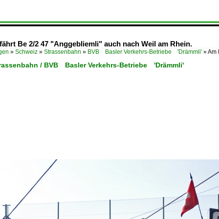
fährt Be 2/2 47 "Anggebliemli" auch nach Weil am Rhein.
ügen
»
Schweiz
»
Strassenbahn
»
BVB Basler Verkehrs-Betriebe 'Drämmli'
»
Am 
trassenbahn / BVB Basler Verkehrs-Betriebe 'Drämmli'