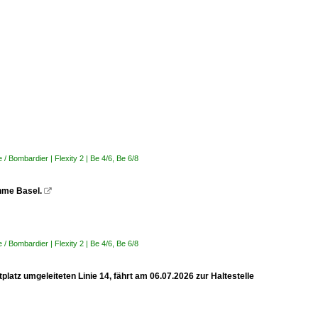
 Bombardier | Flexity 2 | Be 4/6, Be 6/8
ahme Basel.

 Bombardier | Flexity 2 | Be 4/6, Be 6/8
latz umgeleiteten Linie 14, fährt am 06.07.2026 zur Haltestelle