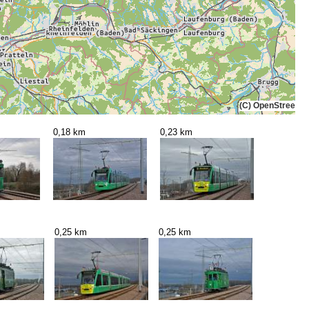
(C) OpenStreetMa
0,18 km
0,23 km
0,25 km
0,25 km