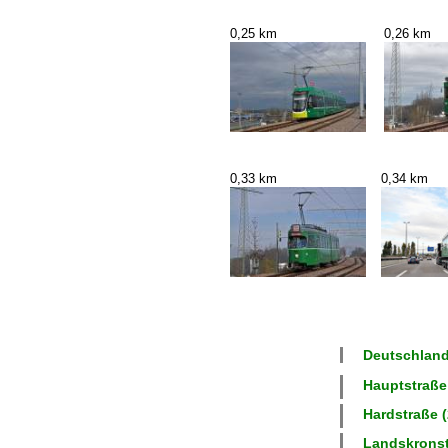
0,25 km
0,26 km
0,33 km
0,34 km
Deutschland
Hauptstraße 
Hardstraße (
Landskronstr