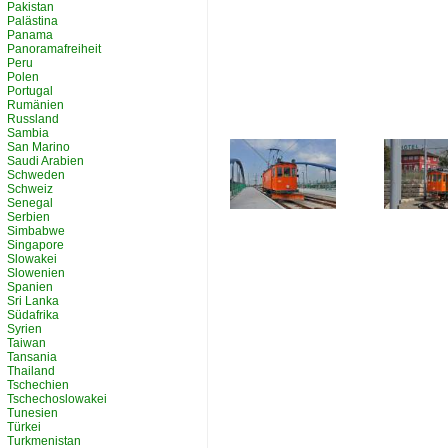
Pakistan
Palästina
Panama
Panoramafreiheit
Peru
Polen
Portugal
Rumänien
Russland
Sambia
San Marino
Saudi Arabien
Schweden
Schweiz
Senegal
Serbien
Simbabwe
Singapore
Slowakei
Slowenien
Spanien
Sri Lanka
Südafrika
Syrien
Taiwan
Tansania
Thailand
Tschechien
Tschechoslowakei
Tunesien
Türkei
Turkmenistan