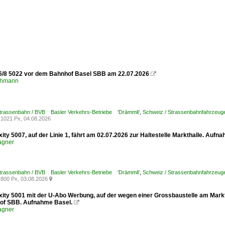
6/8 5022 vor dem Bahnhof Basel SBB am 22.07.2026

chmann
Strassenbahn / BVB Basler Verkehrs-Betriebe 'Drämmli'
,
Schweiz / Strassenbahnfahrzeuge /
1021 Px, 04.08.2026
xity 5007, auf der Linie 1, fährt am 02.07.2026 zur Haltestelle Markthalle. Aufn
agner
Strassenbahn / BVB Basler Verkehrs-Betriebe 'Drämmli'
,
Schweiz / Strassenbahnfahrzeuge /
800 Px, 03.08.2026

xity 5001 mit der U-Abo Werbung, auf der wegen einer Grossbaustelle am Marktp
of SBB. Aufnahme Basel.

agner