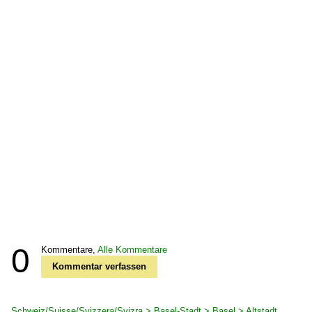
0
Kommentare,
Alle Kommentare
Kommentar verfassen
Schweiz/Suisse/Svizzera/Svizra > Basel-Stadt > Basel > Altstadt