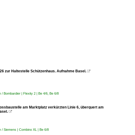
2026 zur Haltestelle Schützenhaus. Aufnahme Basel.

 Bombardier | Flexity 2 | Be 4/6, Be 6/8
rossbaustelle am Marktplatz verkürzten Linie 6, überquert am
asel.

 / Siemens | Combino XL | Be 6/8