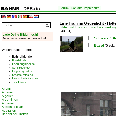
Forum
Kontakt
Impressum
Eine Tram im Gegenlicht - Halte
Bilder und Fotos von Eisenbahn und Z
943151)
Lade Deine Bilder hoch!
Schweiz / S
Jeder kann mitmachen, kostenlos!
Basel
(Gisela,
Weitere Bilder-Themen:
Bahnbilder.de
Bus-bild.de
Fahrzeugbilder.de
Schiffbilder.de
Flugzeug-bild.de
Staedte-fotos.de
Landschaftsfotos.eu
Tier-fotos.eu
Ägypten
Albanien
Algerien
Argentinien
Armenien
Aserbaidschan
Australien
Bahnbilder-Treffen