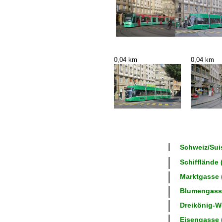
0,04 km
0,04 km
Schweiz/Suis
Schifflände 
Marktgasse (
Blumengasse
Dreikönig-We
Eisengasse (