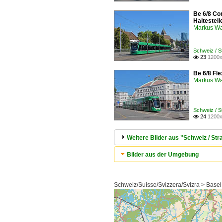
Be 6/8 Co
Haltestel
Markus W
Schweiz / 
23
1200x

Be 6/8 Fle
Markus W
Schweiz / 
24
1200x

Weitere Bilder aus "Schweiz / S
Bilder aus der Umgebung
Schweiz/Suisse/Svizzera/Svizra > Basel-