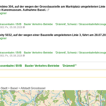
mbino 304, auf der wegen der Grossbaustelle am Marktplatz umgeleiteten Linie
le Kunstmuseum. Aufnahme Basel.

agner
Strassenbahn / BVB Basler Verkehrs-Betriebe 'Drämmli'
,
Schweiz / Strassenbahnfahrzeuge
801 Px, 05.08.2026

xity 5032, auf der wegen einer Baustelle umgeleiteten Linie 3, fährt am 28.07
agner
Strassenbahn / BVB Basler Verkehrs-Betriebe 'Drämmli'
,
Schweiz / Strassenbahnfahrzeuge /
801 Px, 05.08.2026

trassenbahn / BVB Basler Verkehrs-Betriebe 'Drämmli'"
Stadt > Basel > Altstadt Grossbasel