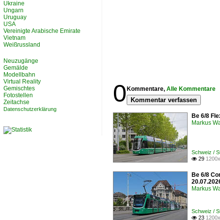
Ukraine
Ungarn
Uruguay
USA
Vereinigte Arabische Emirate
Vietnam
Weißrussland
Neuzugänge
Gemälde
Modellbahn
Virtual Reality
0
Gemischtes
Kommentare,
Alle Kommentare
Fotostellen
Kommentar verfassen
Zeitachse
Datenschutzerklärung
Be 6/8 Fle
Markus W
Schweiz / 
29
1200x

Be 6/8 Co
20.07.202
Markus W
Schweiz / 
23
1200x
