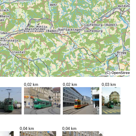
(C) OpenStreetMa
0,02 km
0,02 km
0,03 km
0,04 km
0,04 km