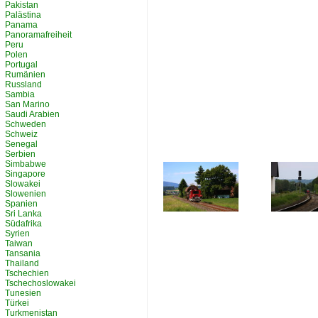
Pakistan
Palästina
Panama
Panoramafreiheit
Peru
Polen
Portugal
Rumänien
Russland
Sambia
San Marino
Saudi Arabien
Schweden
Schweiz
Senegal
Serbien
Simbabwe
Singapore
Slowakei
Slowenien
Spanien
Sri Lanka
Südafrika
Syrien
Taiwan
Tansania
Thailand
Tschechien
Tschechoslowakei
Tunesien
Türkei
Turkmenistan