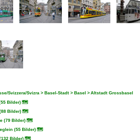
se/Svizzera/Svizra > Basel-Stadt > Basel > Altstadt Grossbasel
(55 Bilder)
🗺
88 Bilder)
🗺
 (79 Bilder)
🗺
glein (55 Bilder)
🗺
132 Bilder)
🗺