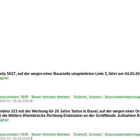
xity 5027, auf der wegen einer Baustelle umgeleiteten Linie 3, fährt am 04.05.
agner
Strassenbahn / BVB Basler Verkehrs-Betriebe 'Drämmli'
,
Schweiz / Strassenbahnfahrzeuge /
800 Px, 05.08.2026

mbino 323 mit der Werbung für 20 Jahre Tattoo in Basel, auf der wegen einer G
6 die Mittlere Rheinbrücke Richtung Endstation an der Schifflände. Aufnahme B
agner
Strassenbahn / BVB Basler Verkehrs-Betriebe 'Drämmli'
,
Schweiz / Strassenbahnfahrzeuge
801 Px, 05.08.2026
