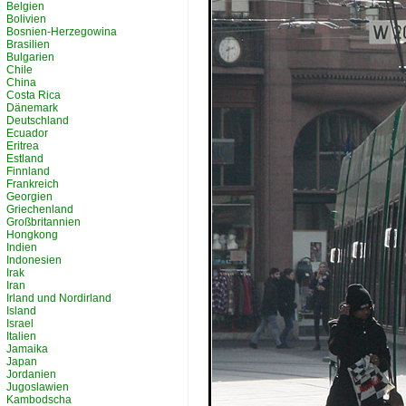
Belgien
Bolivien
Bosnien-Herzegowina
Brasilien
Bulgarien
Chile
China
Costa Rica
Dänemark
Deutschland
Ecuador
Eritrea
Estland
Finnland
Frankreich
Georgien
Griechenland
Großbritannien
Hongkong
Indien
Indonesien
Irak
Iran
Irland und Nordirland
Island
Israel
Italien
Jamaika
Japan
Jordanien
Jugoslawien
Kambodscha