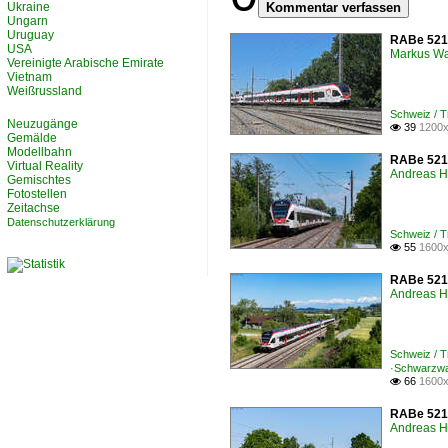
Ukraine
Kommentar verfassen
Ungarn
Uruguay
RABe 521 
USA
Markus W
Vereinigte Arabische Emirate
Vietnam
Weißrussland
Schweiz / 
Neuzugänge
39
1200x

Gemälde
Modellbahn
RABe 521 
Virtual Reality
Andreas H
Gemischtes
Fotostellen
Zeitachse
Datenschutzerklärung
Schweiz / 
55
1600x

RABe 521 
Andreas H
Schweiz / 
·Schwarzwa
66
1600x

RABe 521 
Andreas H