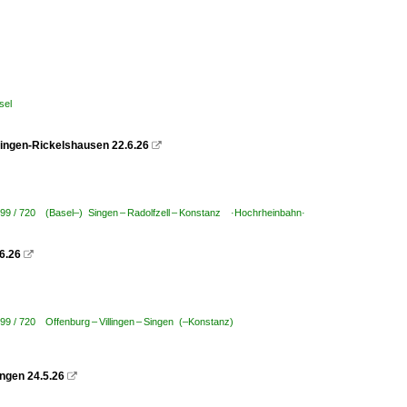
sel
ingen-Rickelshausen 22.6.26

799 / 720 (Basel–) Singen – Radolfzell – Konstanz ·Hochrheinbahn·
6.26

799 / 720 Offenburg – Villingen – Singen (–Konstanz)
ngen 24.5.26
