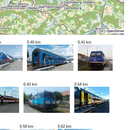
(C) OpenStreetMa
m
0,40 km
0,41 km
0,43 km
0,54 km
0,59 km
0,62 km