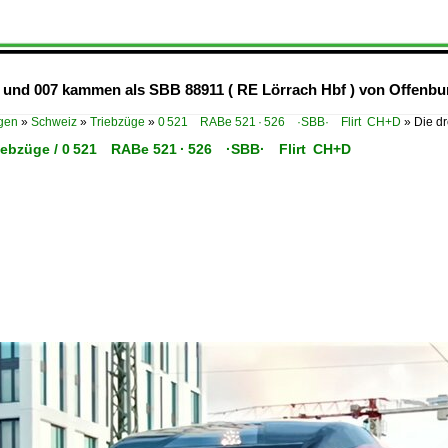
2 und 007 kammen als SBB 88911 ( RE Lörrach Hbf ) von Offenbur
ügen
»
Schweiz
»
Triebzüge
»
0 521 RABe 521 · 526 ·SBB· Flirt CH+D
»
Die d
riebzüge / 0 521 RABe 521 · 526 ·SBB· Flirt CH+D