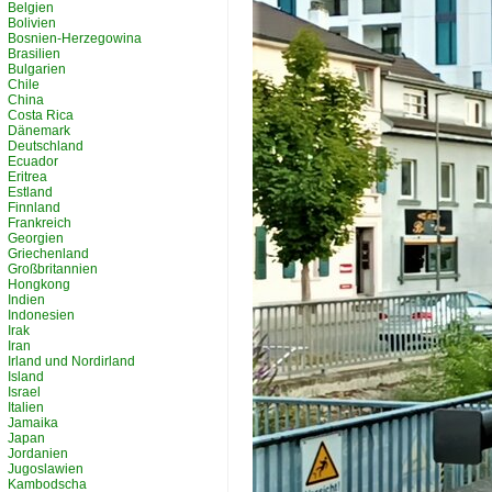
Belgien
Bolivien
Bosnien-Herzegowina
Brasilien
Bulgarien
Chile
China
Costa Rica
Dänemark
Deutschland
Ecuador
Eritrea
Estland
Finnland
Frankreich
Georgien
Griechenland
Großbritannien
Hongkong
Indien
Indonesien
Irak
Iran
Irland und Nordirland
Island
Israel
Italien
Jamaika
Japan
Jordanien
Jugoslawien
Kambodscha