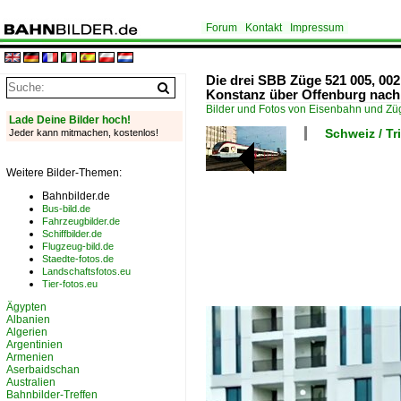
Forum
Kontakt
Impressum
Die drei SBB Züge 521 005, 00
Konstanz über Offenburg nach
Bilder und Fotos von Eisenbahn und Z
Lade Deine Bilder hoch!
Schweiz / T
Jeder kann mitmachen, kostenlos!
Weitere Bilder-Themen:
Bahnbilder.de
Bus-bild.de
Fahrzeugbilder.de
Schiffbilder.de
Flugzeug-bild.de
Staedte-fotos.de
Landschaftsfotos.eu
Tier-fotos.eu
Ägypten
Albanien
Algerien
Argentinien
Armenien
Aserbaidschan
Australien
Bahnbilder-Treffen