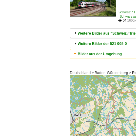
Schweiz / 
·Schwarzwa
64
1600x

Weitere Bilder aus "Schweiz / T
Weitere Bilder der 521 005-0
Bilder aus der Umgebung
Deutschland > Baden-Württemberg > Reg