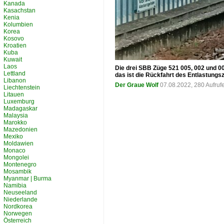
Kanada
Kasachstan
Kenia
Kolumbien
Korea
Kosovo
Kroatien
Kuba
Kuwait
Laos
Die drei SBB Züge 521 005, 002 und 0
Lettland
das ist die Rückfahrt des Entlastungsz
Libanon
Der Graue Wolf
07.08.2022, 280 Aufru
Liechtenstein
Litauen
Luxemburg
Madagaskar
Malaysia
Marokko
Mazedonien
Mexiko
Moldawien
Monaco
Mongolei
Montenegro
Mosambik
Myanmar | Burma
Namibia
Neuseeland
Niederlande
Nordkorea
Norwegen
Österreich