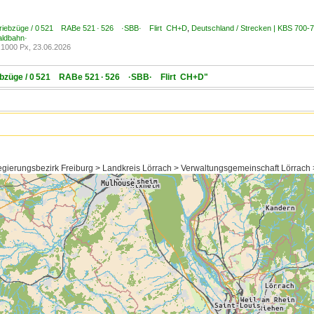
Triebzüge / 0 521 RABe 521 · 526 ·SBB· Flirt CH+D
,
Deutschland / Strecken | KBS 700-
ldbahn·
1000 Px, 23.06.2026
riebzüge / 0 521 RABe 521 · 526 ·SBB· Flirt CH+D"
ierungsbezirk Freiburg > Landkreis Lörrach > Verwaltungsgemeinschaft Lörrach 