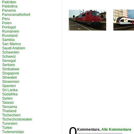
Pakistan
Palästina
Panama
Panoramafreiheit
Peru
Polen
Portugal
Rumänien
Russland
Sambia
San Marino
Saudi Arabien
Schweden
Schweiz
Senegal
Serbien
Simbabwe
Singapore
Slowakei
Slowenien
Spanien
Sri Lanka
Südafrika
Syrien
Taiwan
Tansania
Thailand
Tschechien
Tschechoslowakei
Tunesien
0
Türkei
Kommentare,
Alle Kommentare
Turkmenistan