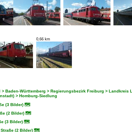
0,66 km
 > Baden-Württemberg > Regierungsbezirk Freiburg > Landkreis L
rnstadt) > Homburg-Siedlung
e (3 Bilder)
🗺
e (2 Bilder)
🗺
e (3 Bilder)
🗺
traße (2 Bilder)
🗺