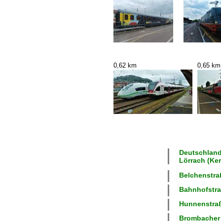
0,62 km
0,65 km
Deutschland
Lörrach (Ke
Belchenstraß
Bahnhofstraß
Hunnenstraß
Brombacher S