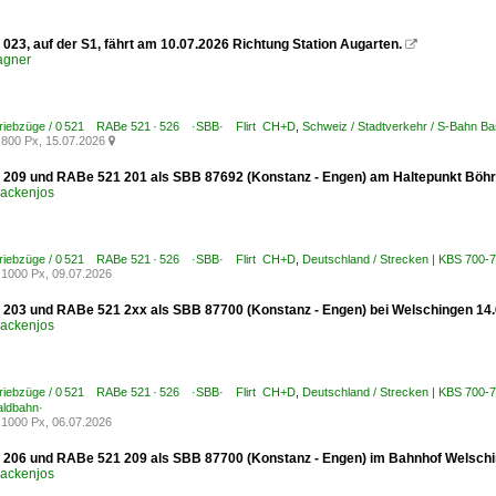
023, auf der S1, fährt am 10.07.2026 Richtung Station Augarten.

agner
Triebzüge / 0 521 RABe 521 · 526 ·SBB· Flirt CH+D
,
Schweiz / Stadtverkehr / S-Bahn Ba
800 Px, 15.07.2026

209 und RABe 521 201 als SBB 87692 (Konstanz - Engen) am Haltepunkt Böhr
ackenjos
Triebzüge / 0 521 RABe 521 · 526 ·SBB· Flirt CH+D
,
Deutschland / Strecken | KBS 700-
1000 Px, 09.07.2026
203 und RABe 521 2xx als SBB 87700 (Konstanz - Engen) bei Welschingen 14.
ackenjos
Triebzüge / 0 521 RABe 521 · 526 ·SBB· Flirt CH+D
,
Deutschland / Strecken | KBS 700-
ldbahn·
1000 Px, 06.07.2026
206 und RABe 521 209 als SBB 87700 (Konstanz - Engen) im Bahnhof Welschi
ackenjos