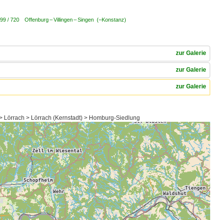
799 / 720 Offenburg – Villingen – Singen (–Konstanz)
zur Galerie
zur Galerie
zur Galerie
> Lörrach > Lörrach (Kernstadt) > Homburg-Siedlung